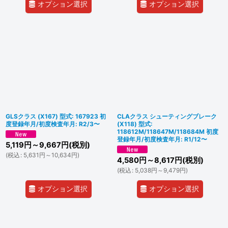
オプション選択
オプション選択
GLSクラス (X167) 型式: 167923 初
CLAクラス シューティングブレーク
度登録年月/初度検査年月: R2/3〜
(X118) 型式:
118612M/118647M/118684M 初度
登録年月/初度検査年月: R1/12〜
5,119
円
～9,667
円
(税別)
(
税込
:
5,631
円
～10,634
円
)
4,580
円
～8,617
円
(税別)
(
税込
:
5,038
円
～9,479
円
)
オプション選択
オプション選択