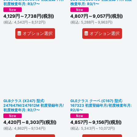
初度検査年月: R3/7〜
検査年月: R3/1〜
4,129
円
～7,738
円
(税別)
4,807
円
～9,057
円
(税別)
(
税込
:
4,542
円
～8,512
円
)
(
税込
:
5,288
円
～9,963
円
)
オプション選択
オプション選択
GLBクラス (X247) 型式:
GLEクラス クーペ (C167) 型式:
247647M/247612M 初度登録年月/
167323 初度登録年月/初度検査年月:
初度検査年月: R2/7〜
R2/6〜
4,420
円
～8,303
円
(税別)
4,857
円
～9,156
円
(税別)
(
税込
:
4,862
円
～9,134
円
)
(
税込
:
5,343
円
～10,072
円
)