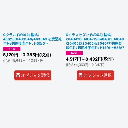
Gクラス (W463) 型式:
Cクラスセダン (W204) 型式:
463260/463348/463349 初度登録
204041/204047/204048/204049
年月/初度検査年月: H30/6〜
/204052/204054/204077 初度登
録年月/初度検査年月: H19/6〜H26/7
5,129
円
～9,685
円
(税別)
4,517
円
～8,492
円
(税別)
(
税込
:
5,642
円
～10,654
円
)
(
税込
:
4,969
円
～9,342
円
)
オプション選択
オプション選択