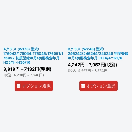
Aクラス (W176) 型式:
Bクラス (W246) 型式:
176042/176044/176046/176051/1
246242/246244/246246 初度登録
76052 初度登録年月/初度検査年月:
年月/初度検査年月: H24/4〜R1/6
H25/1〜H30/10
4,242
円
～7,957
円
(税別)
3,818
円
～7,132
円
(税別)
(
税込
:
4,667
円
～8,753
円
)
(
税込
:
4,200
円
～7,846
円
)
オプション選択
オプション選択