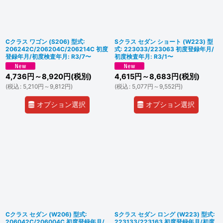
Cクラス ワゴン (S206) 型式:
Sクラス セダン ショート (W223) 型
206242C/206204C/206214C 初度
式: 223033/223063 初度登録年月/
登録年月/初度検査年月: R3/7〜
初度検査年月: R3/1〜
4,736
円
～8,920
円
(税別)
4,615
円
～8,683
円
(税別)
(
税込
:
5,210
円
～9,812
円
)
(
税込
:
5,077
円
～9,552
円
)
オプション選択
オプション選択
Cクラス セダン (W206) 型式:
Sクラス セダン ロング (W223) 型式:
206042C/206004C 初度登録年月/
223133/223163 初度登録年月/初度