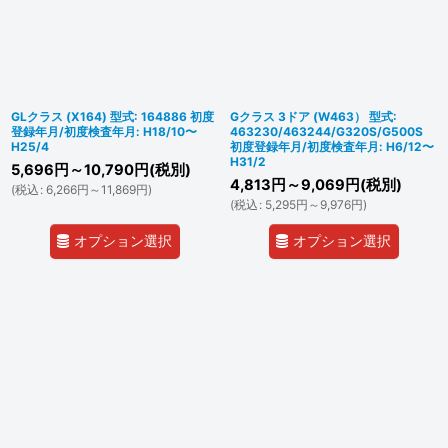
GLクラス (X164) 型式: 164886 初度
Gクラス 3ドア (W463） 型式:
登録年月/初度検査年月: H18/10〜
463230/463244/G320S/G500S
H25/4
初度登録年月/初度検査年月: H6/12〜
H31/2
5,696
円
～10,790
円
(税別)
4,813
円
～9,069
円
(税別)
(
税込
:
6,266
円
～11,869
円
)
(
税込
:
5,295
円
～9,976
円
)
オプション選択
オプション選択