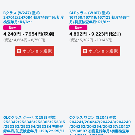
Bクラス (W247) 型式:
GLEクラス (W167) 型式:
247012/247084 初度登録年月/初度
167159/167119/167123 初度登録年
検査年月: R1/6〜
月/初度検査年月: R1/6〜
4,240
円
～7,954
円
(税別)
4,892
円
～9,223
円
(税別)
(
税込
:
4,664
円
～8,750
円
)
(
税込
:
5,382
円
～10,146
円
)
オプション選択
オプション選択
GLCクラス クーペ (C253) 型式:
Cクラス ワゴン (S204) 型式:
253342/253346/253305/253315
204241/204247/204248/204249
/253353/253354/253384 初度登
/204252/204254/204257/20427
録年月/初度検査年月: H29/2〜R5/11
7/204507 初度登録年月/初度検査年