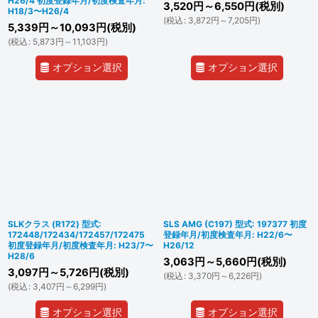
H26/4 初度登録年月/初度検査年月:
3,520
円
～6,550
円
(税別)
H18/3〜H26/4
(
税込
:
3,872
円
～7,205
円
)
5,339
円
～10,093
円
(税別)
(
税込
:
5,873
円
～11,103
円
)
オプション選択
オプション選択
SLKクラス (R172) 型式:
SLS AMG (C197) 型式: 197377 初度
172448/172434/172457/172475
登録年月/初度検査年月: H22/6〜
初度登録年月/初度検査年月: H23/7〜
H26/12
H28/6
3,063
円
～5,660
円
(税別)
3,097
円
～5,726
円
(税別)
(
税込
:
3,370
円
～6,226
円
)
(
税込
:
3,407
円
～6,299
円
)
オプション選択
オプション選択