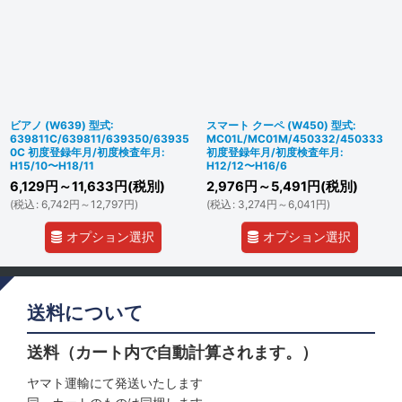
ビアノ (W639) 型式:
スマート クーペ (W450) 型式:
639811C/639811/639350/63935
MC01L/MC01M/450332/450333
0C 初度登録年月/初度検査年月:
初度登録年月/初度検査年月:
H15/10〜H18/11
H12/12〜H16/6
6,129
円
～11,633
円
(税別)
2,976
円
～5,491
円
(税別)
(
税込
:
6,742
円
～12,797
円
)
(
税込
:
3,274
円
～6,041
円
)
オプション選択
オプション選択
送料について
送料（カート内で自動計算されます。）
ヤマト運輸にて発送いたします