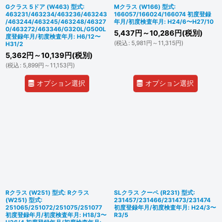
Gクラス 5ドア (W463) 型式:
Mクラス (W166) 型式:
463231/463234/463236/463243
166057/166024/166074 初度登録
/463244/463245/463248/46327
年月/初度検査年月: H24/6〜H27/10
0/463272/463346/G320L/G500L
5,437
円
～10,286
円
(税別)
度登録年月/初度検査年月: H6/12〜
(
税込
:
5,981
円
～11,315
円
)
H31/2
5,362
円
～10,139
円
(税別)
(
税込
:
5,899
円
～11,153
円
)
オプション選択
オプション選択
Rクラス (W251) 型式: Rクラス
SLクラス クーペ (R231) 型式:
(W251) 型式:
231457/231466/231473/231474
251065/251072/251075/251077
初度登録年月/初度検査年月: H24/3〜
初度登録年月/初度検査年月: H18/3〜
R3/5