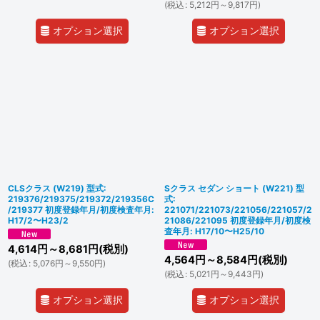
(
税込
:
5,212
円
～9,817
円
)
オプション選択
オプション選択
CLSクラス (W219) 型式:
Sクラス セダン ショート (W221) 型
219376/219375/219372/219356C
式:
/219377 初度登録年月/初度検査年月:
221071/221073/221056/221057/2
H17/2〜H23/2
21086/221095 初度登録年月/初度検
査年月: H17/10〜H25/10
4,614
円
～8,681
円
(税別)
4,564
円
～8,584
円
(税別)
(
税込
:
5,076
円
～9,550
円
)
(
税込
:
5,021
円
～9,443
円
)
オプション選択
オプション選択