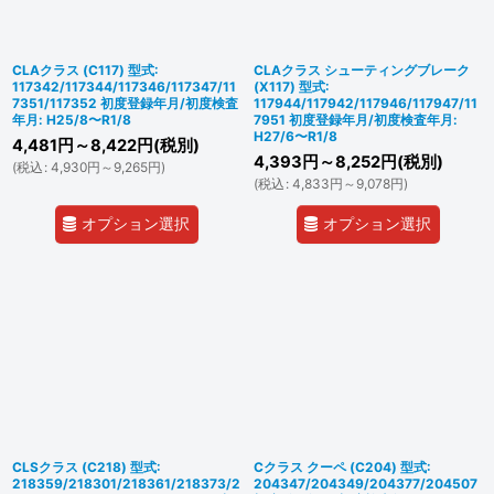
CLAクラス (C117) 型式:
CLAクラス シューティングブレーク
117342/117344/117346/117347/11
(X117) 型式:
7351/117352 初度登録年月/初度検査
117944/117942/117946/117947/11
年月: H25/8〜R1/8
7951 初度登録年月/初度検査年月:
H27/6〜R1/8
4,481
円
～8,422
円
(税別)
4,393
円
～8,252
円
(税別)
(
税込
:
4,930
円
～9,265
円
)
(
税込
:
4,833
円
～9,078
円
)
オプション選択
オプション選択
CLSクラス (C218) 型式:
Cクラス クーペ (C204) 型式:
218359/218301/218361/218373/2
204347/204349/204377/204507