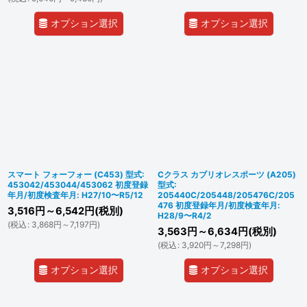
オプション選択
オプション選択
スマート フォーフォー (C453) 型式:
Cクラス カブリオレスポーツ (A205)
453042/453044/453062 初度登録
型式:
年月/初度検査年月: H27/10〜R5/12
205440C/205448/205476C/205
476 初度登録年月/初度検査年月:
3,516
円
～6,542
円
(税別)
H28/9〜R4/2
(
税込
:
3,868
円
～7,197
円
)
3,563
円
～6,634
円
(税別)
(
税込
:
3,920
円
～7,298
円
)
オプション選択
オプション選択