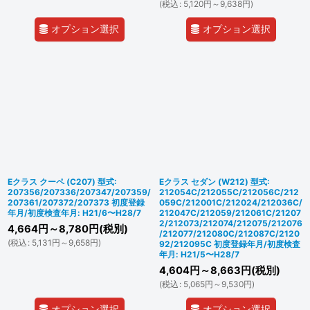
(
税込
:
5,120
円
～9,638
円
)
オプション選択
オプション選択
Eクラス クーペ (C207) 型式:
Eクラス セダン (W212) 型式:
207356/207336/207347/207359/
212054C/212055C/212056C/212
207361/207372/207373 初度登録
059C/212001C/212024/212036C/
年月/初度検査年月: H21/6〜H28/7
212047C/212059/212061C/21207
2/212073/212074/212075/212076
4,664
円
～8,780
円
(税別)
/212077/212080C/212087C/2120
(
税込
:
5,131
円
～9,658
円
)
92/212095C 初度登録年月/初度検査
年月: H21/5〜H28/7
4,604
円
～8,663
円
(税別)
(
税込
:
5,065
円
～9,530
円
)
オプション選択
オプション選択