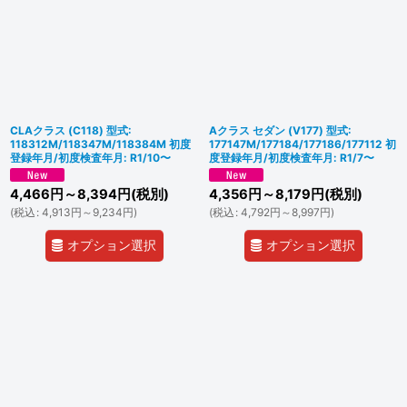
CLAクラス (C118) 型式:
Aクラス セダン (V177) 型式:
118312M/118347M/118384M 初度
177147M/177184/177186/177112 初
登録年月/初度検査年月: R1/10〜
度登録年月/初度検査年月: R1/7〜
4,466
円
～8,394
円
(税別)
4,356
円
～8,179
円
(税別)
(
税込
:
4,913
円
～9,234
円
)
(
税込
:
4,792
円
～8,997
円
)
オプション選択
オプション選択