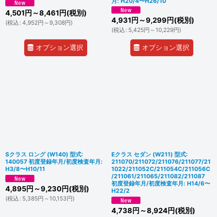
月: H20/4〜H26/10
4,501
円
～8,461
円
(税別)
4,931
円
～9,299
円
(税別)
(
税込
:
4,952
円
～9,308
円
)
(
税込
:
5,425
円
～10,229
円
)
オプション選択
オプション選択
Sクラス ロング (W140) 型式:
Eクラス セダン (W211) 型式:
140057 初度登録年月/初度検査年月:
211070/211072/211076/211077/21
H3/8〜H10/11
1022/211052C/211054C/211056C
/211061/211065/211082/211087
初度登録年月/初度検査年月: H14/6〜
4,895
円
～9,230
円
(税別)
H22/2
(
税込
:
5,385
円
～10,153
円
)
4,738
円
～8,924
円
(税別)