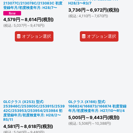
213077C/213078C/213083C 初度
H28/3〜R3/7
登録年月/初度検査年月: H28/7〜
3,736
円
～6,972
円
(税別)
(
税込
:
4,110
円
～7,670
円
)
4,579
円
～8,614
円
(税別)
(
税込
:
5,037
円
～9,476
円
)
オプション選択
オプション選択
GLCクラス (X253) 型式:
GLクラス (X166) 型式:
253946C/253905C/253915/2539
166824/166873/166874 初度登録
42C/253953/253954/253984 初
年月/初度検査年月: H27/10〜R1/4
度登録年月/初度検査年月: H28/2〜
5,005
円
～9,443
円
(税別)
R5/11
(
税込
:
5,506
円
～10,388
円
)
4,581
円
～8,618
円
(税別)
(
税込
:
5,040
円
～9,480
円
)