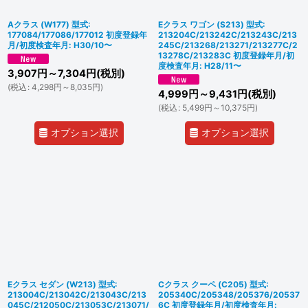
Aクラス (W177) 型式:
Eクラス ワゴン (S213) 型式:
177084/177086/177012 初度登録年
213204C/213242C/213243C/213
月/初度検査年月: H30/10〜
245C/213268/213271/213277C/2
13278C/213283C 初度登録年月/初
度検査年月: H28/11〜
3,907
円
～7,304
円
(税別)
(
税込
:
4,298
円
～8,035
円
)
4,999
円
～9,431
円
(税別)
(
税込
:
5,499
円
～10,375
円
)
オプション選択
オプション選択
Eクラス セダン (W213) 型式:
Cクラス クーペ (C205) 型式:
213004C/213042C/213043C/213
205340C/205348/205376/20537
045C/212050C/213053C/213071/
6C 初度登録年月/初度検査年月: