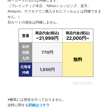
同一カートのものは同梱します。
（ブレインテック本店、Yahooショッピング、楽天、
Amazon、ヤフオクでご購入されたフィルムとは同梱できま
せん。）
別カートの場合は同梱しません。
商品代金(税込)
商品代金(税込)
普通
~21,999円
22,000円~
本州
770円
四国
九州
無料
北海道
1,650円
沖縄
2023/10/02-
※離島には発送を行っておりません。
送料に関する
詳細はコチラ