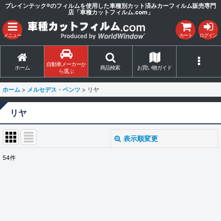
ブレインテック®のフィルムを使用した車種別カット済みカーフィルム販売専門
店「車種カットフィルム.com」
メニュー
カート
ログイン
自動車メーカーか
ホーム
商品検索
お買い物ガイド
ら選ぶ
ホーム
>
メルセデス・ベンツ
>
リヤ
リヤ
表示順変更
閉じる
54
件
表示数
:
並び順
:
絞り込む