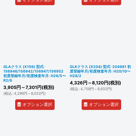
GLAクラス (X156) 型式:
GLKクラス (X204) 型式: 204981 初
156946/156942/156947/156952
度登録年月/初度検査年月: H20/10〜
初度登録年月/初度検査年月: H26/5〜
H28/2
R2/6
4,326
円
～8,120
円
(税別)
3,905
円
～7,301
円
(税別)
(
税込
:
4,759
円
～8,932
円
)
(
税込
:
4,296
円
～8,032
円
)
オプション選択
オプション選択