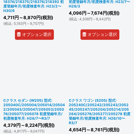
18374/218375/218376/218392 初
初度登録年月/初度検査年月: H23/7〜
度登録年月/初度検査年月: H23/2〜
H28/3
H30/6
4,096
円
～7,674
円
(税別)
4,711
円
～8,870
円
(税別)
(
税込
:
4,506
円
～8,442
円
)
(
税込
:
5,183
円
～9,757
円
)
オプション選択
オプション選択
Cクラス セダン (W205) 型式:
Cクラス ワゴン (S205) 型式:
205040C/205004/205014/20504
205240C/205242/205243/2052
2/205043/205047/205053/2050
45/205247/205204/205214/205
76/205077/205078 初度登録年月/
264/205276/205277/205278 初度
初度検査年月: H26/7〜R3/7
登録年月/初度検査年月: H26/10〜
R3/7
4,379
円
～8,224
円
(税別)
4,654
円
～8,761
円
(税別)
(
税込
:
4,817
円
～9,047
円
)