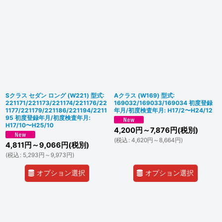
Sクラス セダン ロング (W221) 型式:
Aクラス (W169) 型式:
221171/221173/221174/221176/22
169032/169033/169034 初度登録
1177/221179/221186/221194/2211
年月/初度検査年月: H17/2〜H24/12
95 初度登録年月/初度検査年月:
H17/10〜H25/10
4,200
円
～7,876
円
(税別)
(
税込
:
4,620
円
～8,664
円
)
4,811
円
～9,066
円
(税別)
(
税込
:
5,293
円
～9,973
円
)
オプション選択
オプション選択