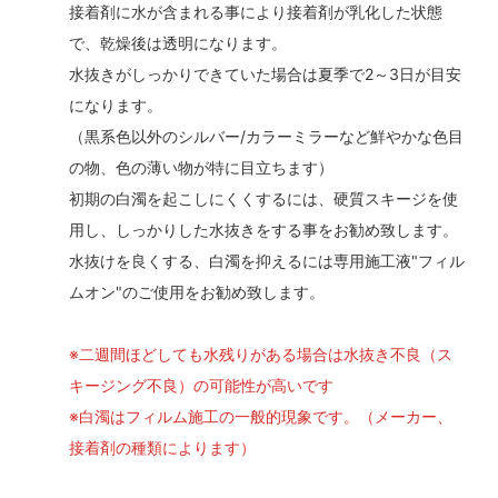
接着剤に水が含まれる事により接着剤が乳化した状態
で、乾燥後は透明になります。
水抜きがしっかりできていた場合は夏季で2～3日が目安
になります。
（黒系色以外のシルバー/カラーミラーなど鮮やかな色目
の物、色の薄い物が特に目立ちます）
初期の白濁を起こしにくくするには、硬質スキージを使
用し、しっかりした水抜きをする事をお勧め致します。
水抜けを良くする、白濁を抑えるには専用施工液"フィル
ムオン"のご使用をお勧め致します。
※二週間ほどしても水残りがある場合は水抜き不良（ス
キージング不良）の可能性が高いです
※白濁はフィルム施工の一般的現象です。（メーカー、
接着剤の種類によります）