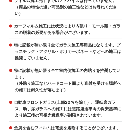
フィルム施工完了までのアドバイスは行っていません。
（商品の特性の違い商品別の施工性などはお尋ねくださ
い）
カーフィルム施工には状況により内張り・モール類・ガラ
スの脱着の必要がある場合がございます。
特に記載が無い限り全てガラス施工専用品になります。プ
ラスチック・アクリル・ポリカーポネートなどへの施工は
推奨していません。
特に記載が無い限り全て室内側施工の内貼りを推奨してい
ます。
（外貼り施工などハードコート面より直射を受ける場所へ
の施工は耐久性が落ちます）
自動車フロントガラス(上部20％を除く）、運転席ガラ
ス、助手席ガラスへの施工には道路運送車両の保安基準に
より施工後の可視光透過率が制限されています。
金属を含むフィルムは電波を遮断することがございます。