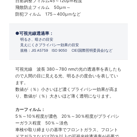
日射調整フィルム45～120µｍ程度
飛散防止フィルム 50µｍ～
防犯フィルム 175～400µｍなど
可視光線透過率：
明るさ、暗さの目安
見えにくさプライバシー効果の目安
規格：JIS A5759 ISO 9050 CIE(国際照明委員会)など
可視光線 波長 380～780 nmの光の透過率を表したも
ので人間の目に見える光、明るさの度合いを表してい
ます。
数値が（％）小さいほど濃くプライバシー効果が高ま
り、数値が（％）大きいほど薄く透明になります。
カーフィルム：
5％～10％程度が濃色 20％～30％程度がプライバシ
ーガラス程度 50％～淡色
車検や取り締まりの基準でフロントガラス、フロント
ドアガラスなどは70％以上の可視光線透過率が必要で