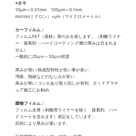
※参考
10μm＝0.01mm 100μm＝0.1mm
micron(ミクロン）=µm（マイクロメートル）
カーフィルム：
フィルムPET（基材）厚のみを表します。（剥離ライナ
ー・接着剤・ハードコーティング層の厚みは含まれま
せん）
一般的に25µｍ～50µｍ程度
厚みが薄い:熱成型特性が良い事が多い
湾曲、熱線などのなじみが良い
厚みが厚い:コシがあり取り回しが有利、ＤＩＹアマチ
ュア施工にお勧め
建物フィルム：
フィルム全厚（剥離用ライナーを除く 接着剤、ハー
ドコートを含みます）表記をしています。
目的により厚みが違います。