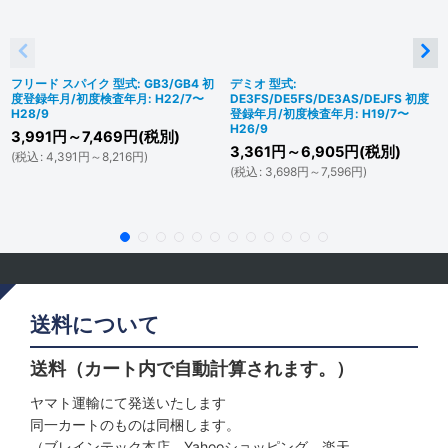
フリード スパイク 型式: GB3/GB4 初
デミオ 型式:
度登録年月/初度検査年月: H22/7〜
DE3FS/DE5FS/DE3AS/DEJFS 初度
H28/9
登録年月/初度検査年月: H19/7〜
H26/9
3,991
円
～7,469
円
(税別)
3,361
円
～6,905
円
(税別)
(
税込
:
4,391
円
～8,216
円
)
(
税込
:
3,698
円
～7,596
円
)
送料について
送料（カート内で自動計算されます。）
ヤマト運輸にて発送いたします
同一カートのものは同梱します。
（ブレインテック本店、Yahooショッピング、楽天、