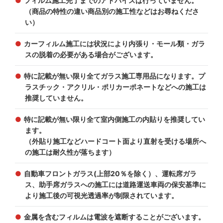
フィルム施工完了までのアドバイスは行っていません。
（商品の特性の違い商品別の施工性などはお尋ねくださ
い）
カーフィルム施工には状況により内張り・モール類・ガラ
スの脱着の必要がある場合がございます。
特に記載が無い限り全てガラス施工専用品になります。プ
ラスチック・アクリル・ポリカーポネートなどへの施工は
推奨していません。
特に記載が無い限り全て室内側施工の内貼りを推奨してい
ます。
（外貼り施工などハードコート面より直射を受ける場所へ
の施工は耐久性が落ちます）
自動車フロントガラス(上部20％を除く）、運転席ガラ
ス、助手席ガラスへの施工には道路運送車両の保安基準に
より施工後の可視光透過率が制限されています。
金属を含むフィルムは電波を遮断することがございます。