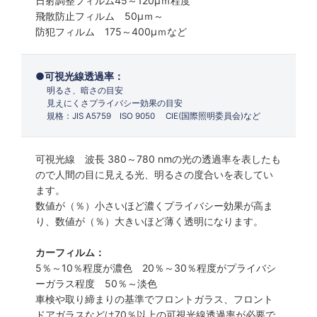
日射調整フィルム45～120µｍ程度
飛散防止フィルム 50µｍ～
防犯フィルム 175～400µｍなど
可視光線透過率：
明るさ、暗さの目安
見えにくさプライバシー効果の目安
規格：JIS A5759 ISO 9050 CIE(国際照明委員会)など
可視光線 波長 380～780 nmの光の透過率を表したも
ので人間の目に見える光、明るさの度合いを表してい
ます。
数値が（％）小さいほど濃くプライバシー効果が高ま
り、数値が（％）大きいほど薄く透明になります。
カーフィルム：
5％～10％程度が濃色 20％～30％程度がプライバシ
ーガラス程度 50％～淡色
車検や取り締まりの基準でフロントガラス、フロント
ドアガラスなどは70％以上の可視光線透過率が必要で