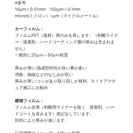
※参考
10μm＝0.01mm 100μm＝0.1mm
micron(ミクロン）=µm（マイクロメートル）
カーフィルム：
フィルムPET（基材）厚のみを表します。（剥離ライナ
ー・接着剤・ハードコーティング層の厚みは含まれま
せん）
一般的に25µｍ～50µｍ程度
厚みが薄い:熱成型特性が良い事が多い
湾曲、熱線などのなじみが良い
厚みが厚い:コシがあり取り回しが有利、ＤＩＹアマチ
ュア施工にお勧め
建物フィルム：
フィルム全厚（剥離用ライナーを除く 接着剤、ハー
ドコートを含みます）表記をしています。
目的により厚みが違います。