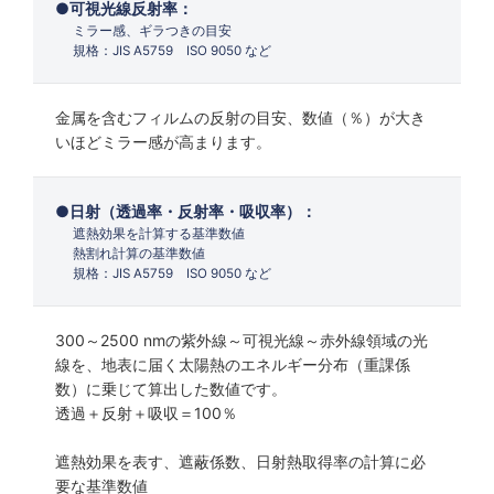
可視光線反射率：
ミラー感、ギラつきの目安
規格：JIS A5759 ISO 9050 など
金属を含むフィルムの反射の目安、数値（％）が大き
いほどミラー感が高まります。
日射（透過率・反射率・吸収率）：
遮熱効果を計算する基準数値
熱割れ計算の基準数値
規格：JIS A5759 ISO 9050 など
300～2500 nmの紫外線～可視光線～赤外線領域の光
線を、地表に届く太陽熱のエネルギー分布（重課係
数）に乗じて算出した数値です。
透過＋反射＋吸収＝100％
遮熱効果を表す、遮蔽係数、日射熱取得率の計算に必
要な基準数値