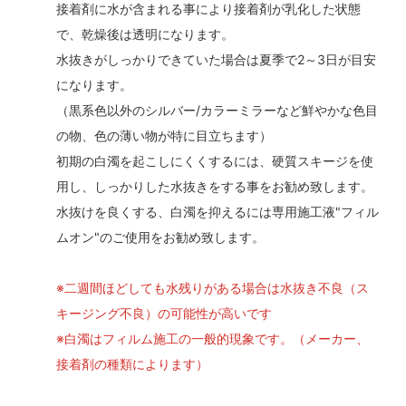
接着剤に水が含まれる事により接着剤が乳化した状態
で、乾燥後は透明になります。
水抜きがしっかりできていた場合は夏季で2～3日が目安
になります。
（黒系色以外のシルバー/カラーミラーなど鮮やかな色目
の物、色の薄い物が特に目立ちます）
初期の白濁を起こしにくくするには、硬質スキージを使
用し、しっかりした水抜きをする事をお勧め致します。
水抜けを良くする、白濁を抑えるには専用施工液"フィル
ムオン"のご使用をお勧め致します。
※二週間ほどしても水残りがある場合は水抜き不良（ス
キージング不良）の可能性が高いです
※白濁はフィルム施工の一般的現象です。（メーカー、
接着剤の種類によります）