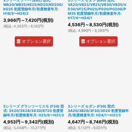
3シリーズ クーペ (E92) 型式:
3シリーズ セダン (E90) 型式:
WA20/WB35/KE25/KD20/KD20G/
VA20/VB23/VB25/VB30/VB35/V
KG35 初度登録年月/初度検査年月:
D30/VF25/PH25/PG20/PG20G/P
H19/5〜H24/2
M35 初度登録年月/初度検査年月:
H17/4〜H24/1
3,966
円
～7,420
円
(税別)
4,536
円
～8,530
円
(税別)
(
税込
:
4,363
円
～8,162
円
)
(
税込
:
4,990
円
～9,383
円
)
オプション選択
オプション選択
3シリーズ グランツーリスモ (F34) 型
3シリーズ セダン (F30) 型式:
式: 3X20/3X28/3X30/8T20 初度登
3A20/3B20/3F30/3D20 初度登録年
録年月/初度検査年月: H25/6〜H31/3
月/初度検査年月: H24/1〜H31/3
4,953
円
～9,342
円
(税別)
4,647
円
～8,746
円
(税別)
(
税込
:
5,449
円
～10,277
円
)
(
税込
:
5,112
円
～9,621
円
)