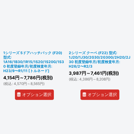
1シリーズ 5ドアハッチバック (F20)
2シリーズ クーペ (F22) 型式:
型式:
1J20/1J30/2G30/2G30G/2H20/2J
1A16/1B30/1R15/1S20/1S20G/1S3
30 初度登録年月/初度検査年月:
0 初度登録年月/初度検査年月:
H26/2〜R2/3
H23/9〜R1/11
[
トルネード
]
3,987
円
～7,461
円
(税別)
4,154
円
～7,786
円
(税別)
(
税込
:
4,386
円
～8,208
円
)
(
税込
:
4,570
円
～8,565
円
)
オプション選択
オプション選択