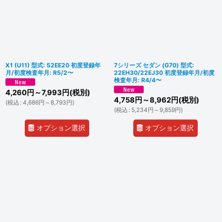
X1 (U11) 型式: 52EE20 初度登録年
7シリーズ セダン (G70) 型式:
月/初度検査年月: R5/2〜
22EH30/22EJ30 初度登録年月/初度
検査年月: R4/4〜
4,260
円
～7,993
円
(税別)
4,758
円
～8,962
円
(税別)
(
税込
:
4,686
円
～8,793
円
)
(
税込
:
5,234
円
～9,859
円
)
オプション選択
オプション選択