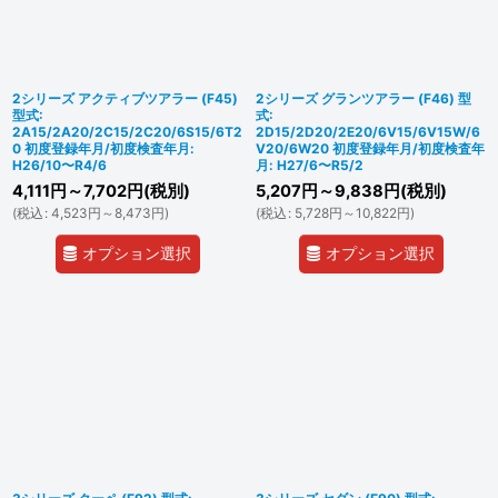
2シリーズ アクティブツアラー (F45)
2シリーズ グランツアラー (F46) 型
型式:
式:
2A15/2A20/2C15/2C20/6S15/6T2
2D15/2D20/2E20/6V15/6V15W/6
0 初度登録年月/初度検査年月:
V20/6W20 初度登録年月/初度検査年
H26/10〜R4/6
月: H27/6〜R5/2
4,111
円
～7,702
円
(税別)
5,207
円
～9,838
円
(税別)
(
税込
:
4,523
円
～8,473
円
)
(
税込
:
5,728
円
～10,822
円
)
オプション選択
オプション選択