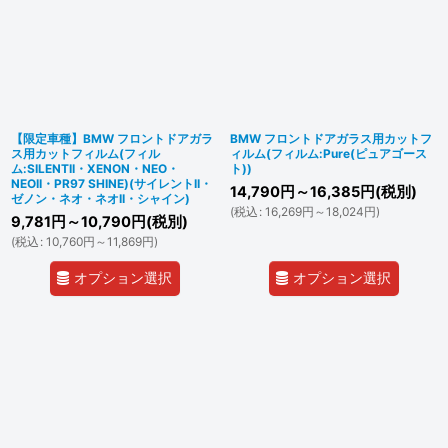
並び順
:
絞り込む
【限定車種】BMW フロントドアガラ
BMW フロントドアガラス用カットフ
ス用カットフィルム(フィル
ィルム(フィルム:Pure(ピュアゴース
ム:SILENTII・XENON・NEO・
ト))
NEOII・PR97 SHINE)(サイレントII・
14,790
円
～16,385
円
(税別)
ゼノン・ネオ・ネオII・シャイン)
(
税込
:
16,269
円
～18,024
円
)
9,781
円
～10,790
円
(税別)
(
税込
:
10,760
円
～11,869
円
)
オプション選択
オプション選択