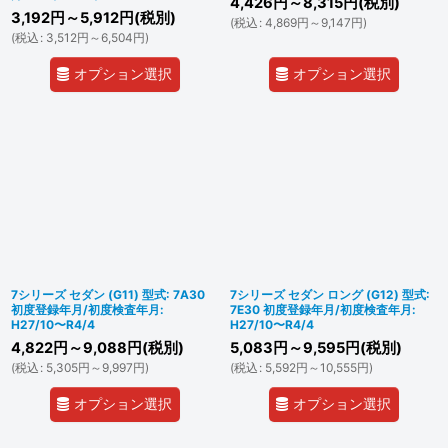
4,426
円
～8,315
円
(税別)
3,192
円
～5,912
円
(税別)
(
税込
:
4,869
円
～9,147
円
)
(
税込
:
3,512
円
～6,504
円
)
オプション選択
オプション選択
7シリーズ セダン (G11) 型式: 7A30
7シリーズ セダン ロング (G12) 型式:
初度登録年月/初度検査年月:
7E30 初度登録年月/初度検査年月:
H27/10〜R4/4
H27/10〜R4/4
4,822
円
～9,088
円
(税別)
5,083
円
～9,595
円
(税別)
(
税込
:
5,305
円
～9,997
円
)
(
税込
:
5,592
円
～10,555
円
)
オプション選択
オプション選択