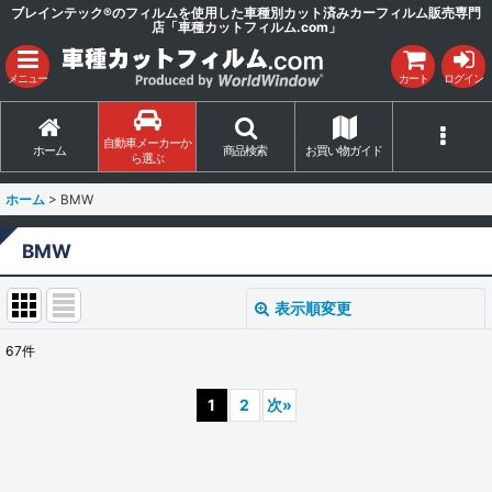
ブレインテック®のフィルムを使用した車種別カット済みカーフィルム販売専門
店「車種カットフィルム.com」
メニュー
カート
ログイン
自動車メーカーか
ホーム
商品検索
お買い物ガイド
ら選ぶ
ホーム
>
BMW
BMW
表示順変更
閉じる
67
件
サブカテゴリ
:
1
2
次
»
表示数
: