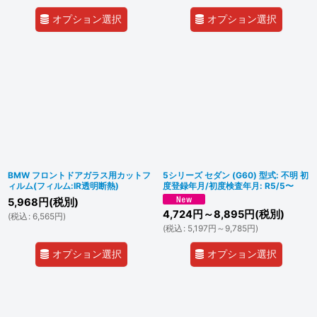
オプション選択
オプション選択
BMW フロントドアガラス用カットフ
5シリーズ セダン (G60) 型式: 不明 初
ィルム(フィルム:IR透明断熱)
度登録年月/初度検査年月: R5/5〜
5,968
円
(税別)
4,724
円
～8,895
円
(税別)
(
税込
:
6,565
円
)
(
税込
:
5,197
円
～9,785
円
)
オプション選択
オプション選択