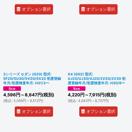
オプション選択
オプション選択
3シリーズ セダン (G20) 型式:
X4 (G02) 型式:
5F20/5U30/5V20/5X20 初度登録
UJ20/UJ30/VJ20/2V20/2V30 初
年月/初度検査年月: H31/3〜
度登録年月/初度検査年月: H30/9〜
4,596
円
～8,647
円
(税別)
4,220
円
～7,915
円
(税別)
(
税込
:
5,056
円
～9,512
円
)
(
税込
:
4,642
円
～8,707
円
)
オプション選択
オプション選択