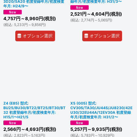
3D20/SA20 初度登録年月/初度検査
録年月/初度検査年月: H31/3〜
年月: H24/9〜
2,521
円
～4,604
円
(税別)
4,757
円
～8,960
円
(税別)
(
税込
:
2,774
円
～5,065
円
)
(
税込
:
5,233
円
～9,856
円
)
オプション選択
オプション選択
Z4 (E85) 型式:
X5 (G05) 型式:
BU25/BU30/BT22/BT25/BT30/BT
CV30S/TA30/JU44S/JU8230/42E
32 初度登録年月/初度検査年月:
U30/32EU44A/12EV30A 初度登録
H15/1〜H21/5
年月/初度検査年月: H31/2〜
2,566
円
～4,693
円
(税別)
5,257
円
～9,935
円
(税別)
(
税込
:
2,823
円
～5,163
円
)
(
税込
:
5,783
円
～10,929
円
)