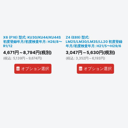
X6 (F16) 型式: KU30/KU44/KU44S
Z4 (E89) 型式:
初度登録年月/初度検査年月: H26/8〜
LM25/LM30/LM35/LL20 初度登録
R1/12
年月/初度検査年月: H21/5〜H29/6
4,671
円
～8,794
円
(税別)
3,047
円
～5,630
円
(税別)
(
税込
:
5,139
円
～9,674
円
)
(
税込
:
3,352
円
～6,193
円
)
オプション選択
オプション選択