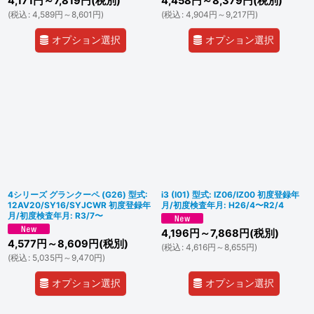
4,171
円
～7,819
円
(税別)
4,458
円
～8,379
円
(税別)
(
税込
:
4,589
円
～8,601
円
)
(
税込
:
4,904
円
～9,217
円
)
オプション選択
オプション選択
4シリーズ グランクーペ (G26) 型式:
i3 (I01) 型式: IZ06/IZ00 初度登録年
12AV20/SY16/SYJCWR 初度登録年
月/初度検査年月: H26/4〜R2/4
月/初度検査年月: R3/7〜
4,196
円
～7,868
円
(税別)
4,577
円
～8,609
円
(税別)
(
税込
:
4,616
円
～8,655
円
)
(
税込
:
5,035
円
～9,470
円
)
オプション選択
オプション選択