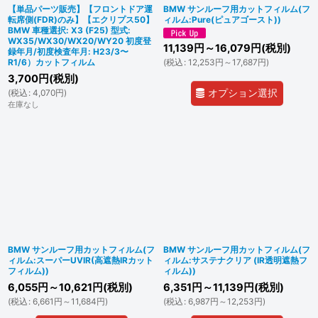
【単品パーツ販売】【フロントドア運
BMW サンルーフ用カットフィルム(フ
転席側(FDR)のみ】【エクリプス50】
ィルム:Pure(ピュアゴースト))
BMW 車種選択: X3 (F25) 型式:
WX35/WX30/WX20/WY20 初度登
11,139
円
～16,079
円
(税別)
録年月/初度検査年月: H23/3〜
R1/6）カットフィルム
(
税込
:
12,253
円
～17,687
円
)
3,700
円
(税別)
オプション選択
(
税込
:
4,070
円
)
在庫なし
BMW サンルーフ用カットフィルム(フ
BMW サンルーフ用カットフィルム(フ
ィルム:スーパーUVIR(高遮熱IRカット
ィルム:サステナクリア (IR透明遮熱フ
フィルム))
ィルム))
6,055
円
～10,621
円
(税別)
6,351
円
～11,139
円
(税別)
(
税込
:
6,661
円
～11,684
円
)
(
税込
:
6,987
円
～12,253
円
)