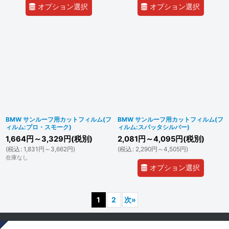
オプション選択
オプション選択
BMW サンルーフ用カットフィルム(フ
BMW サンルーフ用カットフィルム(フ
ィルム:プロ・スモーク)
ィルム:スパッタシルバー)
1,664
円
～3,329
円
(税別)
2,081
円
～4,095
円
(税別)
(
税込
:
1,831
円
～3,662
円
)
(
税込
:
2,290
円
～4,505
円
)
在庫なし
オプション選択
1
2
次
»