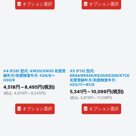
オプション選択
オプション選択
X4 (F26) 型式: XW20/XW35 初度登
X5 (F15) 型式:
録年月/初度検査年月: H26/8〜
KR44/KR44S/KS30/KS30S/KT20
H30/9
初度登録年月/初度検査年月:
H25/11〜R1/9
4,518
円
～8,495
円
(税別)
5,341
円
～10,099
円
(税別)
(
税込
:
4,970
円
～9,345
円
)
(
税込
:
5,876
円
～11,109
円
)
オプション選択
オプション選択