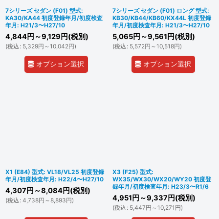
7シリーズ セダン (F01) 型式:
7シリーズ セダン (F01) ロング 型式:
KA30/KA44 初度登録年月/初度検査
KB30/KB44/KB60/KX44L 初度登録
年月: H21/3〜H27/10
年月/初度検査年月: H21/3〜H27/10
4,844
円
～9,129
円
(税別)
5,065
円
～9,561
円
(税別)
(
税込
:
5,329
円
～10,042
円
)
(
税込
:
5,572
円
～10,518
円
)
オプション選択
オプション選択
X1 (E84) 型式: VL18/VL25 初度登録
X3 (F25) 型式:
年月/初度検査年月: H22/4〜H27/10
WX35/WX30/WX20/WY20 初度登
録年月/初度検査年月: H23/3〜R1/6
4,307
円
～8,084
円
(税別)
4,951
円
～9,337
円
(税別)
(
税込
:
4,738
円
～8,893
円
)
(
税込
:
5,447
円
～10,271
円
)