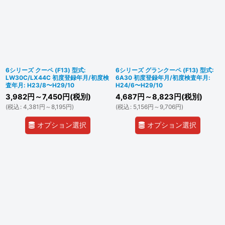
6シリーズ クーペ (F13) 型式:
6シリーズ グランクーペ (F13) 型式:
LW30C/LX44C 初度登録年月/初度検
6A30 初度登録年月/初度検査年月:
査年月: H23/8〜H29/10
H24/6〜H29/10
3,982
円
～7,450
円
(税別)
4,687
円
～8,823
円
(税別)
(
税込
:
4,381
円
～8,195
円
)
(
税込
:
5,156
円
～9,706
円
)
オプション選択
オプション選択