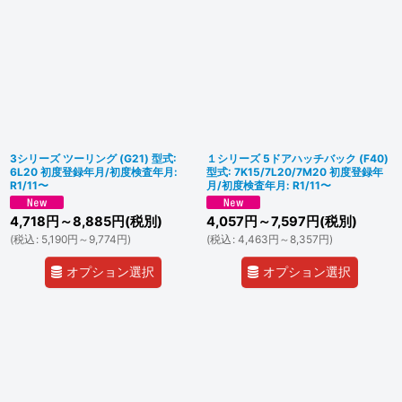
3シリーズ ツーリング (G21) 型式:
１シリーズ 5ドアハッチバック (F40)
6L20 初度登録年月/初度検査年月:
型式: 7K15/7L20/7M20 初度登録年
R1/11〜
月/初度検査年月: R1/11〜
4,718
円
～8,885
円
(税別)
4,057
円
～7,597
円
(税別)
(
税込
:
5,190
円
～9,774
円
)
(
税込
:
4,463
円
～8,357
円
)
オプション選択
オプション選択