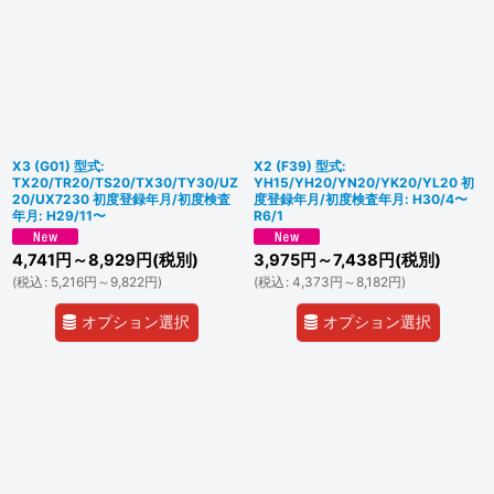
X3 (G01) 型式:
X2 (F39) 型式:
TX20/TR20/TS20/TX30/TY30/UZ
YH15/YH20/YN20/YK20/YL20 初
20/UX7230 初度登録年月/初度検査
度登録年月/初度検査年月: H30/4〜
年月: H29/11〜
R6/1
4,741
円
～8,929
円
(税別)
3,975
円
～7,438
円
(税別)
(
税込
:
5,216
円
～9,822
円
)
(
税込
:
4,373
円
～8,182
円
)
オプション選択
オプション選択