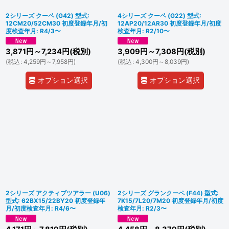
2シリーズ クーペ (G42) 型式:
4シリーズ クーペ (G22) 型式:
12CM20/52CM30 初度登録年月/初
12AP20/12AR30 初度登録年月/初度
度検査年月: R4/3〜
検査年月: R2/10〜
3,871
円
～7,234
円
(税別)
3,909
円
～7,308
円
(税別)
(
税込
:
4,259
円
～7,958
円
)
(
税込
:
4,300
円
～8,039
円
)
オプション選択
オプション選択
2シリーズ アクティブツアラー (U06)
2シリーズ グランクーペ (F44) 型式:
型式: 62BX15/22BY20 初度登録年
7K15/7L20/7M20 初度登録年月/初度
月/初度検査年月: R4/6〜
検査年月: R2/3〜