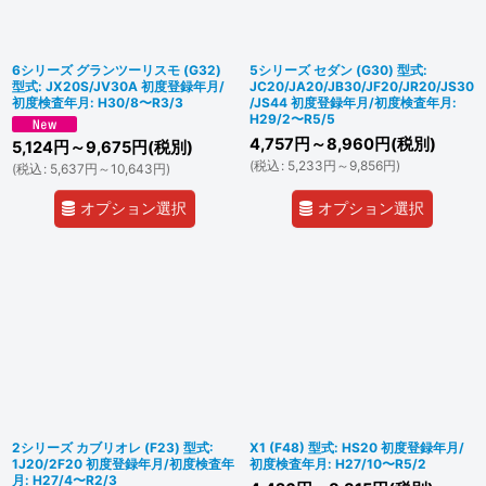
6シリーズ グランツーリスモ (G32)
5シリーズ セダン (G30) 型式:
型式: JX20S/JV30A 初度登録年月/
JC20/JA20/JB30/JF20/JR20/JS30
初度検査年月: H30/8〜R3/3
/JS44 初度登録年月/初度検査年月:
H29/2〜R5/5
4,757
円
～8,960
円
(税別)
5,124
円
～9,675
円
(税別)
(
税込
:
5,233
円
～9,856
円
)
(
税込
:
5,637
円
～10,643
円
)
オプション選択
オプション選択
2シリーズ カブリオレ (F23) 型式:
X1 (F48) 型式: HS20 初度登録年月/
1J20/2F20 初度登録年月/初度検査年
初度検査年月: H27/10〜R5/2
月: H27/4〜R2/3