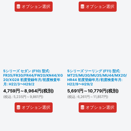
オプション選択
オプション選択
5シリーズ セダン (F10) 型式:
5シリーズ ツーリング (F11) 型式:
FR35/FR30/FR44/FW20/KN44/XG
MT25/MU30/MU35/MU44/MX20/
20/XG28 初度登録年月/初度検査年
HR44 初度登録年月/初度検査年月:
月: H22/3〜H29/2
H22/9〜H29/2
4,759
円
～8,964
円
(税別)
5,691
円
～10,779
円
(税別)
(
税込
:
5,235
円
～9,861
円
)
(
税込
:
6,261
円
～11,857
円
)
オプション選択
オプション選択