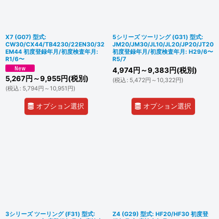
X7 (G07) 型式:
5シリーズ ツーリング (G31) 型式:
CW30/CX44/TB4230/22EN30/32
JM20/JM30/JL10/JL20/JP20/JT20
EM44 初度登録年月/初度検査年月:
初度登録年月/初度検査年月: H29/6〜
R1/6〜
R5/7
4,974
円
～9,383
円
(税別)
5,267
円
～9,955
円
(税別)
(
税込
:
5,472
円
～10,322
円
)
(
税込
:
5,794
円
～10,951
円
)
オプション選択
オプション選択
3シリーズ ツーリング (F31) 型式:
Z4 (G29) 型式: HF20/HF30 初度登