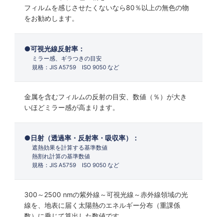
フィルムを感じさせたくないなら80％以上の無色の物
をお勧めします。
可視光線反射率：
ミラー感、ギラつきの目安
規格：JIS A5759 ISO 9050 など
金属を含むフィルムの反射の目安、数値（％）が大き
いほどミラー感が高まります。
日射（透過率・反射率・吸収率）：
遮熱効果を計算する基準数値
熱割れ計算の基準数値
規格：JIS A5759 ISO 9050 など
300～2500 nmの紫外線～可視光線～赤外線領域の光
線を、地表に届く太陽熱のエネルギー分布（重課係
数）に乗じて算出した数値です。