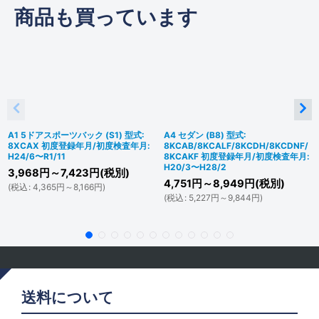
商品も買っています
A1 5ドアスポーツバック (S1) 型式:
A4 セダン (B8) 型式:
8XCAX 初度登録年月/初度検査年月:
8KCAB/8KCALF/8KCDH/8KCDNF/
H24/6〜R1/11
8KCAKF 初度登録年月/初度検査年月:
H20/3〜H28/2
3,968
円
～7,423
円
(税別)
4,751
円
～8,949
円
(税別)
(
税込
:
4,365
円
～8,166
円
)
(
税込
:
5,227
円
～9,844
円
)
送料について