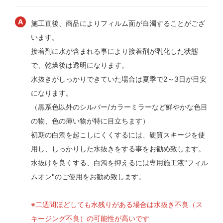
施工直後、商品によりフィルム面が白濁することがござ
います。
接着剤に水が含まれる事により接着剤が乳化した状態
で、乾燥後は透明になります。
水抜きがしっかりできていた場合は夏季で2～3日が目安
になります。
（黒系色以外のシルバー/カラーミラーなど鮮やかな色目
の物、色の薄い物が特に目立ちます）
初期の白濁を起こしにくくするには、硬質スキージを使
用し、しっかりした水抜きをする事をお勧め致します。
水抜けを良くする、白濁を抑えるには専用施工液"フィル
ムオン"のご使用をお勧め致します。
※二週間ほどしても水残りがある場合は水抜き不良（ス
キージング不良）の可能性が高いです