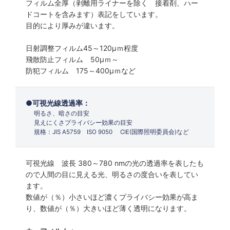
フィルム全厚（剥離用ライナーを除く 接着剤、ハー
ドコートを含みます）表記をしています。
目的により厚みが違います。
日射調整フィルム45～120µｍ程度
飛散防止フィルム 50µｍ～
防犯フィルム 175～400µｍなど
可視光線透過率：
明るさ、暗さの目安
見えにくさプライバシー効果の目安
規格：JIS A5759 ISO 9050 CIE(国際照明委員会)など
可視光線 波長 380～780 nmの光の透過率を表したも
ので人間の目に見える光、明るさの度合いを表してい
ます。
数値が（％）小さいほど濃くプライバシー効果が高ま
り、数値が（％）大きいほど薄く透明になります。