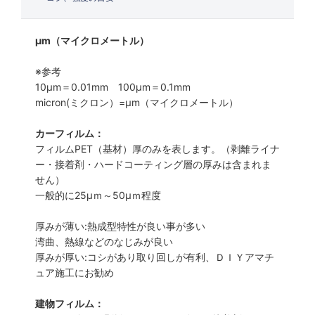
μm（マイクロメートル）
※参考
10μm＝0.01mm 100μm＝0.1mm
micron(ミクロン）=µm（マイクロメートル）
カーフィルム：
フィルムPET（基材）厚のみを表します。（剥離ライナ
ー・接着剤・ハードコーティング層の厚みは含まれま
せん）
一般的に25µｍ～50µｍ程度
厚みが薄い:熱成型特性が良い事が多い
湾曲、熱線などのなじみが良い
厚みが厚い:コシがあり取り回しが有利、ＤＩＹアマチ
ュア施工にお勧め
建物フィルム：