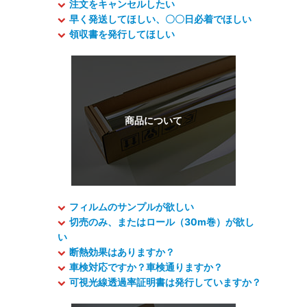
注文をキャンセルしたい
早く発送してほしい、〇〇日必着でほしい
領収書を発行してほしい
フィルムのサンプルが欲しい
切売のみ、またはロール（30m巻）が欲し
い
断熱効果はありますか？
車検対応ですか？車検通りますか？
可視光線透過率証明書は発行していますか？