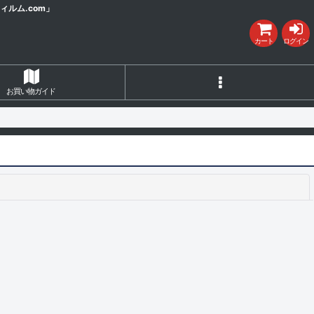
ルム.com」
カート
ログイン
お買い物ガイド
閉じる