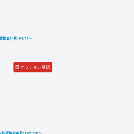
度検査年月: R1/11〜
オプション選択
/初度検査年月: H29/10〜