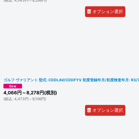
(
税込
:
4,043
円
～8,268
円
)
オプション選択
ゴルフ ヴァリアント 型式: CDDLAV/CDDFYV 初度登録年月/初度検査年月: R3/
4,066
円
～8,278
円
(税別)
(
税込
:
4,473
円
～9,106
円
)
オプション選択