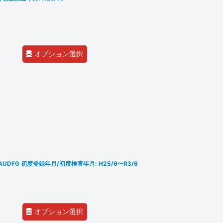
オプション選択
T/AUDFG 初度登録年月/初度検査年月: H25/6〜R3/6
オプション選択