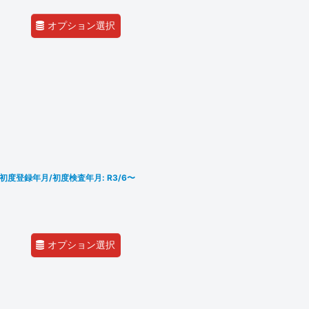
オプション選択
FY 初度登録年月/初度検査年月: R3/6〜
オプション選択