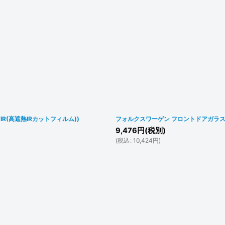
(高遮熱IRカットフィルム))
フォルクスワーゲン フロントドアガラス用
9,476
円
(税別)
(
税込
:
10,424
円
)