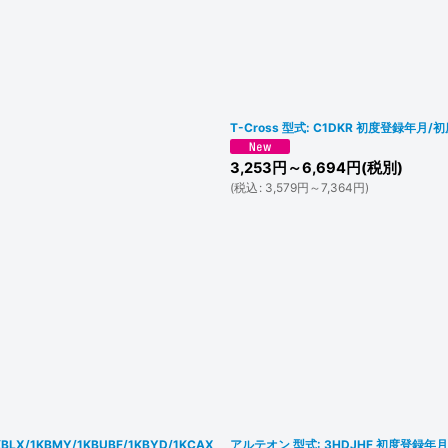
T-Cross 型式: C1DKR 初度登録年月/初
3,253
円
～6,694
円
(税別)
(
税込
:
3,579
円
～7,364
円
)
LX/1KBMY/1KBUBF/1KBYD/1KCAX
アルテオン 型式: 3HDJHF 初度登録年月