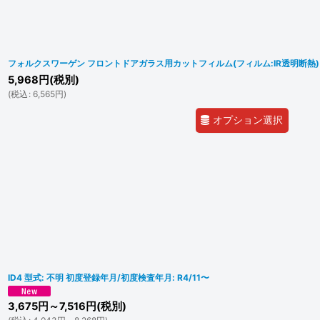
フォルクスワーゲン フロントドアガラス用カットフィルム(フィルム:IR透明断熱)
5,968
円
(税別)
(
税込
:
6,565
円
)
オプション選択
ID4 型式: 不明 初度登録年月/初度検査年月: R4/11〜
3,675
円
～7,516
円
(税別)