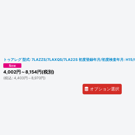
トゥアレグ 型式: 7LAZZS/7LAXQS/7LA22S 初度登録年月/初度検査年月: H15/
4,002
円
～8,154
円
(税別)
(
税込
:
4,403
円
～8,970
円
)
オプション選択