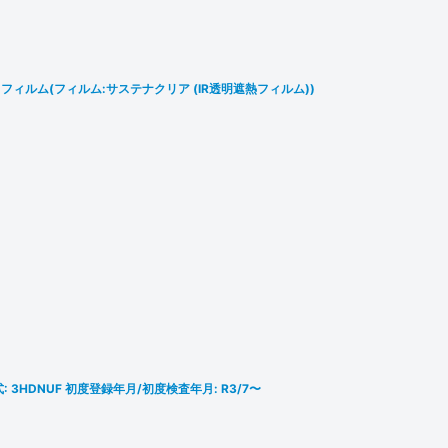
ィルム(フィルム:サステナクリア (IR透明遮熱フィルム))
3HDNUF 初度登録年月/初度検査年月: R3/7〜