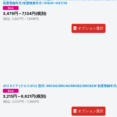
初度登録年月/初度検査年月: H16/6〜H21/10
3,479
円
～7,134
円
(税別)
(
税込
:
3,827
円
～7,848
円
)
オプション選択
ポロ 5ドア (クロスポロ) 型式: 6RCGG/6RCAV/6RCBZ/6RCBZW 初度登録
3,215
円
～6,621
円
(税別)
(
税込
:
3,537
円
～7,284
円
)
オプション選択