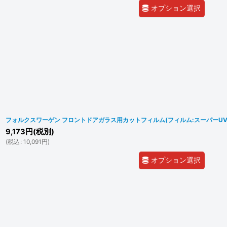
オプション選択
フォルクスワーゲン フロントドアガラス用カットフィルム(フィルム:スーパーUVIR
9,173
円
(税別)
(
税込
:
10,091
円
)
オプション選択