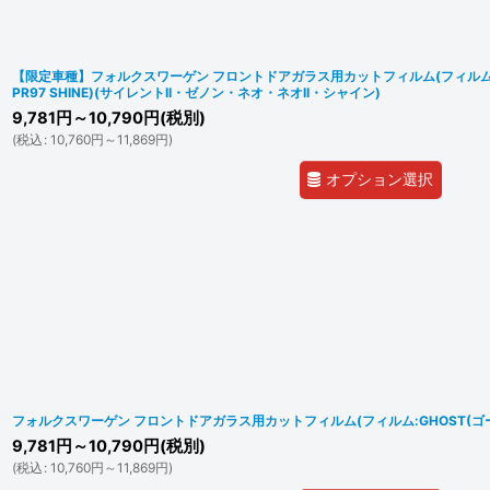
【限定車種】フォルクスワーゲン フロントドアガラス用カットフィルム(フィルム:SILE
PR97 SHINE)(サイレントII・ゼノン・ネオ・ネオII・シャイン)
9,781
円
～10,790
円
(税別)
(
税込
:
10,760
円
～11,869
円
)
オプション選択
フォルクスワーゲン フロントドアガラス用カットフィルム(フィルム:GHOST(ゴー
9,781
円
～10,790
円
(税別)
(
税込
:
10,760
円
～11,869
円
)