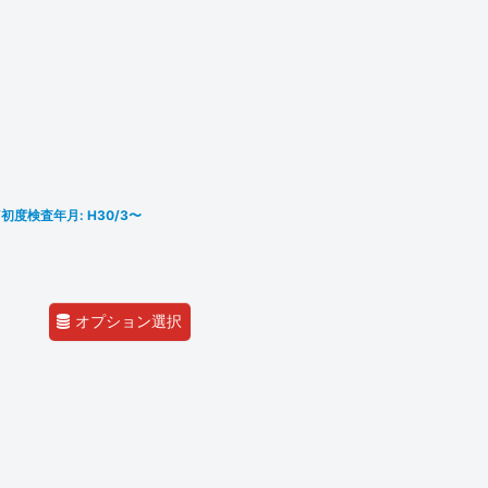
/初度検査年月: H30/3〜
オプション選択