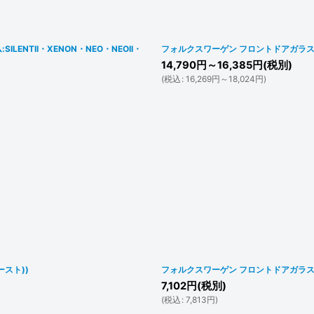
絞り込む
NTII・XENON・NEO・NEOII・
フォルクスワーゲン フロントドアガラス用
14,790
円
～16,385
円
(税別)
(
税込
:
16,269
円
～18,024
円
)
スト))
フォルクスワーゲン フロントドアガラス
7,102
円
(税別)
(
税込
:
7,813
円
)