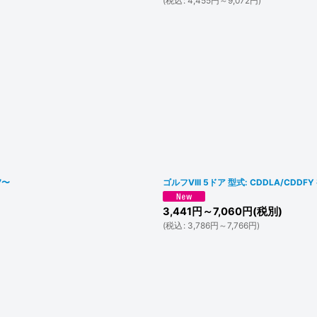
(
税込
:
4,455
円
～9,072
円
)
7〜
ゴルフVIII 5ドア 型式: CDDLA/CDD
3,441
円
～7,060
円
(税別)
(
税込
:
3,786
円
～7,766
円
)