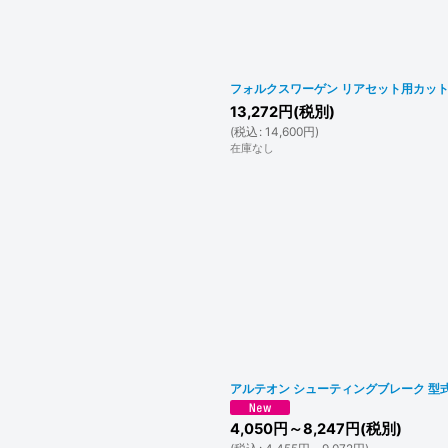
フォルクスワーゲン リアセット用カットフ
13,272
円
(税別)
(
税込
:
14,600
円
)
在庫なし
アルテオン シューティングブレーク 型式: 
4,050
円
～8,247
円
(税別)