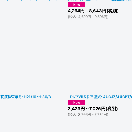
4,254
円
～8,643
円
(税別)
(
税込
:
4,680
円
～9,508
円
)
年月/初度検査年月: H21/10〜H30/3
ゴルフVII 5ドア 型式: AUCJZ/AUCP
3,423
円
～7,026
円
(税別)
(
税込
:
3,766
円
～7,729
円
)