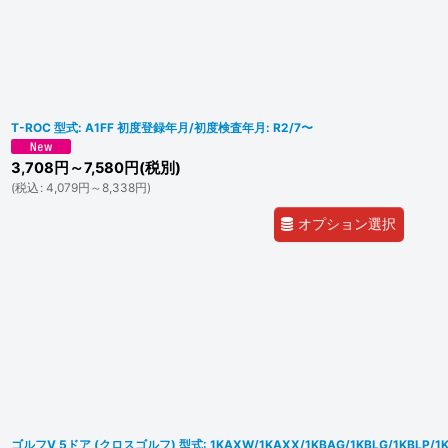
T-ROC 型式: A1FF 初度登録年月/初度検査年月: R2/7〜
3,708
円
～7,580
円
(税別)
(
税込
:
4,079
円
～8,338
円
)
オプション選択
ゴルフV 5ドア (クロスゴルフ) 型式: 1KAXW/1KAXX/1KBAG/1KBLG/1KBLP/1KB