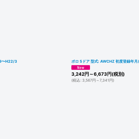
9〜H22/3
ポロ 5ドア 型式: AWCHZ 初度登録年月
3,242
円
～6,673
円
(税別)
(
税込
:
3,567
円
～7,341
円
)