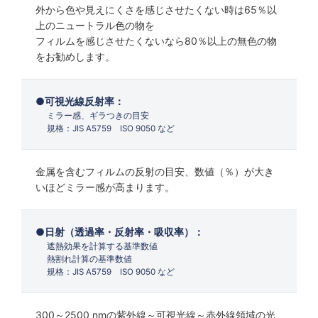
外から色や見えにくさを感じさせたくない時は65％以
上のニュートラル色の物を
フィルムを感じさせたくないなら80％以上の無色の物
をお勧めします。
可視光線反射率：
ミラー感、ギラつきの目安
規格：JIS A5759 ISO 9050 など
金属を含むフィルムの反射の目安、数値（％）が大き
いほどミラー感が高まります。
日射（透過率・反射率・吸収率）：
遮熱効果を計算する基準数値
熱割れ計算の基準数値
規格：JIS A5759 ISO 9050 など
300～2500 nmの紫外線～可視光線～赤外線領域の光