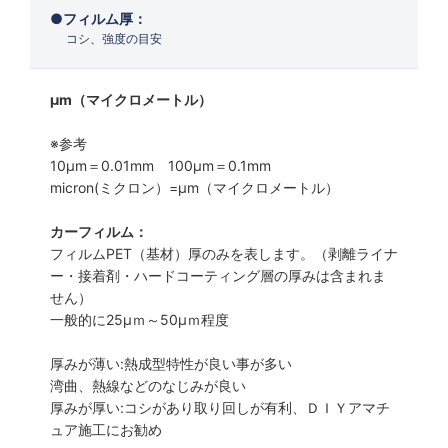
フィルム厚：
コシ、強度の目安
μm（マイクロメートル）
※参考
10μm＝0.01mm 100μm＝0.1mm
micron(ミクロン）=µm（マイクロメートル）
カーフィルム：
フィルムPET（基材）厚のみを表します。（剥離ライナ
ー・接着剤・ハードコーティング層の厚みは含まれま
せん）
一般的に25µｍ～50µｍ程度
厚みが薄い:熱成型特性が良い事が多い
湾曲、熱線などのなじみが良い
厚みが厚い:コシがあり取り回しが有利、ＤＩＹアマチ
ュア施工にお勧め