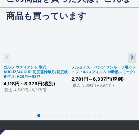
商品も買っています
ゴルフ ヴァリアント 型式:
メルセデス・ベンツ サンルーフ用カッ
AUCJZ/AUCHP 初度登録年月/初度検
トフィルム(フィルム:IR断熱スモーク)
査年月: H26/1〜R3/7
2,781
円
～6,337
円
(税別)
4,118
円
～8,379
円
(税別)
(
税込
:
3,060
円
～6,971
円
)
(
税込
:
4,530
円
～9,217
円
)