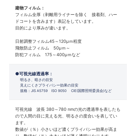
建物フィルム：
フィルム全厚（剥離用ライナーを除く 接着剤、ハー
ドコートを含みます）表記をしています。
目的により厚みが違います。
日射調整フィルム45～120µｍ程度
飛散防止フィルム 50µｍ～
防犯フィルム 175～400µｍなど
可視光線透過率：
明るさ、暗さの目安
見えにくさプライバシー効果の目安
規格：JIS A5759 ISO 9050 CIE(国際照明委員会)など
可視光線 波長 380～780 nmの光の透過率を表したも
ので人間の目に見える光、明るさの度合いを表してい
ます。
数値が（％）小さいほど濃くプライバシー効果が高ま
り、数値が（％）大きいほど薄く透明になります。