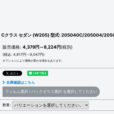
Cクラス セダン (W205) 型式: 205040C/205004/205
販売価格
:
4,379
円
～8,224
円
(税別)
(
税込
:
4,817
円
～9,047
円
)
オプションにより価格が変わる場合もあります。
在庫確認はこちら
フィルム選択
/
バックガラス選択
を選択してください
数量
: