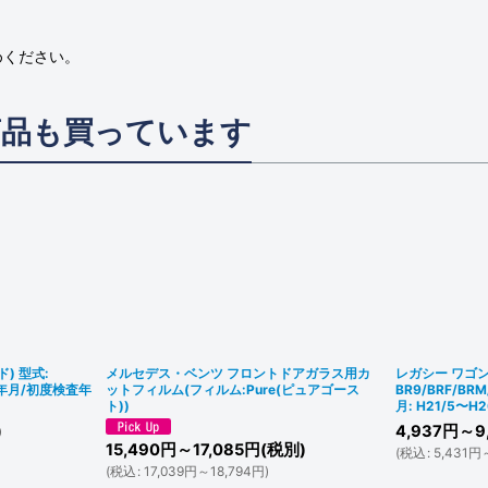
めください。
商品も買っています
) 型式:
メルセデス・ベンツ フロントドアガラス用カ
レガシー ワゴン
登録年月/初度検査年
ットフィルム(フィルム:Pure(ピュアゴース
BR9/BRF/B
ト))
月: H21/5〜H2
)
4,937
円
～9,
15,490
円
～17,085
円
(税別)
(
税込
:
5,431
円
(
税込
:
17,039
円
～18,794
円
)