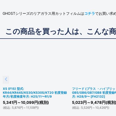
GHOSTシリーズのリアガラス用カットフィルムは
コチラ
でお買い求
この商品を買った人は、こんな
X5 (F15) 型式:
フリード (プラス ・ハイブリッド
KR44/KR44S/KS30/KS30S/KT20 初度登録
GB5/GB6/GB7/GB8 初度
年月/初度検査年月: H25/11〜R1/9
月: H28/9〜
[
FH2132
]
5,341
円
～10,099
円
(税別)
5,023
円
～9,478
円
(税別
(
税込
:
5,876
円
～11,109
円
)
(
税込
:
5,526
円
～10,426
円
)