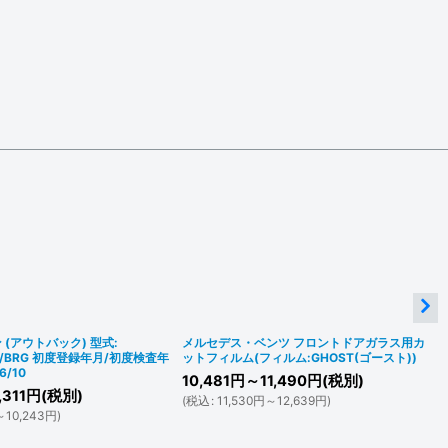
 (アウトバック) 型式:
メルセデス・ベンツ フロントドアガラス用カ
RM/BRG 初度登録年月/初度検査年
ットフィルム(フィルム:GHOST(ゴースト))
6/10
10,481
円
～11,490
円
(税別)
311
円
(税別)
(
税込
:
11,530
円
～12,639
円
)
～10,243
円
)