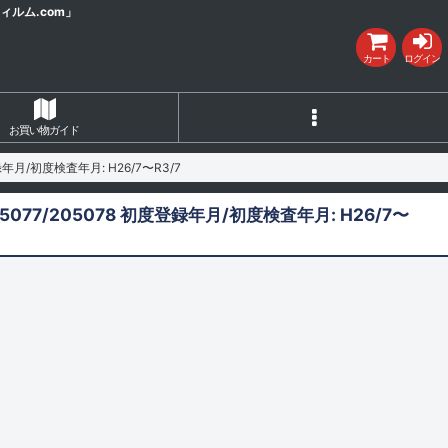
ルム.com」
カート
ログイン
お買い物ガイド
初度登録年月/初度検査年月: H26/7〜R3/7
/205077/205078 初度登録年月/初度検査年月: H26/7〜