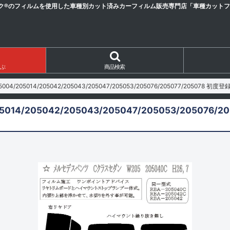
ク®のフィルムを使用した車種別カット済みカーフィルム販売専門店「車種カットフィ
ぶ
商品検索
004/205014/205042/205043/205047/205053/205076/205077/205078 
5014/205042/205043/205047/205053/205076