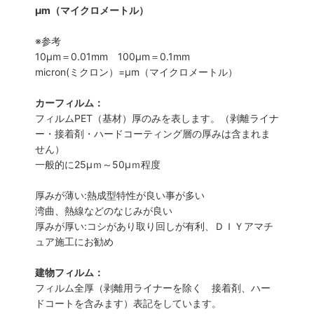
μm（マイクロメートル）
※参考
10μm＝0.01mm 100μm＝0.1mm
micron(ミクロン）=µm（マイクロメートル）
カーフィルム：
フィルムPET（基材）厚のみを表します。（剥離ライナ
ー・接着剤・ハードコーティング層の厚みは含まれま
せん）
一般的に25µｍ～50µｍ程度
厚みが薄い:熱成型特性が良い事が多い
湾曲、熱線などのなじみが良い
厚みが厚い:コシがあり取り回しが有利、ＤＩＹアマチ
ュア施工にお勧め
建物フィルム：
フィルム全厚（剥離用ライナーを除く 接着剤、ハー
ドコートを含みます）表記をしています。