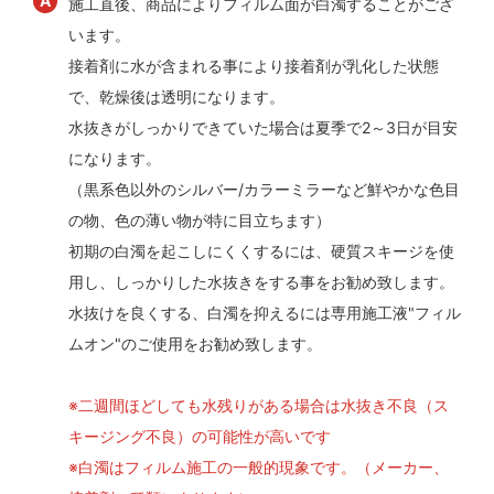
施工直後、商品によりフィルム面が白濁することがござ
います。
接着剤に水が含まれる事により接着剤が乳化した状態
で、乾燥後は透明になります。
水抜きがしっかりできていた場合は夏季で2～3日が目安
になります。
（黒系色以外のシルバー/カラーミラーなど鮮やかな色目
の物、色の薄い物が特に目立ちます）
初期の白濁を起こしにくくするには、硬質スキージを使
用し、しっかりした水抜きをする事をお勧め致します。
水抜けを良くする、白濁を抑えるには専用施工液"フィル
ムオン"のご使用をお勧め致します。
※二週間ほどしても水残りがある場合は水抜き不良（ス
キージング不良）の可能性が高いです
※白濁はフィルム施工の一般的現象です。（メーカー、