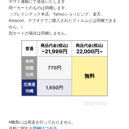
ヤマト運輸にて発送いたします
同一カートのものは同梱します。
（ブレインテック本店、Yahooショッピング、楽天、
Amazon、ヤフオクでご購入されたフィルムとは同梱できま
せん。）
別カートの場合は同梱しません。
商品代金(税込)
商品代金(税込)
普通
~21,999円
22,000円~
本州
770円
四国
九州
無料
北海道
1,650円
沖縄
2023/10/02-
※離島には発送を行っておりません。
送料に関する
詳細はコチラ