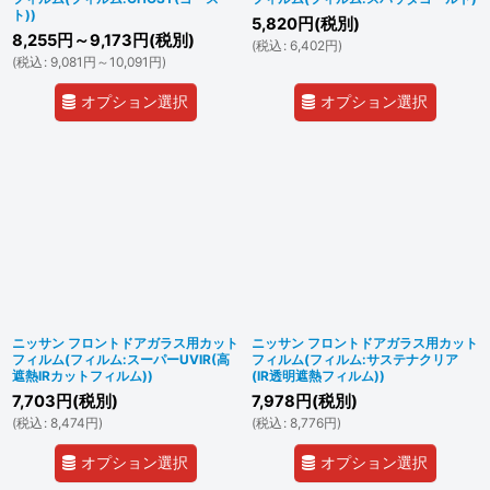
ト))
5,820
円
(税別)
8,255
円
～9,173
円
(税別)
(
税込
:
6,402
円
)
(
税込
:
9,081
円
～10,091
円
)
オプション選択
オプション選択
ニッサン フロントドアガラス用カット
ニッサン フロントドアガラス用カット
フィルム(フィルム:スーパーUVIR(高
フィルム(フィルム:サステナクリア
遮熱IRカットフィルム))
(IR透明遮熱フィルム))
7,703
円
(税別)
7,978
円
(税別)
(
税込
:
8,474
円
)
(
税込
:
8,776
円
)
オプション選択
オプション選択