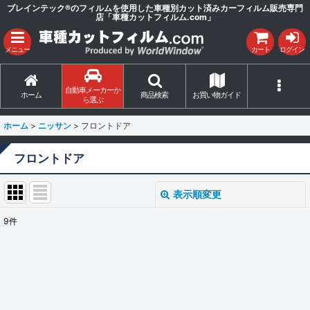
ブレインテック®のフィルムを使用した車種別カット済みカーフィルム販売専門
店「車種カットフィルム.com」
メニュー
カート
ログイン
自動車メーカーか
ホーム
商品検索
お買い物ガイド
ら選ぶ
ホーム
>
ニッサン
>
フロントドア
フロントドア
表示順変更
閉じる
9
件
表示数
:
並び順
:
絞り込む