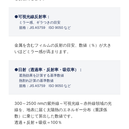
可視光線反射率：
ミラー感、ギラつきの目安
規格：JIS A5759 ISO 9050 など
金属を含むフィルムの反射の目安、数値（％）が大き
いほどミラー感が高まります。
日射（透過率・反射率・吸収率）：
遮熱効果を計算する基準数値
熱割れ計算の基準数値
規格：JIS A5759 ISO 9050 など
300～2500 nmの紫外線～可視光線～赤外線領域の光
線を、地表に届く太陽熱のエネルギー分布（重課係
数）に乗じて算出した数値です。
透過＋反射＋吸収＝100％