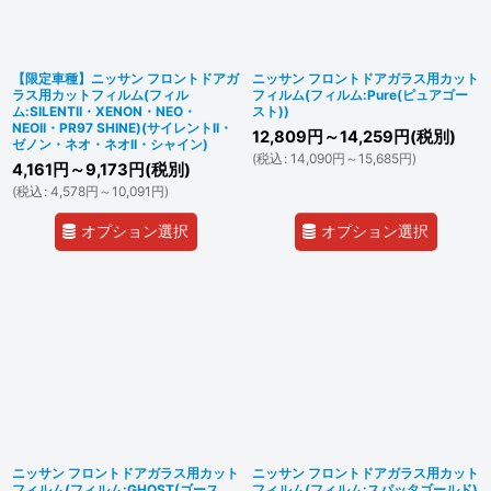
【限定車種】ニッサン フロントドアガ
ニッサン フロントドアガラス用カット
ラス用カットフィルム(フィル
フィルム(フィルム:Pure(ピュアゴー
ム:SILENTII・XENON・NEO・
スト))
NEOII・PR97 SHINE)(サイレントII・
12,809
円
～14,259
円
(税別)
ゼノン・ネオ・ネオII・シャイン)
(
税込
:
14,090
円
～15,685
円
)
4,161
円
～9,173
円
(税別)
(
税込
:
4,578
円
～10,091
円
)
オプション選択
オプション選択
ニッサン フロントドアガラス用カット
ニッサン フロントドアガラス用カット
フィルム(フィルム:GHOST(ゴース
フィルム(フィルム:スパッタゴールド)