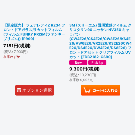
【限定販売】 フェアレディZ RZ34 フ
3M (スリーエム) 透明遮熱フィルム ク
ロントドアガラス用 カットフィルム
リスタリン90 ニッサン NV350 キャ
(フィルム:FUNKY PRISM(ファンキー
ラバン
プリズム)) (PR99)
(CW4E26/CS4E26/CW8E26/KS4E
26/VW6E26/VR2E26/KS2E26CW4
7,181
円
(税別)
E26/DS4E26/DW4E26/DS8E26) フ
(
税込
:
7,900
円
)
ロントドアセット クリアフィルム UV
在庫わずか
カット
[
FDB2182-CS90
]
9,300
円
(税別)
(
税込
:
10,230
円
)
在庫数 9,995点
オプション選択