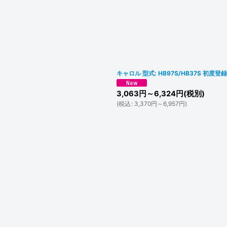
キャロル 型式: HB97S/HB37S 初度登
3,063
円
～6,324
円
(税別)
(
税込
:
3,370
円
～6,957
円
)