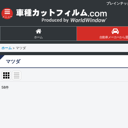
ブレインテッ
メニュー
ホーム
自動車メーカーから選
ホーム
>
マツダ
マツダ
58
件
サブカテゴリ
:
表示数
:
並び順
: