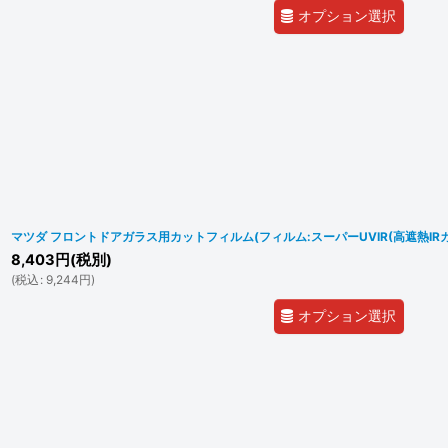
オプション選択
マツダ フロントドアガラス用カットフィルム(フィルム:スーパーUVIR(高遮熱IR
8,403
円
(税別)
(
税込
:
9,244
円
)
オプション選択