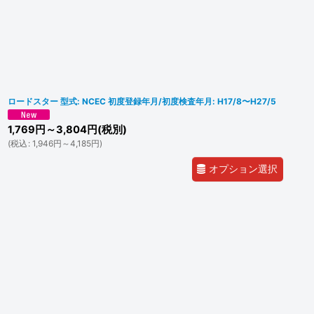
ロードスター 型式: NCEC 初度登録年月/初度検査年月: H17/8〜H27/5
1,769
円
～3,804
円
(税別)
(
税込
:
1,946
円
～4,185
円
)
オプション選択