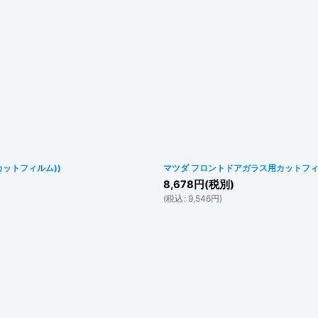
カットフィルム))
マツダ フロントドアガラス用カットフィル
8,678
円
(税別)
(
税込
:
9,546
円
)