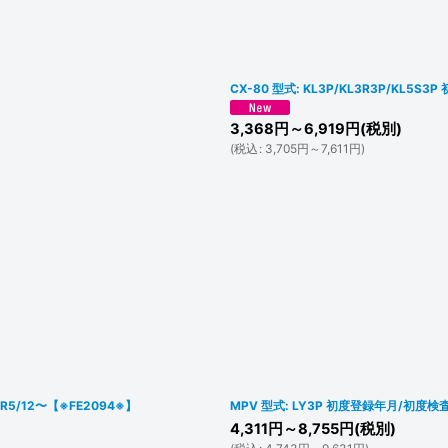
CX-80 型式: KL3P/KL3R3P/KL5S
3,368
円
～6,919
円
(税別)
(
税込
:
3,705
円
～7,611
円
)
5/12〜【※FE2094※】
MPV 型式: LY3P 初度登録年月/初度検査年
4,311
円
～8,755
円
(税別)