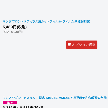
マツダ フロントドアガラス用カットフィルム(フィルム:IR透明断熱)
5,489
円
(税別)
(
税込
:
6,038
円
)
オプション選択
フレア ワゴン（カスタム） 型式: MM94S/MM54S 初度登録年月/初度検査年月: R
3,314
円
～6,813
円
(税別)