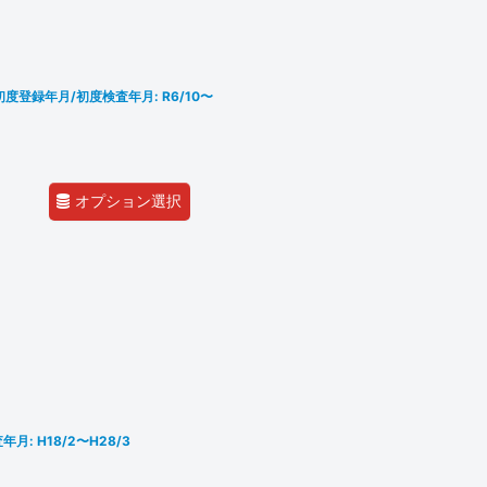
3P 初度登録年月/初度検査年月: R6/10〜
オプション選択
月: H18/2〜H28/3