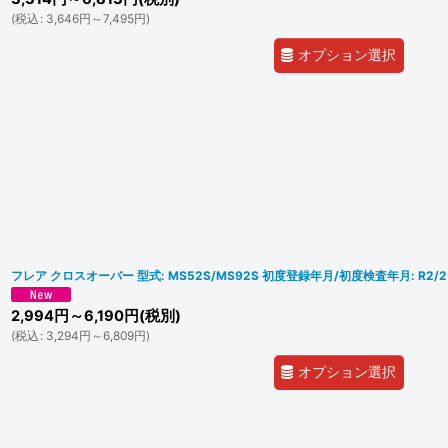
(
税込
:
3,646
円
～7,495
円
)
オプション選択
フレア クロスオーバー 型式: MS52S/MS92S 初度登録年月/初度検査年月: R2/
2,994
円
～6,190
円
(税別)
(
税込
:
3,294
円
～6,809
円
)
オプション選択