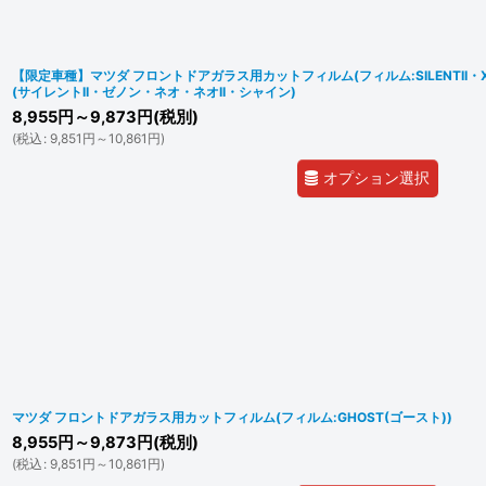
【限定車種】マツダ フロントドアガラス用カットフィルム(フィルム:SILENTII・XENO
(サイレントII・ゼノン・ネオ・ネオII・シャイン)
8,955
円
～9,873
円
(税別)
(
税込
:
9,851
円
～10,861
円
)
オプション選択
マツダ フロントドアガラス用カットフィルム(フィルム:GHOST(ゴースト))
8,955
円
～9,873
円
(税別)
(
税込
:
9,851
円
～10,861
円
)