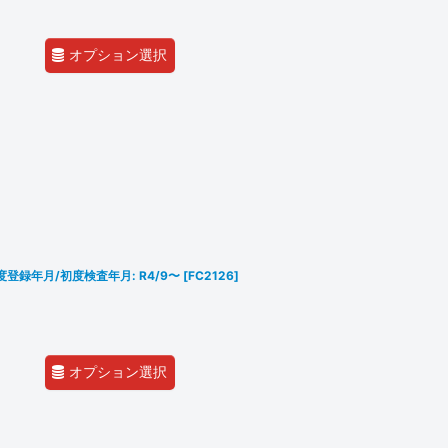
オプション選択
P 初度登録年月/初度検査年月: R4/9〜
[
FC2126
]
オプション選択