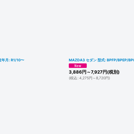
年月: R1/10〜
MAZDA3 セダン 型式: BPFP/BPEP/
3,886
円
～7,927
円
(税別)
(
税込
:
4,275
円
～8,720
円
)