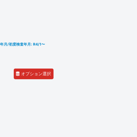
録年月/初度検査年月: R4/1〜
オプション選択