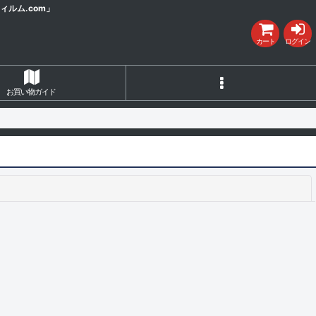
ルム.com」
カート
ログイン
お買い物ガイド
閉じる