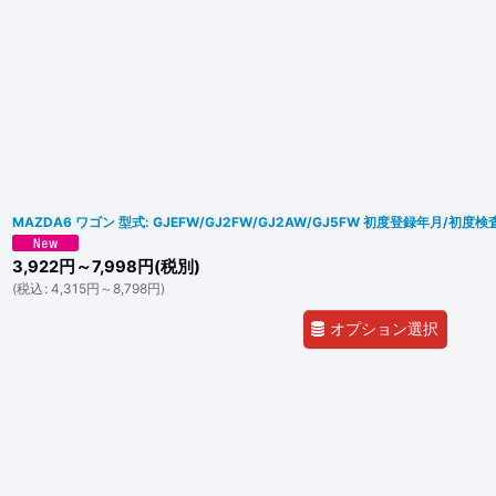
MAZDA6 ワゴン 型式: GJEFW/GJ2FW/GJ2AW/GJ5FW 初度登録年月/初度検査
3,922
円
～7,998
円
(税別)
(
税込
:
4,315
円
～8,798
円
)
オプション選択