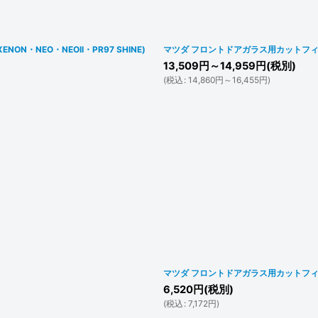
絞り込む
N・NEO・NEOII・PR97 SHINE)
マツダ フロントドアガラス用カットフィル
13,509
円
～14,959
円
(税別)
(
税込
:
14,860
円
～16,455
円
)
マツダ フロントドアガラス用カットフィ
6,520
円
(税別)
(
税込
:
7,172
円
)