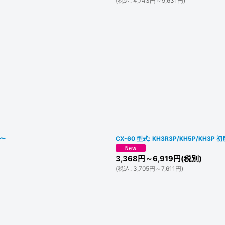
(
税込
:
4,743
円
～9,631
円
)
2〜
CX-60 型式: KH3R3P/KH5P/KH3
3,368
円
～6,919
円
(税別)
(
税込
:
3,705
円
～7,611
円
)