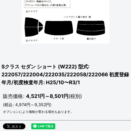
Sクラス セダン ショート (W222) 型式:
222057/222004/222035/222058/222066 初度登録
年月/初度検査年月: H25/10〜R3/1
販売価格
:
4,521
円
～8,501
円
(税別)
(
税込
:
4,974
円
～9,352
円
)
オプションにより価格が変わる場合もあります。