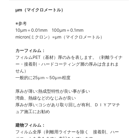
μm（マイクロメートル）
※参考
10μm＝0.01mm 100μm＝0.1mm
micron(ミクロン）=µm（マイクロメートル）
カーフィルム：
フィルムPET（基材）厚のみを表します。（剥離ライナ
ー・接着剤・ハードコーティング層の厚みは含まれま
せん）
一般的に25µｍ～50µｍ程度
厚みが薄い:熱成型特性が良い事が多い
湾曲、熱線などのなじみが良い
厚みが厚い:コシがあり取り回しが有利、ＤＩＹアマチ
ュア施工にお勧め
建物フィルム：
フィルム全厚（剥離用ライナーを除く 接着剤、ハー