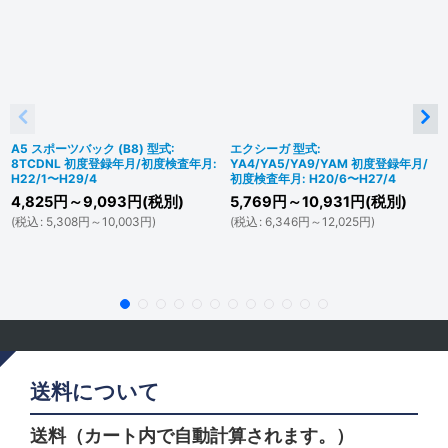
A5 スポーツバック (B8) 型式:
エクシーガ 型式:
8TCDNL 初度登録年月/初度検査年月:
YA4/YA5/YA9/YAM 初度登録年月/
H22/1〜H29/4
初度検査年月: H20/6〜H27/4
4,825
円
～9,093
円
(税別)
5,769
円
～10,931
円
(税別)
(
税込
:
5,308
円
～10,003
円
)
(
税込
:
6,346
円
～12,025
円
)
送料について
送料（カート内で自動計算されます。）