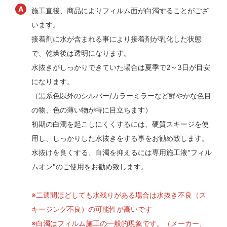
施工直後、商品によりフィルム面が白濁することがござ
います。
接着剤に水が含まれる事により接着剤が乳化した状態
で、乾燥後は透明になります。
水抜きがしっかりできていた場合は夏季で2～3日が目安
になります。
（黒系色以外のシルバー/カラーミラーなど鮮やかな色目
の物、色の薄い物が特に目立ちます）
初期の白濁を起こしにくくするには、硬質スキージを使
用し、しっかりした水抜きをする事をお勧め致します。
水抜けを良くする、白濁を抑えるには専用施工液"フィル
ムオン"のご使用をお勧め致します。
※二週間ほどしても水残りがある場合は水抜き不良（ス
キージング不良）の可能性が高いです
※白濁はフィルム施工の一般的現象です。（メーカー、