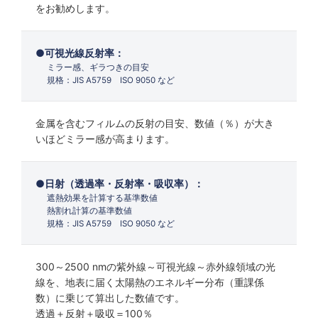
をお勧めします。
可視光線反射率：
ミラー感、ギラつきの目安
規格：JIS A5759 ISO 9050 など
金属を含むフィルムの反射の目安、数値（％）が大き
いほどミラー感が高まります。
日射（透過率・反射率・吸収率）：
遮熱効果を計算する基準数値
熱割れ計算の基準数値
規格：JIS A5759 ISO 9050 など
300～2500 nmの紫外線～可視光線～赤外線領域の光
線を、地表に届く太陽熱のエネルギー分布（重課係
数）に乗じて算出した数値です。
透過＋反射＋吸収＝100％