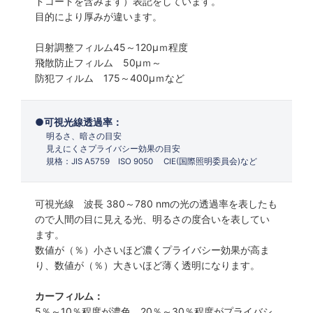
ドコートを含みます）表記をしています。
目的により厚みが違います。
日射調整フィルム45～120µｍ程度
飛散防止フィルム 50µｍ～
防犯フィルム 175～400µｍなど
可視光線透過率：
明るさ、暗さの目安
見えにくさプライバシー効果の目安
規格：JIS A5759 ISO 9050 CIE(国際照明委員会)など
可視光線 波長 380～780 nmの光の透過率を表したも
ので人間の目に見える光、明るさの度合いを表してい
ます。
数値が（％）小さいほど濃くプライバシー効果が高ま
り、数値が（％）大きいほど薄く透明になります。
カーフィルム：
5％～10％程度が濃色 20％～30％程度がプライバシ