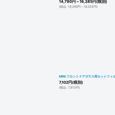
14,790
円
～16,385
円
(税別)
(
税込
:
16,269
円
～18,024
円
)
MINI フロントドアガラス用カットフィ
7,102
円
(税別)
(
税込
:
7,813
円
)