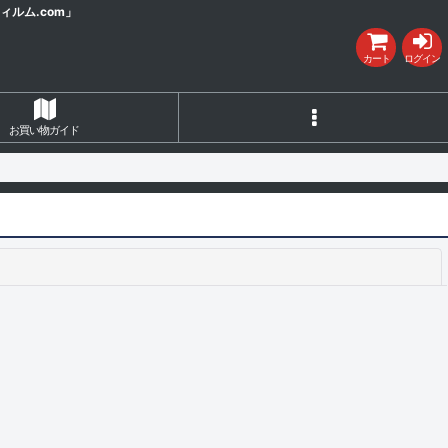
ルム.com」
カート
ログイン
お買い物ガイド
閉じる