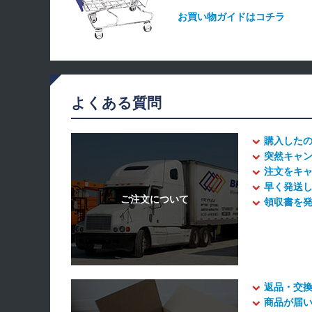
お買い物ガイドはコチラ
よくある質問
購入した
突然キャ
注文をキ
早く発送
領収書を
返品・交
商品が届