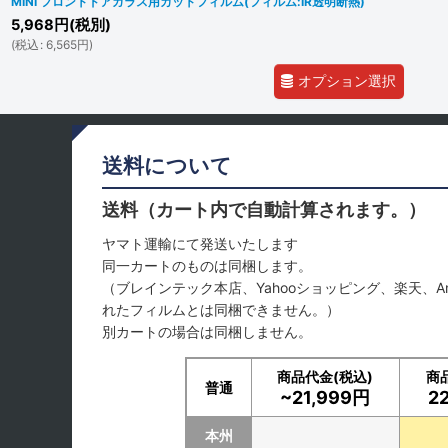
MINI フロントドアガラス用カットフィルム(フィルム:IR透明断熱)
5,968
円
(税別)
(
税込
:
6,565
円
)
オプション選択
送料について
送料（カート内で自動計算されます。）
ヤマト運輸にて発送いたします
同一カートのものは同梱します。
（ブレインテック本店、Yahooショッピング、楽天、A
れたフィルムとは同梱できません。）
別カートの場合は同梱しません。
商品代金(税込)
商
普通
~21,999円
2
本州