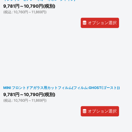
9,781
円
～10,790
円
(税別)
(
税込
:
10,760
円
～11,869
円
)
オプション選択
MINI フロントドアガラス用カットフィルム(フィルム:GHOST(ゴースト))
9,781
円
～10,790
円
(税別)
(
税込
:
10,760
円
～11,869
円
)
オプション選択