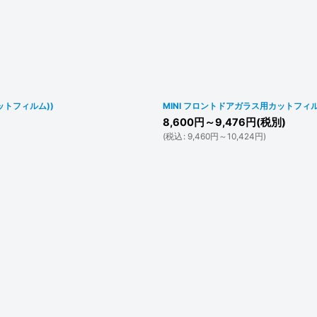
ットフィルム))
MINI フロントドアガラス用カットフィル
8,600
円
～9,476
円
(税別)
(
税込
:
9,460
円
～10,424
円
)