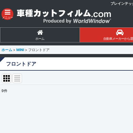
ブレインテッ
メニュー
ホーム
自動車メーカーから選
ホーム
>
MINI
>
フロントドア
フロントドア
9
件
表示数
:
並び順
: