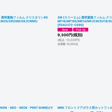
 透明遮熱フィルム クリスタリン90
3M (スリーエム) 透明遮熱フィルム クリスタ
/XM20/XR20M/XRJCWM))
MF16/MF16S/ME14/MFJCW/SV1
[
FDA2372-CS90
]
9,300
円
(税別)
(
税込
:
10,230
円
)
在庫数 10,000点
・NEO・NEOII・PR97 SHINE)(サ
MINI フロントドアガラス用カットフィルム