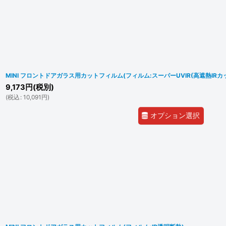
MINI フロントドアガラス用カットフィルム(フィルム:スーパーUVIR(高遮熱IRカ
9,173
円
(税別)
(
税込
:
10,091
円
)
オプション選択