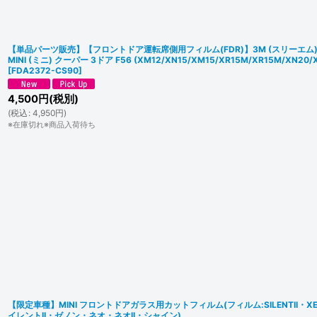
【単品パーツ販売】【フロントドア運転席側用フィルム(FDR)】3M (スリーエム)
MINI (ミニ) クーパー 3ドア F56 (XM12/XN15/XM15/XR15M/XR15M/XN20
[
FDA2372-CS90
]
4,500
円
(税別)
(
税込
:
4,950
円
)
※在庫切れ※商品入荷待ち
【限定車種】MINI フロントドアガラス用カットフィルム(フィルム:SILENTII・XENON
イレントII・ゼノン・ネオ・ネオII・シャイン)