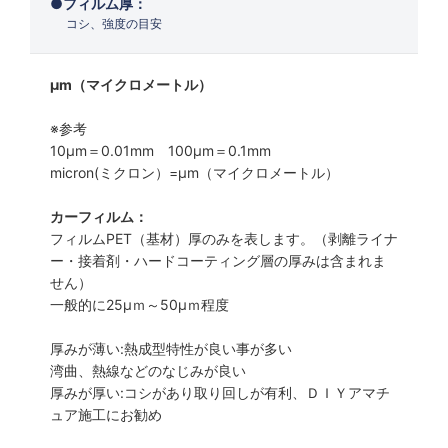
フィルム厚：
コシ、強度の目安
μm（マイクロメートル）
※参考
10μm＝0.01mm 100μm＝0.1mm
micron(ミクロン）=µm（マイクロメートル）
カーフィルム：
フィルムPET（基材）厚のみを表します。（剥離ライナ
ー・接着剤・ハードコーティング層の厚みは含まれま
せん）
一般的に25µｍ～50µｍ程度
厚みが薄い:熱成型特性が良い事が多い
湾曲、熱線などのなじみが良い
厚みが厚い:コシがあり取り回しが有利、ＤＩＹアマチ
ュア施工にお勧め