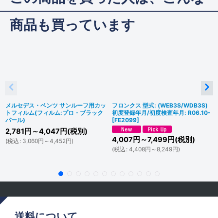
商品も買っています
メルセデス・ベンツ サンルーフ用カッ
フロンクス 型式: (WEB3S/WDB3S)
トフィルム(フィルム:プロ・ブラック
初度登録年月/初度検査年月: R06.10-
パール)
[
FE2099
]
2,781
円
～4,047
円
(税別)
4,007
円
～7,499
円
(税別)
(
税込
:
3,060
円
～4,452
円
)
(
税込
:
4,408
円
～8,249
円
)
送料について