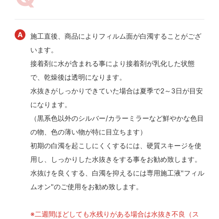
施工直後、商品によりフィルム面が白濁することがござ
います。
接着剤に水が含まれる事により接着剤が乳化した状態
で、乾燥後は透明になります。
水抜きがしっかりできていた場合は夏季で2～3日が目安
になります。
（黒系色以外のシルバー/カラーミラーなど鮮やかな色目
の物、色の薄い物が特に目立ちます）
初期の白濁を起こしにくくするには、硬質スキージを使
用し、しっかりした水抜きをする事をお勧め致します。
水抜けを良くする、白濁を抑えるには専用施工液"フィル
ムオン"のご使用をお勧め致します。
※二週間ほどしても水残りがある場合は水抜き不良（ス