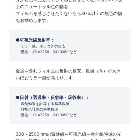
上のニュートラル色の物を
フィルムを感じさせたくないなら80％以上の無色の物
をお勧めします。
可視光線反射率：
ミラー感、ギラつきの目安
規格：JIS A5759 ISO 9050 など
金属を含むフィルムの反射の目安、数値（％）が大き
いほどミラー感が高まります。
日射（透過率・反射率・吸収率）：
遮熱効果を計算する基準数値
熱割れ計算の基準数値
規格：JIS A5759 ISO 9050 など
300～2500 nmの紫外線～可視光線～赤外線領域の光