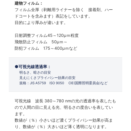
建物フィルム：
フィルム全厚（剥離用ライナーを除く 接着剤、ハー
ドコートを含みます）表記をしています。
目的により厚みが違います。
日射調整フィルム45～120µｍ程度
飛散防止フィルム 50µｍ～
防犯フィルム 175～400µｍなど
可視光線透過率：
明るさ、暗さの目安
見えにくさプライバシー効果の目安
規格：JIS A5759 ISO 9050 CIE(国際照明委員会)など
可視光線 波長 380～780 nmの光の透過率を表したも
ので人間の目に見える光、明るさの度合いを表してい
ます。
数値が（％）小さいほど濃くプライバシー効果が高ま
り、数値が（％）大きいほど薄く透明になります。