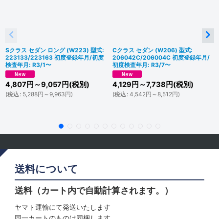
Sクラス セダン ロング (W223) 型式:
Cクラス セダン (W206) 型式:
223133/223163 初度登録年月/初度
206042C/206004C 初度登録年月/
検査年月: R3/1〜
初度検査年月: R3/7〜
4,807
円
～9,057
円
(税別)
4,129
円
～7,738
円
(税別)
(
税込
:
5,288
円
～9,963
円
)
(
税込
:
4,542
円
～8,512
円
)
送料について
送料（カート内で自動計算されます。）
ヤマト運輸にて発送いたします
同一カートのものは同梱します。