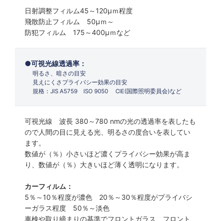
日射調整フィルム45～120µｍ程度
飛散防止フィルム 50µｍ～
防犯フィルム 175～400µｍなど
可視光線透過率：
明るさ、暗さの目安
見えにくさプライバシー効果の目安
規格：JIS A5759 ISO 9050 CIE(国際照明委員会)など
可視光線 波長 380～780 nmの光の透過率を表したも
ので人間の目に見える光、明るさの度合いを表してい
ます。
数値が（％）小さいほど濃くプライバシー効果が高ま
り、数値が（％）大きいほど薄く透明になります。
カーフィルム：
5％～10％程度が濃色 20％～30％程度がプライバシ
ーガラス程度 50％～淡色
車検や取り締まりの基準でフロントガラス、フロント