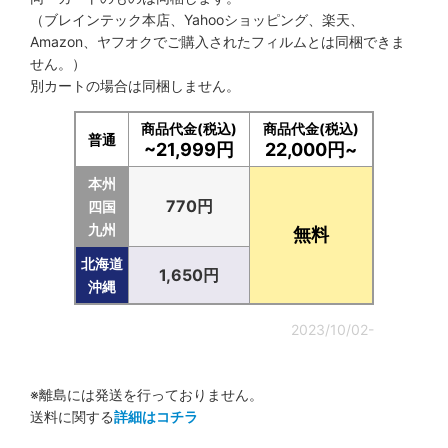
（ブレインテック本店、Yahooショッピング、楽天、
Amazon、ヤフオクでご購入されたフィルムとは同梱できま
せん。）
別カートの場合は同梱しません。
商品代金(税込)
商品代金(税込)
普通
~21,999円
22,000円~
本州
770円
四国
九州
無料
北海道
1,650円
沖縄
2023/10/02-
※離島には発送を行っておりません。
送料に関する
詳細はコチラ