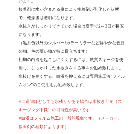
います。
接着剤に水が含まれる事により接着剤が乳化した状態
で、乾燥後は透明になります。
水抜きがしっかりできていた場合は夏季で2～3日が目安
になります。
（黒系色以外のシルバー/カラーミラーなど鮮やかな色目
の物、色の薄い物が特に目立ちます）
初期の白濁を起こしにくくするには、硬質スキージを使
用し、しっかりした水抜きをする事をお勧め致します。
水抜けを良くする、白濁を抑えるには専用施工液"フィル
ムオン"のご使用をお勧め致します。
※二週間ほどしても水残りがある場合は水抜き不良（ス
キージング不良）の可能性が高いです
※白濁はフィルム施工の一般的現象です。（メーカー、
接着剤の種類によります）