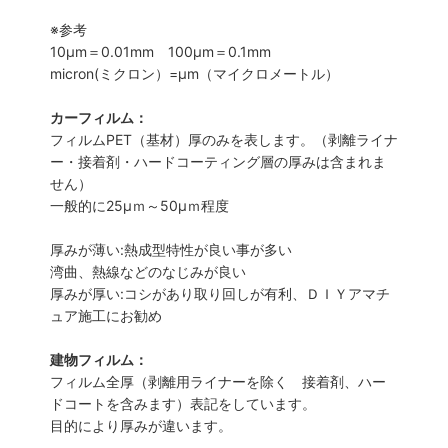
※参考
10μm＝0.01mm 100μm＝0.1mm
micron(ミクロン）=µm（マイクロメートル）
カーフィルム：
フィルムPET（基材）厚のみを表します。（剥離ライナ
ー・接着剤・ハードコーティング層の厚みは含まれま
せん）
一般的に25µｍ～50µｍ程度
厚みが薄い:熱成型特性が良い事が多い
湾曲、熱線などのなじみが良い
厚みが厚い:コシがあり取り回しが有利、ＤＩＹアマチ
ュア施工にお勧め
建物フィルム：
フィルム全厚（剥離用ライナーを除く 接着剤、ハー
ドコートを含みます）表記をしています。
目的により厚みが違います。