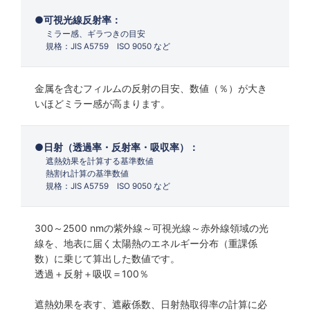
可視光線反射率：
ミラー感、ギラつきの目安
規格：JIS A5759 ISO 9050 など
金属を含むフィルムの反射の目安、数値（％）が大き
いほどミラー感が高まります。
日射（透過率・反射率・吸収率）：
遮熱効果を計算する基準数値
熱割れ計算の基準数値
規格：JIS A5759 ISO 9050 など
300～2500 nmの紫外線～可視光線～赤外線領域の光
線を、地表に届く太陽熱のエネルギー分布（重課係
数）に乗じて算出した数値です。
透過＋反射＋吸収＝100％
遮熱効果を表す、遮蔽係数、日射熱取得率の計算に必