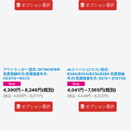
オプション選択
オプション選択
アウトランダー 型式: GF7W/GF8W
ekスペース (クロス) 型式:
初度登録年月/初度検査年月:
B34A/B35A/B37A/B38A 初度登録
H24/10〜R2/12
年月/初度検査年月: R2/3〜
[
FI2110
]
4,390
円
～8,246
円
(税別)
4,041
円
～7,565
円
(税別)
(
税込
:
4,829
円
～9,071
円
)
(
税込
:
4,446
円
～8,322
円
)
オプション選択
オプション選択