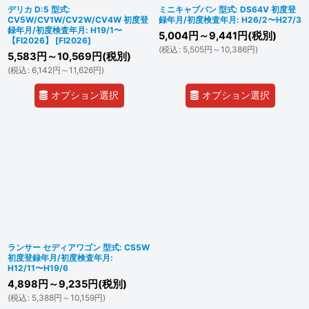
デリカ D:5 型式:
ミニキャブバン 型式: DS64V 初度登
CV5W/CV1W/CV2W/CV4W 初度登
録年月/初度検査年月: H26/2〜H27/3
録年月/初度検査年月: H19/1〜
5,004
円
～9,441
円
(税別)
【FI2026】
[
FI2026
]
(
税込
:
5,505
円
～10,386
円
)
5,583
円
～10,569
円
(税別)
(
税込
:
6,142
円
～11,626
円
)
オプション選択
オプション選択
ランサー セディアワゴン 型式: CS5W
初度登録年月/初度検査年月:
H12/11〜H19/6
4,898
円
～9,235
円
(税別)
(
税込
:
5,388
円
～10,159
円
)