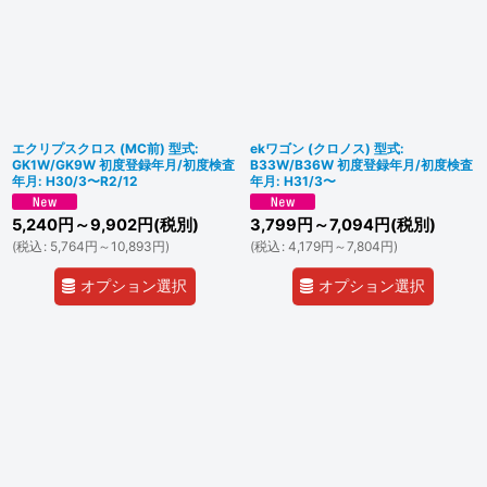
エクリプスクロス (MC前) 型式:
ekワゴン (クロノス) 型式:
GK1W/GK9W 初度登録年月/初度検査
B33W/B36W 初度登録年月/初度検査
年月: H30/3〜R2/12
年月: H31/3〜
5,240
円
～9,902
円
(税別)
3,799
円
～7,094
円
(税別)
(
税込
:
5,764
円
～10,893
円
)
(
税込
:
4,179
円
～7,804
円
)
オプション選択
オプション選択