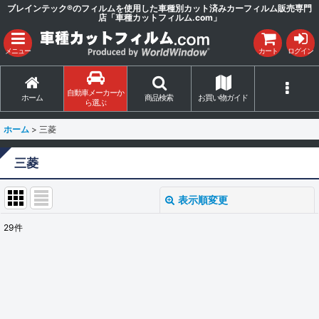
ブレインテック®のフィルムを使用した車種別カット済みカーフィルム販売専門
店「車種カットフィルム.com」
メニュー
カート
ログイン
自動車メーカーか
ホーム
商品検索
お買い物ガイド
ら選ぶ
ホーム
>
三菱
三菱
表示順変更
閉じる
29
件
サブカテゴリ
:
表示数
: