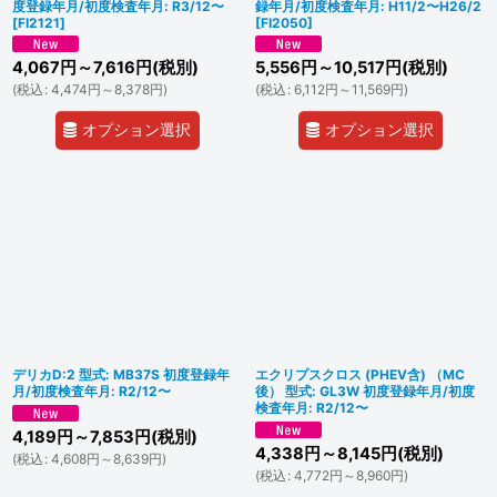
度登録年月/初度検査年月: R3/12〜
録年月/初度検査年月: H11/2〜H26/2
[
FI2121
]
[
FI2050
]
4,067
円
～7,616
円
(税別)
5,556
円
～10,517
円
(税別)
(
税込
:
4,474
円
～8,378
円
)
(
税込
:
6,112
円
～11,569
円
)
オプション選択
オプション選択
デリカD:2 型式: MB37S 初度登録年
エクリプスクロス (PHEV含) （MC
月/初度検査年月: R2/12〜
後） 型式: GL3W 初度登録年月/初度
検査年月: R2/12〜
4,189
円
～7,853
円
(税別)
4,338
円
～8,145
円
(税別)
(
税込
:
4,608
円
～8,639
円
)
(
税込
:
4,772
円
～8,960
円
)