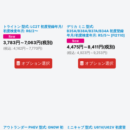
トライトン 型式: LC2T 初度登録年月/
デリカ ミニ 型式:
初度検査年月: R6/2〜
B35A/B38A/B37A/B34A 初度登録
年月/初度検査年月: R5/5〜
[
FI2110
]
3,783
円
～7,063
円
(税別)
4,475
円
～8,411
円
(税別)
(
税込
:
4,162
円
～7,770
円
)
(
税込
:
4,923
円
～9,253
円
)
オプション選択
オプション選択
アウトランダー PHEV 型式: GN0W 初
ミニキャブ 型式: U61V/U62V 初度登