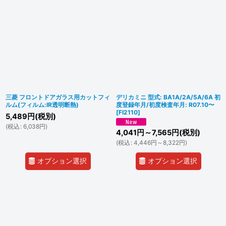
三菱 フロントドアガラス用カットフィ
デリカミニ 型式: BA1A/2A/5A/6A 初
ルム(フィルム:IR透明断熱)
度登録年月/初度検査年月: R07.10〜
[
FI2110
]
5,489
円
(税別)
(
税込
:
6,038
円
)
4,041
円
～7,565
円
(税別)
(
税込
:
4,446
円
～8,322
円
)
オプション選択
オプション選択