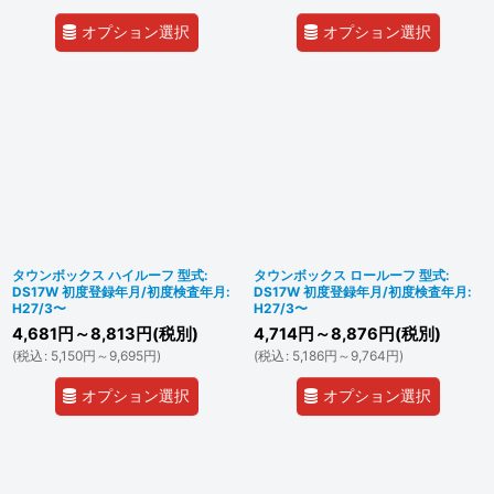
オプション選択
オプション選択
タウンボックス ハイルーフ 型式:
タウンボックス ロールーフ 型式:
DS17W 初度登録年月/初度検査年月:
DS17W 初度登録年月/初度検査年月:
H27/3〜
H27/3〜
4,681
円
～8,813
円
(税別)
4,714
円
～8,876
円
(税別)
(
税込
:
5,150
円
～9,695
円
)
(
税込
:
5,186
円
～9,764
円
)
オプション選択
オプション選択