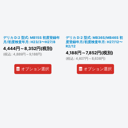
デリカ D:2 型式: MB15S 初度登録年
デリカ D:2 型式: MB36S/MB46S 初
月/初度検査年月: H23/3〜H27/8
度登録年月/初度検査年月: H27/12〜
R2/12
4,444
円
～8,352
円
(税別)
4,188
円
～7,852
円
(税別)
(
税込
:
4,889
円
～9,188
円
)
(
税込
:
4,607
円
～8,638
円
)
オプション選択
オプション選択