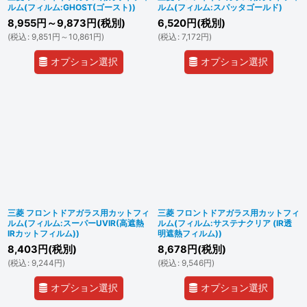
ルム(フィルム:GHOST(ゴースト))
ルム(フィルム:スパッタゴールド)
8,955
円
～9,873
円
(税別)
6,520
円
(税別)
(
税込
:
9,851
円
～10,861
円
)
(
税込
:
7,172
円
)
オプション選択
オプション選択
三菱 フロントドアガラス用カットフィ
三菱 フロントドアガラス用カットフィ
ルム(フィルム:スーパーUVIR(高遮熱
ルム(フィルム:サステナクリア (IR透
IRカットフィルム))
明遮熱フィルム))
8,403
円
(税別)
8,678
円
(税別)
(
税込
:
9,244
円
)
(
税込
:
9,546
円
)
オプション選択
オプション選択