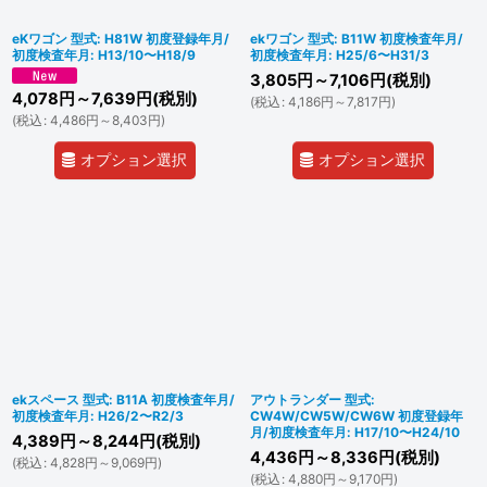
eKワゴン 型式: H81W 初度登録年月/
ekワゴン 型式: B11W 初度検査年月/
初度検査年月: H13/10〜H18/9
初度検査年月: H25/6〜H31/3
3,805
円
～7,106
円
(税別)
4,078
円
～7,639
円
(税別)
(
税込
:
4,186
円
～7,817
円
)
(
税込
:
4,486
円
～8,403
円
)
オプション選択
オプション選択
ekスペース 型式: B11A 初度検査年月/
アウトランダー 型式:
初度検査年月: H26/2〜R2/3
CW4W/CW5W/CW6W 初度登録年
月/初度検査年月: H17/10〜H24/10
4,389
円
～8,244
円
(税別)
4,436
円
～8,336
円
(税別)
(
税込
:
4,828
円
～9,069
円
)
(
税込
:
4,880
円
～9,170
円
)