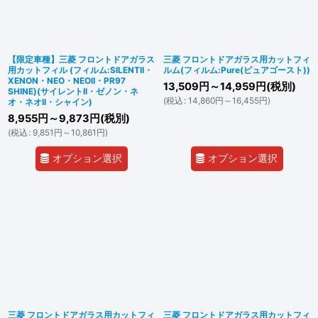
並び順
:
絞り込む
【限定車種】三菱 フロントドアガラス
三菱 フロントドアガラス用カットフィ
用カットフィル (フィルム:SILENTII・
ルム(フィルム:Pure(ピュアゴースト))
XENON・NEO・NEOII・PR97
13,509
円
～14,959
円
(税別)
SHINE)(サイレントII・ゼノン・ネ
(
税込
:
14,860
円
～16,455
円
)
オ・ネオII・シャイン)
8,955
円
～9,873
円
(税別)
(
税込
:
9,851
円
～10,861
円
)
オプション選択
オプション選択
三菱 フロントドアガラス用カットフィ
三菱 フロントドアガラス用カットフィ