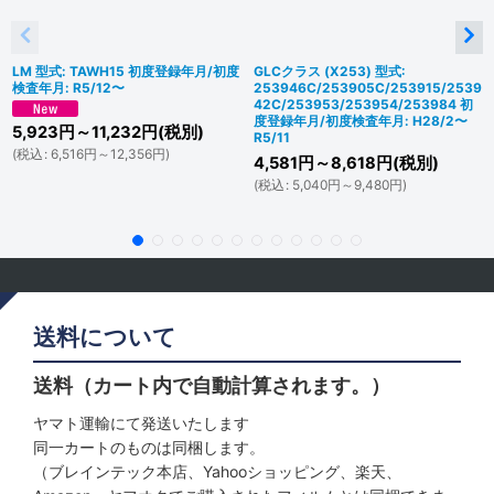
LM 型式: TAWH15 初度登録年月/初度
GLCクラス (X253) 型式:
検査年月: R5/12〜
253946C/253905C/253915/2539
42C/253953/253954/253984 初
度登録年月/初度検査年月: H28/2〜
5,923
円
～11,232
円
(税別)
R5/11
(
税込
:
6,516
円
～12,356
円
)
4,581
円
～8,618
円
(税別)
(
税込
:
5,040
円
～9,480
円
)
送料について
送料（カート内で自動計算されます。）
ヤマト運輸にて発送いたします
同一カートのものは同梱します。
（ブレインテック本店、Yahooショッピング、楽天、