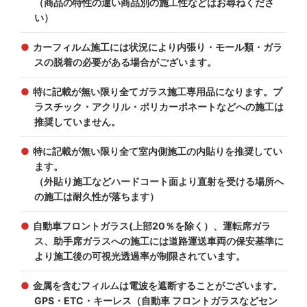
（商品の特性の違い商品別の施工性などはお尋ねくださ
い）
カーフィルム施工には状況により内張り・モール類・ガラ
スの脱着の必要がある場合がございます。
特に記載が無い限り全てガラス施工専用品になります。プ
ラスチック・アクリル・ポリカーポネートなどへの施工は
推奨していません。
特に記載が無い限り全て室内側施工の内貼りを推奨してい
ます。
（外貼り施工などハードコート面より直射を受ける場所へ
の施工は耐久性が落ちます）
自動車フロントガラス(上部20％を除く）、運転席ガラ
ス、助手席ガラスへの施工には道路運送車両の保安基準に
より施工後の可視光透過率が制限されています。
金属を含むフィルムは電波を遮断することがございます。
GPS・ETC・キーレス（自動車 フロントガラスなどセン