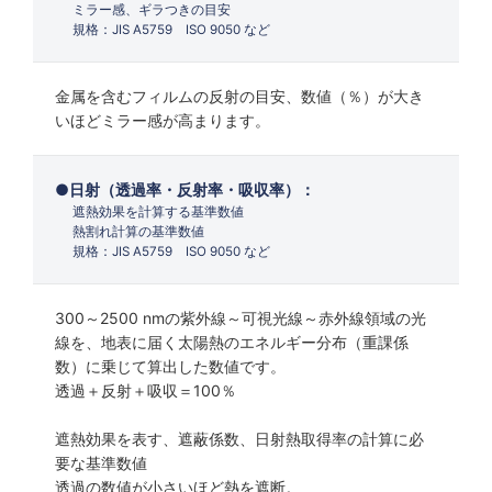
ミラー感、ギラつきの目安
規格：JIS A5759 ISO 9050 など
金属を含むフィルムの反射の目安、数値（％）が大き
いほどミラー感が高まります。
日射（透過率・反射率・吸収率）：
遮熱効果を計算する基準数値
熱割れ計算の基準数値
規格：JIS A5759 ISO 9050 など
300～2500 nmの紫外線～可視光線～赤外線領域の光
線を、地表に届く太陽熱のエネルギー分布（重課係
数）に乗じて算出した数値です。
透過＋反射＋吸収＝100％
遮熱効果を表す、遮蔽係数、日射熱取得率の計算に必
要な基準数値
透過の数値が小さいほど熱を遮断。