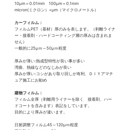
10μm＝0.01mm 100μm＝0.1mm
micron(ミクロン）=µm（マイクロメートル）
カーフィルム：
フィルムPET（基材）厚のみを表します。（剥離ライナ
ー・接着剤・ハードコーティング層の厚みは含まれま
せん）
一般的に25µｍ～50µｍ程度
厚みが薄い:熱成型特性が良い事が多い
湾曲、熱線などのなじみが良い
厚みが厚い:コシがあり取り回しが有利、ＤＩＹアマチ
ュア施工にお勧め
建物フィルム：
フィルム全厚（剥離用ライナーを除く 接着剤、ハー
ドコートを含みます）表記をしています。
目的により厚みが違います。
日射調整フィルム45～120µｍ程度