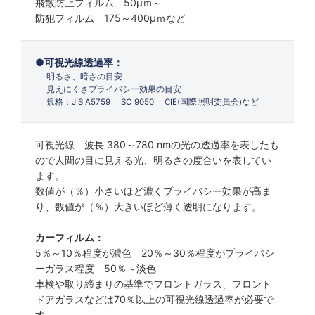
飛散防止フィルム 50µｍ～
防犯フィルム 175～400µｍなど
可視光線透過率：
明るさ、暗さの目安
見えにくさプライバシー効果の目安
規格：JIS A5759 ISO 9050 CIE(国際照明委員会)など
可視光線 波長 380～780 nmの光の透過率を表したも
ので人間の目に見える光、明るさの度合いを表してい
ます。
数値が（％）小さいほど濃くプライバシー効果が高ま
り、数値が（％）大きいほど薄く透明になります。
カーフィルム：
5％～10％程度が濃色 20％～30％程度がプライバシ
ーガラス程度 50％～淡色
車検や取り締まりの基準でフロントガラス、フロント
ドアガラスなどは70％以上の可視光線透過率が必要で
す。