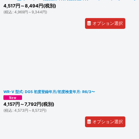
4,517
円
～8,494
円
(税別)
(
税込
:
4,969
円
～9,344
円
)
オプション選択
WR-V 型式: DG5 初度登録年月/初度検査年月: R6/3〜
4,157
円
～7,792
円
(税別)
(
税込
:
4,573
円
～8,572
円
)
オプション選択