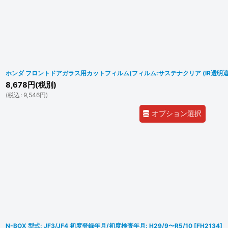
ホンダ フロントドアガラス用カットフィルム(フィルム:サステナクリア (IR透明遮
8,678
円
(税別)
(
税込
:
9,546
円
)
オプション選択
N-BOX 型式: JF3/JF4 初度登録年月/初度検査年月: H29/9〜R5/10
[
FH2134
]