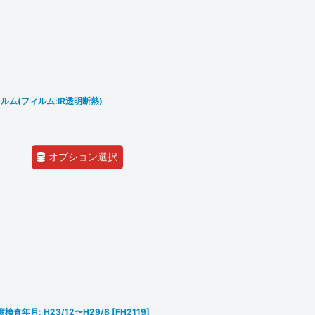
ム(フィルム:IR透明断熱)
オプション選択
度検査年月: H23/12〜H29/8
[
FH2119
]