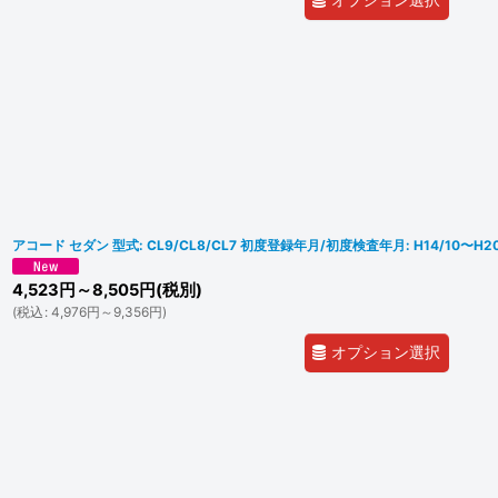
アコード セダン 型式: CL9/CL8/CL7 初度登録年月/初度検査年月: H14/10〜H20
4,523
円
～8,505
円
(税別)
(
税込
:
4,976
円
～9,356
円
)
オプション選択