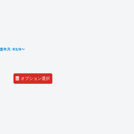
査年月: R3/9〜
オプション選択