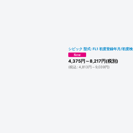
シビック 型式: FL1 初度登録年月/初度検
4,375
円
～8,217
円
(税別)
(
税込
:
4,813
円
～9,039
円
)