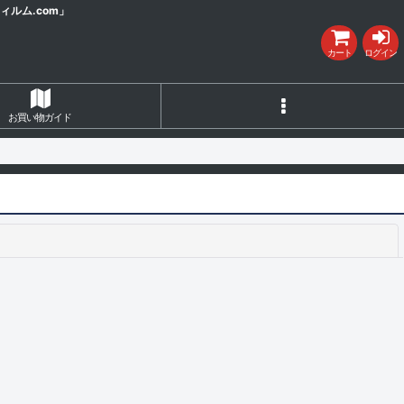
ルム.com」
カート
ログイン
お買い物ガイド
閉じる