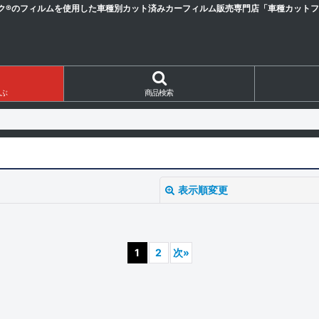
ク®のフィルムを使用した車種別カット済みカーフィルム販売専門店「車種カットフィ
ぶ
商品検索
表示順変更
1
2
次
»