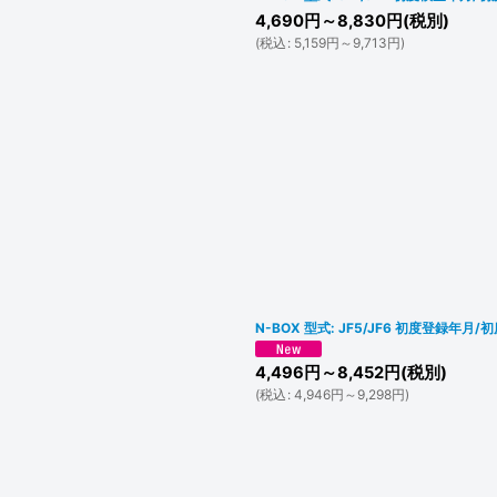
4,690
円
～8,830
円
(税別)
(
税込
:
5,159
円
～9,713
円
)
N-BOX 型式: JF5/JF6 初度登録年月/初
4,496
円
～8,452
円
(税別)
(
税込
:
4,946
円
～9,298
円
)