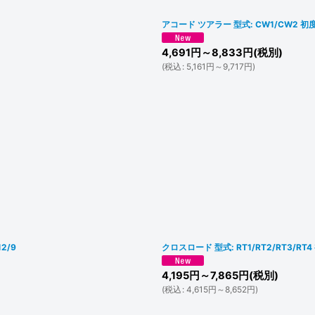
アコード ツアラー 型式: CW1/CW2 初
4,691
円
～8,833
円
(税別)
(
税込
:
5,161
円
～9,717
円
)
2/9
クロスロード 型式: RT1/RT2/RT3/RT
4,195
円
～7,865
円
(税別)
(
税込
:
4,615
円
～8,652
円
)