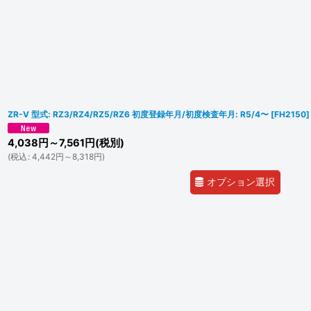
ZR-V 型式: RZ3/RZ4/RZ5/RZ6 初度登録年月/初度検査年月: R5/4〜
[
FH2150
]
4,038
円
～7,561
円
(税別)
(
税込
:
4,442
円
～8,318
円
)
オプション選択