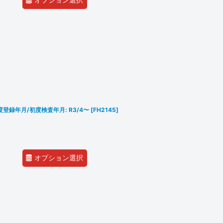
 初度登録年月/初度検査年月: R3/4〜
[
FH2145
]
オプション選択