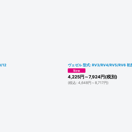
/12
ヴェゼル 型式: RV3/RV4/RV5/RV6
4,225
円
～7,924
円
(税別)
(
税込
:
4,648
円
～8,717
円
)