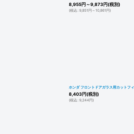
8,955
円
～9,873
円
(税別)
(
税込
:
9,851
円
～10,861
円
)
ホンダ フロントドアガラス用カットフィル
8,403
円
(税別)
(
税込
:
9,244
円
)