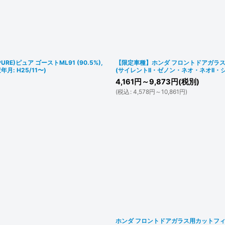
絞り込む
)ピュア ゴーストML91 (90.5%),
【限定車種】ホンダ フロントドアガラス用カット
月: H25/11〜)
(サイレントII・ゼノン・ネオ・ネオII・
4,161
円
～9,873
円
(税別)
(
税込
:
4,578
円
～10,861
円
)
ホンダ フロントドアガラス用カットフィル