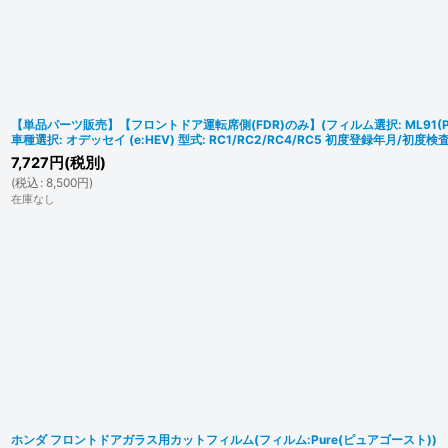
【単品パーツ販売】【フロントドア運転席側(FDR)のみ】(フィルム選択: ML91(PURE
車種選択: オデッセイ (e:HEV) 型式: RC1/RC2/RC4/RC5 初度登録年月/初度検査年
7,727
円
(税別)
(
税込
:
8,500
円
)
在庫なし
ホンダ フロントドアガラス用カットフィルム(フィルム:Pure(ピュアゴースト))