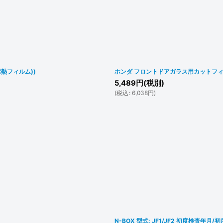
熱フィルム))
ホンダ フロントドアガラス用カットフィル
5,489
円
(税別)
(
税込
:
6,038
円
)
N-BOX 型式: JF1/JF2 初度検査年月/初