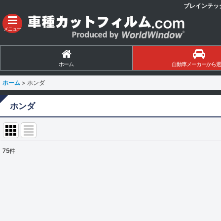
ブレインテッ
メニュー
ホーム
自動車メーカーから選
ホーム
>
ホンダ
ホンダ
75
件
サブカテゴリ
:
表示数
:
並び順
: