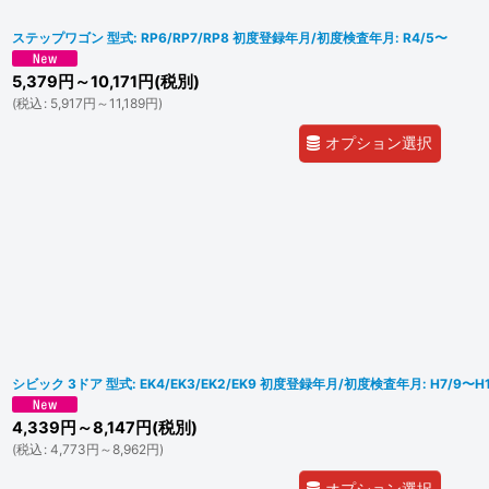
ステップワゴン 型式: RP6/RP7/RP8 初度登録年月/初度検査年月: R4/5〜
5,379
円
～10,171
円
(税別)
(
税込
:
5,917
円
～11,189
円
)
オプション選択
シビック 3ドア 型式: EK4/EK3/EK2/EK9 初度登録年月/初度検査年月: H7/9〜H1
4,339
円
～8,147
円
(税別)
(
税込
:
4,773
円
～8,962
円
)
オプション選択