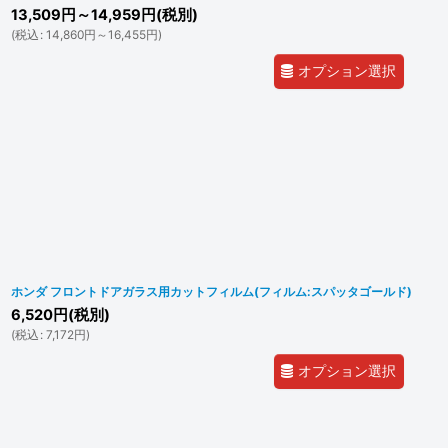
13,509
円
～14,959
円
(税別)
(
税込
:
14,860
円
～16,455
円
)
オプション選択
ホンダ フロントドアガラス用カットフィルム(フィルム:スパッタゴールド)
6,520
円
(税別)
(
税込
:
7,172
円
)
オプション選択