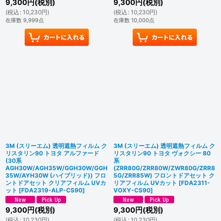
9,300
円
(税別)
9,300
円
(税別)
(
税込
:
10,230
円
)
(
税込
:
10,230
円
)
在庫数 9,999点
在庫数 10,000点
3M (スリーエム) 透明遮熱フィルム ク
3M (スリーエム) 透明遮熱フィルム ク
リスタリン90 トヨタ アルファード
リスタリン90 トヨタ ヴォクシー 80
(30系
系
AGH30W/AGH35W/GGH30W/GGH
(ZRR80G/ZRR80W/ZWR80G/ZRR8
35W/AYH30W (ハイブリッド)) フロ
5G/ZRR85W) フロントドアセット ク
ントドアセット クリアフィルム UVカ
リアフィルム UVカット
[
FDA2311-
ット
[
FDA2319-ALP-CS90
]
VOXY-CS90
]
9,300
円
(税別)
9,300
円
(税別)
(
税込
:
10,230
円
)
(
税込
:
10,230
円
)