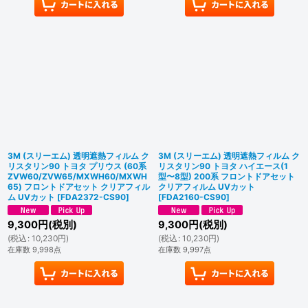
3M (スリーエム) 透明遮熱フィルム ク
3M (スリーエム) 透明遮熱フィルム ク
リスタリン90 トヨタ プリウス (60系
リスタリン90 トヨタ ハイエース(1
ZVW60/ZVW65/MXWH60/MXWH
型〜8型) 200系 フロントドアセット
65) フロントドアセット クリアフィル
クリアフィルム UVカット
ム UVカット
[
FDA2372-CS90
]
[
FDA2160-CS90
]
9,300
円
(税別)
9,300
円
(税別)
(
税込
:
10,230
円
)
(
税込
:
10,230
円
)
在庫数 9,998点
在庫数 9,997点