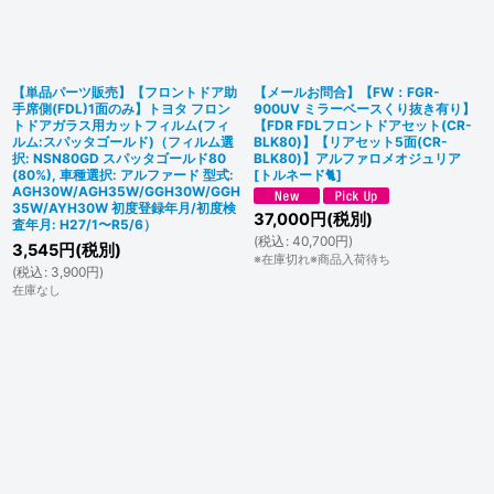
【単品パーツ販売】【フロントドア助
【メールお問合】【FW：FGR-
手席側(FDL)1面のみ】トヨタ フロン
900UV ミラーベースくり抜き有り】
トドアガラス用カットフィルム(フィ
【FDR FDLフロントドアセット(CR-
ルム:スパッタゴールド)（フィルム選
BLK80)】【リアセット5面(CR-
択: NSN80GD スパッタゴールド80
BLK80)】アルファロメオジュリア
(80%), 車種選択: アルファード 型式:
[
トルネード🐈
]
AGH30W/AGH35W/GGH30W/GGH
35W/AYH30W 初度登録年月/初度検
37,000
円
(税別)
査年月: H27/1〜R5/6）
(
税込
:
40,700
円
)
3,545
円
(税別)
※在庫切れ※商品入荷待ち
(
税込
:
3,900
円
)
在庫なし