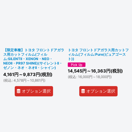
【限定車種】トヨタ フロントドアガラ
トヨタ フロントドアガラス用カットフ
ス用カットフィルム(フィル
ィルム(フィルム:Pure(ピュアゴース
ム:SILENTII・XENON・NEO・
ト))
NEOII・PR97 SHINE)(サイレントII・
ゼノン・ネオ・ネオII・シャイン)
14,545
円
～16,363
円
(税別)
4,161
円
～9,873
円
(税別)
(
税込
:
16,000
円
～18,000
円
)
(
税込
:
4,578
円
～10,861
円
)
オプション選択
オプション選択