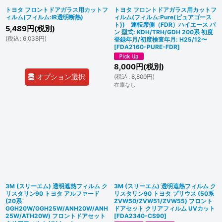
トヨタ フロントドアガラス用カットフ
トヨタ フロントドアガラス用カットフ
ィルム(フィルム:IR透明断熱)
ィルム(フィルム:Pure(ピュアゴース
ト)) 運転席側（FDR）ハイエース バ
5,489
円
(税別)
ン 型式: KDH/TRH/GDH 200系 初度
(
税込
:
6,038
円
)
登録年月/初度検査年月: H25/12〜
[
FDA2160-PURE-FDR
]
8,000
円
(税別)
オプション選択
(
税込
:
8,800
円
)
在庫なし
3M (スリーエム) 透明遮熱フィルム ク
3M (スリーエム) 透明遮熱フィルム ク
リスタリン90 トヨタ アルファード
リスタリン90 トヨタ プリウス (50系
(20系
ZVW50/ZVW51/ZVW55) フロント
GGH20W/GGH25W/ANH20W/ANH
ドアセット クリアフィルム UVカット
25W/ATH20W) フロントドアセット
[
FDA2340-CS90
]