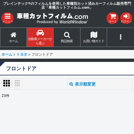
ブレインテック®のフィルムを使用した車種別カット済みカーフィルム販売専門
店「車種カットフィルム.com」
メニュー
カート
ログイン
自動車メーカーか
ホーム
商品検索
お買い物ガイド
ら選ぶ
ホーム
>
トヨタ
>
フロントドア
フロントドア
表示順変更
閉じる
23
件
表示数
:
並び順
:
絞り込む