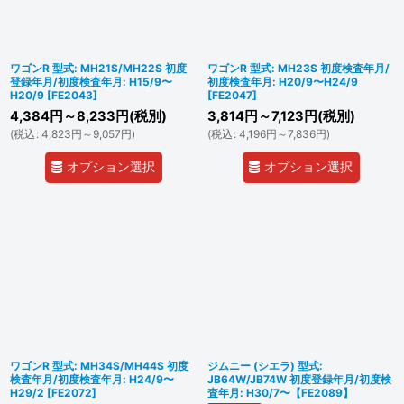
ワゴンR 型式: MH21S/MH22S 初度
ワゴンR 型式: MH23S 初度検査年月/
登録年月/初度検査年月: H15/9〜
初度検査年月: H20/9〜H24/9
H20/9
[
FE2043
]
[
FE2047
]
4,384
円
～8,233
円
(税別)
3,814
円
～7,123
円
(税別)
(
税込
:
4,823
円
～9,057
円
)
(
税込
:
4,196
円
～7,836
円
)
オプション選択
オプション選択
ワゴンR 型式: MH34S/MH44S 初度
ジムニー (シエラ) 型式:
検査年月/初度検査年月: H24/9〜
JB64W/JB74W 初度登録年月/初度検
H29/2
[
FE2072
]
査年月: H30/7〜【FE2089】