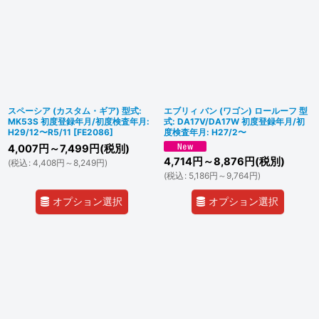
スペーシア (カスタム・ギア) 型式:
エブリィ バン (ワゴン) ロールーフ 型
MK53S 初度登録年月/初度検査年月:
式: DA17V/DA17W 初度登録年月/初
H29/12〜R5/11
[
FE2086
]
度検査年月: H27/2〜
4,007
円
～7,499
円
(税別)
4,714
円
～8,876
円
(税別)
(
税込
:
4,408
円
～8,249
円
)
(
税込
:
5,186
円
～9,764
円
)
オプション選択
オプション選択