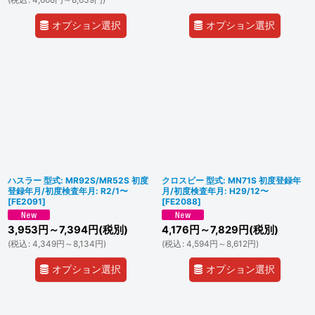
オプション選択
オプション選択
ハスラー 型式: MR92S/MR52S 初度
クロスビー 型式: MN71S 初度登録年
登録年月/初度検査年月: R2/1〜
月/初度検査年月: H29/12〜
[
FE2091
]
[
FE2088
]
3,953
円
～7,394
円
(税別)
4,176
円
～7,829
円
(税別)
(
税込
:
4,349
円
～8,134
円
)
(
税込
:
4,594
円
～8,612
円
)
オプション選択
オプション選択