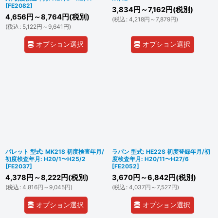
[
FE2082
]
3,834
円
～7,162
円
(税別)
4,656
円
～8,764
円
(税別)
(
税込
:
4,218
円
～7,879
円
)
(
税込
:
5,122
円
～9,641
円
)
オプション選択
オプション選択
パレット 型式: MK21S 初度検査年月/
ラパン 型式: HE22S 初度登録年月/初
初度検査年月: H20/1〜H25/2
度検査年月: H20/11〜H27/6
[
FE2037
]
[
FE2052
]
4,378
円
～8,222
円
(税別)
3,670
円
～6,842
円
(税別)
(
税込
:
4,816
円
～9,045
円
)
(
税込
:
4,037
円
～7,527
円
)
オプション選択
オプション選択