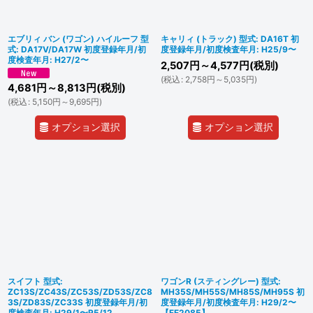
エブリィ バン (ワゴン) ハイルーフ 型
キャリィ (トラック) 型式: DA16T 初
式: DA17V/DA17W 初度登録年月/初
度登録年月/初度検査年月: H25/9〜
度検査年月: H27/2〜
2,507
円
～4,577
円
(税別)
(
税込
:
2,758
円
～5,035
円
)
4,681
円
～8,813
円
(税別)
(
税込
:
5,150
円
～9,695
円
)
オプション選択
オプション選択
スイフト 型式:
ワゴンR (スティングレー) 型式:
ZC13S/ZC43S/ZC53S/ZD53S/ZC8
MH35S/MH55S/MH85S/MH95S 初
3S/ZD83S/ZC33S 初度登録年月/初
度登録年月/初度検査年月: H29/2〜
度検査年月: H29/1〜R5/12
【FE2085】