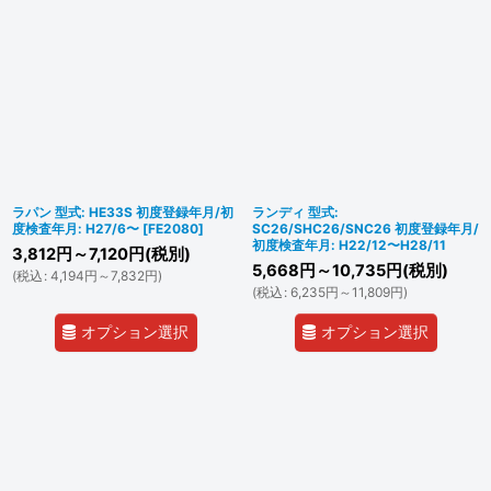
ラパン 型式: HE33S 初度登録年月/初
ランディ 型式:
度検査年月: H27/6〜
[
FE2080
]
SC26/SHC26/SNC26 初度登録年月/
初度検査年月: H22/12〜H28/11
3,812
円
～7,120
円
(税別)
5,668
円
～10,735
円
(税別)
(
税込
:
4,194
円
～7,832
円
)
(
税込
:
6,235
円
～11,809
円
)
オプション選択
オプション選択