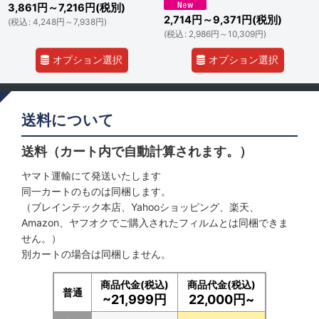
3,861
円
～7,216
円
(税別)
2,714
円
～9,371
円
(税別)
(
税込
:
4,248
円
～7,938
円
)
(
税込
:
2,986
円
～10,309
円
)
オプション選択
オプション選択
送料について
送料（カート内で自動計算されます。）
ヤマト運輸にて発送いたします
同一カートのものは同梱します。
（ブレインテック本店、Yahooショッピング、楽天、
Amazon、ヤフオクでご購入されたフィルムとは同梱できま
せん。）
別カートの場合は同梱しません。
商品代金(税込)
商品代金(税込)
普通
~21,999円
22,000円~