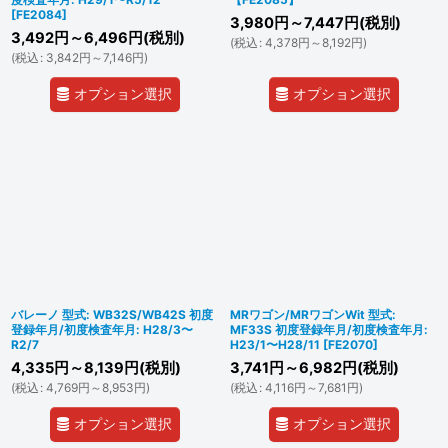
[
FE2084
]
3,980
円
～7,447
円
(税別)
3,492
円
～6,496
円
(税別)
(
税込
:
4,378
円
～8,192
円
)
(
税込
:
3,842
円
～7,146
円
)
オプション選択
オプション選択
バレーノ 型式: WB32S/WB42S 初度
MRワゴン/MRワゴンWit 型式:
登録年月/初度検査年月: H28/3〜
MF33S 初度登録年月/初度検査年月:
R2/7
H23/1〜H28/11
[
FE2070
]
4,335
円
～8,139
円
(税別)
3,741
円
～6,982
円
(税別)
(
税込
:
4,769
円
～8,953
円
)
(
税込
:
4,116
円
～7,681
円
)
オプション選択
オプション選択