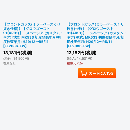
【フロントガラス(ミラーベースくり
【フロントガラス(ミラーベースくり
抜き仕様)】【グロウゴースト
抜き仕様)】【グロウゴースト
91(AR91)】 スペーシア (カスタム・
91(AR91)】 スペーシア (カスタム・
ギア) 型式: MK53S 初度登録年月/初
ギア) 型式: MK53S 初度登録年月/初
度検査年月: H29/12〜R5/11
度検査年月: H29/12〜R5/11
[
FE2086-FW
]
[
FE2086-FW
]
13,181
円
(税別)
13,182
円
(税別)
(
税込
:
14,500
円
)
(
税込
:
14,501
円
)
在庫なし
在庫わずか