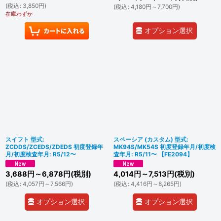
(
税込
:
3,850
円
)
(
税込
:
4,180
円
～7,700
円
)
在庫わずか
オプション選択
スイフト 型式:
スペーシア (カスタム) 型式:
ZCDDS/ZCEDS/ZDEDS 初度登録年
MK94S/MK54S 初度登録年月/初度検
月/初度検査年月: R5/12〜
査年月: R5/11〜 【FE2094】
3,688
円
～6,878
円
(税別)
4,014
円
～7,513
円
(税別)
(
税込
:
4,057
円
～7,566
円
)
(
税込
:
4,416
円
～8,265
円
)
オプション選択
オプション選択