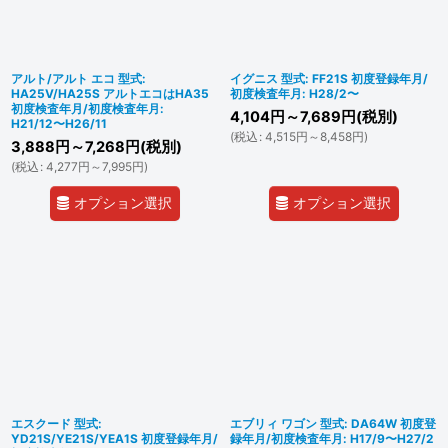
アルト/アルト エコ 型式:
イグニス 型式: FF21S 初度登録年月/
HA25V/HA25S アルトエコはHA35
初度検査年月: H28/2〜
初度検査年月/初度検査年月:
4,104
円
～7,689
円
(税別)
H21/12〜H26/11
(
税込
:
4,515
円
～8,458
円
)
3,888
円
～7,268
円
(税別)
(
税込
:
4,277
円
～7,995
円
)
オプション選択
オプション選択
エスクード 型式:
エブリィ ワゴン 型式: DA64W 初度登
YD21S/YE21S/YEA1S 初度登録年月/
録年月/初度検査年月: H17/9〜H27/2