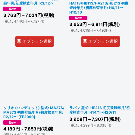
録年月/初度検査年月: R3/12〜
HA11S/HB11S/HA21S/HB21S 初度
登録年月/初度検査年月: H6/11〜
H10/10
3,763
円
～7,024
円
(税別)
(
税込
:
4,140
円
～7,727
円
)
3,653
円
～6,811
円
(税別)
(
税込
:
4,019
円
～7,493
円
)
オプション選択
オプション選択
ソリオ (バンディット) 型式: MA27S/
ラパン 型式: HE21S 初度登録年月/初
MA37S 初度登録年月/初度検査年月:
度検査年月: H14/1〜H20/11
R2/12〜
[
FE2090
]
3,908
円
～7,307
円
(税別)
(
税込
:
4,299
円
～8,038
円
)
4,189
円
～7,853
円
(税別)
(
税込
:
4,608
円
～8,639
円
)