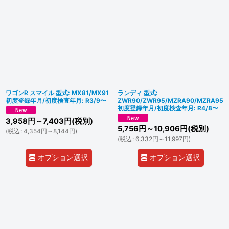
ワゴンR スマイル 型式: MX81/MX91
ランディ 型式:
初度登録年月/初度検査年月: R3/9〜
ZWR90/ZWR95/MZRA90/MZRA95
初度登録年月/初度検査年月: R4/8〜
3,958
円
～7,403
円
(税別)
5,756
円
～10,906
円
(税別)
(
税込
:
4,354
円
～8,144
円
)
(
税込
:
6,332
円
～11,997
円
)
オプション選択
オプション選択