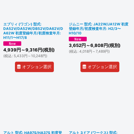
エブリィ (ワゴン) 型式:
ジムニー 型式: JA22W/JA12W 初度
DA52V/DA52W/DB52V/DA62V/D
登録年月/初度検査年月: H2/3〜
A62W 初度登録年月/初度検査年月:
H10/10
H11/1〜H17/8
3,652
円
～6,808
円
(税別)
4,939
円
～9,316
円
(税別)
(
税込
:
4,018
円
～7,489
円
)
(
税込
:
5,433
円
～10,248
円
)
オプション選択
オプション選択
アルト 型式: HA97S/HA37S 初度登
アルト 3ドア (ワークス) 型式: