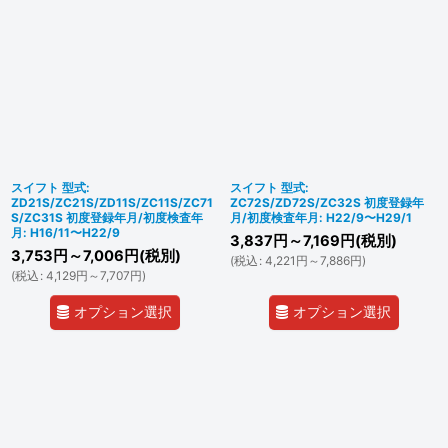
スイフト 型式:
スイフト 型式:
ZD21S/ZC21S/ZD11S/ZC11S/ZC71
ZC72S/ZD72S/ZC32S 初度登録年
S/ZC31S 初度登録年月/初度検査年
月/初度検査年月: H22/9〜H29/1
月: H16/11〜H22/9
3,837
円
～7,169
円
(税別)
3,753
円
～7,006
円
(税別)
(
税込
:
4,221
円
～7,886
円
)
(
税込
:
4,129
円
～7,707
円
)
オプション選択
オプション選択