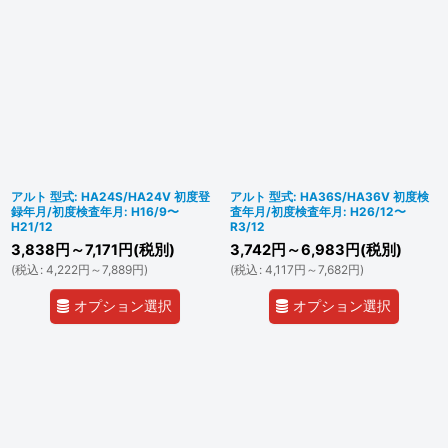
アルト 型式: HA24S/HA24V 初度登
アルト 型式: HA36S/HA36V 初度検
録年月/初度検査年月: H16/9〜
査年月/初度検査年月: H26/12〜
H21/12
R3/12
3,838
円
～7,171
円
(税別)
3,742
円
～6,983
円
(税別)
(
税込
:
4,222
円
～7,889
円
)
(
税込
:
4,117
円
～7,682
円
)
オプション選択
オプション選択