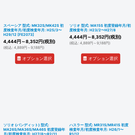
スペーシア 型式: MK32S/MK42S 初
ソリオ 型式: MA15S 初度登録年月/初
度検査年月/初度検査年月: H25/3〜
度検査年月: H23/2〜H27/8
H29/12
[
FE2073
]
4,444
円
～8,352
円
(税別)
4,444
円
～8,352
円
(税別)
(
税込
:
4,889
円
～9,188
円
)
(
税込
:
4,889
円
～9,188
円
)
オプション選択
オプション選択
ソリオ (バンディット) 型式:
ハスラー 型式: MR31S/MR41S 初度
MA26S/MA36S/MA46S 初度登録年
検査年月/初度検査年月: H26/1〜
月/初度検査年月: H27/8〜R2/11
R1/12