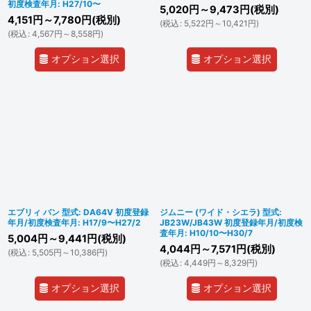
初度検査年月: H27/10〜
5,020
円
～9,473
円
(税別)
4,151
円
～7,780
円
(税別)
(
税込
:
5,522
円
～10,421
円
)
(
税込
:
4,567
円
～8,558
円
)
オプション選択
オプション選択
エブリィ バン 型式: DA64V 初度登録
ジムニー (ワイド・シエラ) 型式:
年月/初度検査年月: H17/9〜H27/2
JB23W/JB43W 初度登録年月/初度検
査年月: H10/10〜H30/7
5,004
円
～9,441
円
(税別)
4,044
円
～7,571
円
(税別)
(
税込
:
5,505
円
～10,386
円
)
(
税込
:
4,449
円
～8,329
円
)
オプション選択
オプション選択