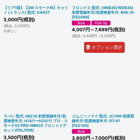
【リア1面】【3M スモークIR】キャリ
フロンクス 型式: (WEB3S/WDB3S)
ィ (トラック) 型式: DA63T
初度登録年月/初度検査年月: R06.10-
[
FE2099
]
3,000
円
(税別)
(
税込
:
3,300
円
)
4,007
円
～7,499
円
(税別)
在庫なし
(
税込
:
4,408
円
～8,249
円
)
オプション選択
ラパン 型式: HE21S 初度登録年月/初
ジムニーノマド 型式: JC74W 初度登
度検査年月: H14/1〜H20/11 プロ・ス
録年月/初度検査年月: R7/4?
モーク03 PRO-NBK03 フロントドア
[
FE2100
]
セット(FDL/FDR)
3,500
円
(税別)
3,800
円
～7,000
円
(税別)