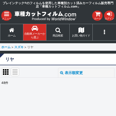
ブレインテック®のフィルムを使用した車種別カット済みカーフィルム販売専門
店「車種カットフィルム.com」
メニュー
カート
ログイン
自動車メーカーか
ホーム
商品検索
お買い物ガイド
ら選ぶ
ホーム
>
スズキ
>
リヤ
リヤ
表示順変更
閉じる
48
件
表示数
:
並び順
:
絞り込む