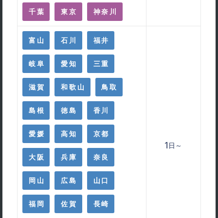
千葉
東京
神奈川
富山
石川
福井
岐阜
愛知
三重
滋賀
和歌山
鳥取
島根
徳島
香川
愛媛
高知
京都
1
日～
大阪
兵庫
奈良
岡山
広島
山口
福岡
佐賀
長崎