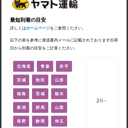
最短到着の目安
詳しくは
ホームページ
をご参照ください。
以下の表を参考に発送案内メールに記載されております出荷
日から到着の目安をご計算ください。
北海道
青森
岩手
宮城
秋田
山形
福島
茨城
栃木
2
日～
新潟
群馬
山梨
長野
静岡
埼玉