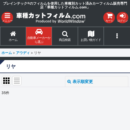
ブレインテック®のフィルムを使用した車種別カット済みカーフィルム販売専門
店「車種カットフィルム.com」
メニュー
カート
ログイン
自動車メーカーか
ホーム
商品検索
お買い物ガイド
ら選ぶ
ホーム
>
アウディ
>
リヤ
リヤ
表示順変更
閉じる
35
件
表示数
:
並び順
:
絞り込む