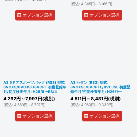
(
税込
:
4,365
円
～8,166
円
)
オプション選択
オプション選択
A3 5ドアスポーツバック (RS3) 型式:
A3 セダン (RS3) 型式:
8VCXS/8VCJSF/8VCPT 初度登録年
8VCXSL/8VCPTL/8VCJSL 初度登
月/初度検査年月: H25/9〜R3/4
録年月/初度検査年月: H26/1〜
4,262
円
～7,997
円
(税別)
4,511
円
～8,481
円
(税別)
(
税込
:
4,689
円
～8,797
円
)
(
税込
:
4,963
円
～9,330
円
)
オプション選択
オプション選択