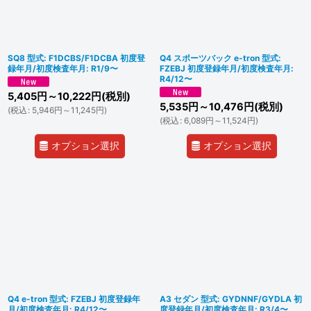
SQ8 型式: F1DCBS/F1DCBA 初度登
Q4 スポーツバック e-tron 型式:
録年月/初度検査年月: R1/9〜
FZEBJ 初度登録年月/初度検査年月:
R4/12〜
5,405
円
～10,222
円
(税別)
5,535
円
～10,476
円
(税別)
(
税込
:
5,946
円
～11,245
円
)
(
税込
:
6,089
円
～11,524
円
)
オプション選択
オプション選択
Q4 e-tron 型式: FZEBJ 初度登録年
A3 セダン 型式: GYDNNF/GYDLA 初
月/初度検査年月: R4/12〜
度登録年月/初度検査年月: R3/4〜