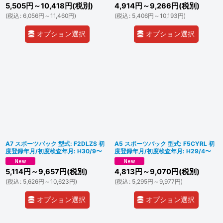
5,505
円
～10,418
円
(税別)
4,914
円
～9,266
円
(税別)
(
税込
:
6,056
円
～11,460
円
)
(
税込
:
5,406
円
～10,193
円
)
オプション選択
オプション選択
A7 スポーツバック 型式: F2DLZS 初
A5 スポーツバック 型式: F5CYRL 初
度登録年月/初度検査年月: H30/9〜
度登録年月/初度検査年月: H29/4〜
5,114
円
～9,657
円
(税別)
4,813
円
～9,070
円
(税別)
(
税込
:
5,626
円
～10,623
円
)
(
税込
:
5,295
円
～9,977
円
)
オプション選択
オプション選択