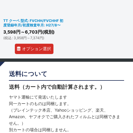
TT クーペ 型式: FVCHH/FVCHHF 初
度登録年月/初度検査年月: H27/8〜
3,598
円
～6,703
円
(税別)
(
税込
:
3,958
円
～7,374
円
)
オプション選択
送料について
送料（カート内で自動計算されます。）
ヤマト運輸にて発送いたします
同一カートのものは同梱します。
（ブレインテック本店、Yahooショッピング、楽天、
Amazon、ヤフオクでご購入されたフィルムとは同梱できま
せん。）
別カートの場合は同梱しません。