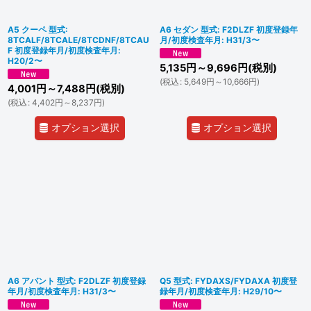
A5 クーペ 型式:
A6 セダン 型式: F2DLZF 初度登録年
8TCALF/8TCALE/8TCDNF/8TCAU
月/初度検査年月: H31/3〜
F 初度登録年月/初度検査年月:
H20/2〜
5,135
円
～9,696
円
(税別)
(
税込
:
5,649
円
～10,666
円
)
4,001
円
～7,488
円
(税別)
(
税込
:
4,402
円
～8,237
円
)
オプション選択
オプション選択
A6 アバント 型式: F2DLZF 初度登録
Q5 型式: FYDAXS/FYDAXA 初度登
年月/初度検査年月: H31/3〜
録年月/初度検査年月: H29/10〜