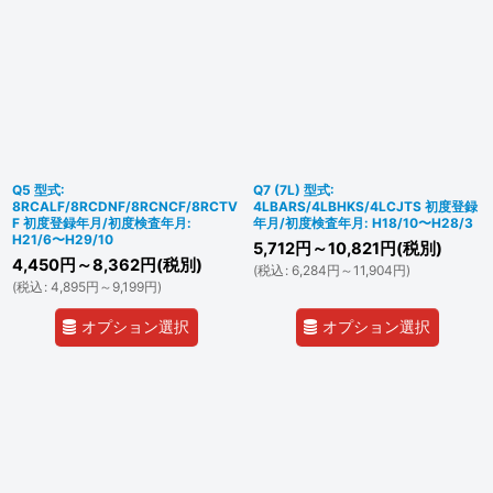
Q5 型式:
Q7 (7L) 型式:
8RCALF/8RCDNF/8RCNCF/8RCTV
4LBARS/4LBHKS/4LCJTS 初度登録
F 初度登録年月/初度検査年月:
年月/初度検査年月: H18/10〜H28/3
H21/6〜H29/10
5,712
円
～10,821
円
(税別)
4,450
円
～8,362
円
(税別)
(
税込
:
6,284
円
～11,904
円
)
(
税込
:
4,895
円
～9,199
円
)
オプション選択
オプション選択