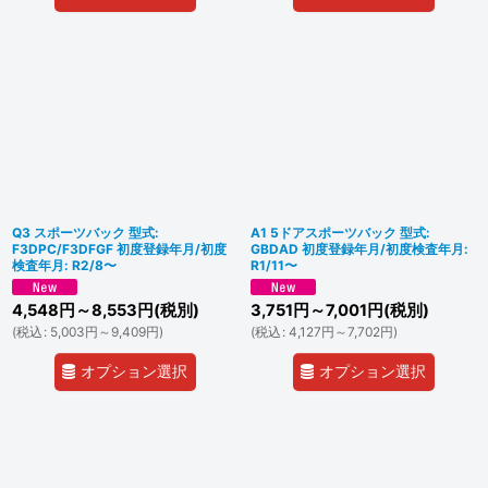
Q3 スポーツバック 型式:
A1 5ドアスポーツバック 型式:
F3DPC/F3DFGF 初度登録年月/初度
GBDAD 初度登録年月/初度検査年月:
検査年月: R2/8〜
R1/11〜
4,548
円
～8,553
円
(税別)
3,751
円
～7,001
円
(税別)
(
税込
:
5,003
円
～9,409
円
)
(
税込
:
4,127
円
～7,702
円
)
オプション選択
オプション選択