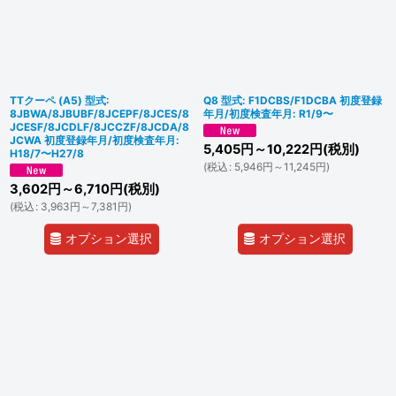
TTクーペ (A5) 型式:
Q8 型式: F1DCBS/F1DCBA 初度登録
8JBWA/8JBUBF/8JCEPF/8JCES/8
年月/初度検査年月: R1/9〜
JCESF/8JCDLF/8JCCZF/8JCDA/8
JCWA 初度登録年月/初度検査年月:
5,405
円
～10,222
円
(税別)
H18/7〜H27/8
(
税込
:
5,946
円
～11,245
円
)
3,602
円
～6,710
円
(税別)
(
税込
:
3,963
円
～7,381
円
)
オプション選択
オプション選択