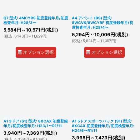
Q7 型式: 4MCYRS 初度登録年月/初度
A4 アバント (B9) 型式:
検査年月: H28/3〜
8WCVK/8WCYRF 初度登録年月/初
度検査年月: H28/4〜
5,584
円
～10,571
円
(税別)
5,294
円
～10,006
円
(税別)
(
税込
:
6,143
円
～11,629
円
)
(
税込
:
5,824
円
～11,007
円
)
オプション選択
オプション選択
A1 3ドア (S1) 型式: 8XCAX 初度登録
A1 5ドアスポーツバック (S1) 型式:
年月/初度検査年月: H23/1〜R1/11
8XCAX 初度登録年月/初度検査年月:
H24/6〜R1/11
3,940
円
～7,369
円
(税別)
3,968
円
～7,423
円
(税別)
(
税込
:
4,334
円
～8,106
円
)