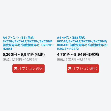
A4 アバント (B8) 型式:
A4 セダン (B8) 型式:
8KCDH/8KCALF/8KCDN/8KCDNF
8KCAB/8KCALF/8KCDH/8KCDNF/
初度登録年月/初度検査年月: H20/8〜
8KCAKF 初度登録年月/初度検査年月:
H28/4
H20/3〜H28/2
5,260
円
～9,941
円
(税別)
4,751
円
～8,949
円
(税別)
(
税込
:
5,786
円
～10,936
円
)
(
税込
:
5,227
円
～9,844
円
)
オプション選択
オプション選択