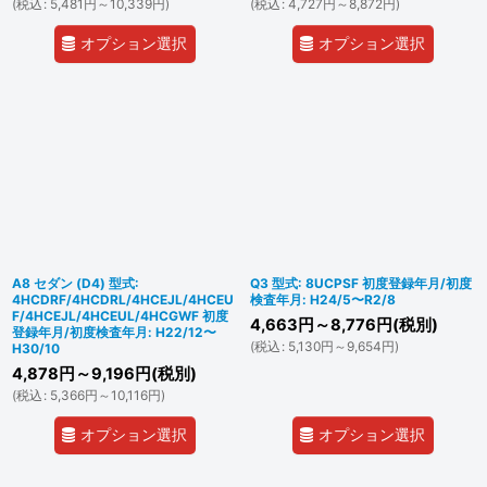
(
税込
:
5,481
円
～10,339
円
)
(
税込
:
4,727
円
～8,872
円
)
オプション選択
オプション選択
A8 セダン (D4) 型式:
Q3 型式: 8UCPSF 初度登録年月/初度
4HCDRF/4HCDRL/4HCEJL/4HCEU
検査年月: H24/5〜R2/8
F/4HCEJL/4HCEUL/4HCGWF 初度
4,663
円
～8,776
円
(税別)
登録年月/初度検査年月: H22/12〜
(
税込
:
5,130
円
～9,654
円
)
H30/10
4,878
円
～9,196
円
(税別)
(
税込
:
5,366
円
～10,116
円
)
オプション選択
オプション選択