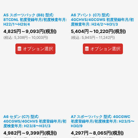
A5 スポーツバック (B8) 型式:
A6 アバント (C7) 型式:
8TCDNL 初度登録年月/初度検査年月:
4GCHVS/4GCGWS 初度登録年月/初
H22/1〜H29/4
度検査年月: H24/2〜H31/3
4,825
円
～9,093
円
(税別)
5,404
円
～10,220
円
(税別)
(
税込
:
5,308
円
～10,003
円
)
(
税込
:
5,945
円
～11,242
円
)
オプション選択
オプション選択
A6 セダン (C7) 型式:
A7 スポーツバック 型式: 4GCGWC
4GCGWS/4GCHVS 初度登録年月/初
初度登録年月/初度検査年月: H23/5〜
度検査年月: H23/8〜H31/3
H30/9
4,982
円
～9,399
円
(税別)
4,297
円
～8,065
円
(税別)