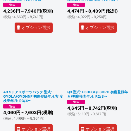
4,236
円
～7,946
円
(税別)
4,474
円
～8,409
円
(税別)
(
税込
:
4,660
円
～8,741
円
)
(
税込
:
4,922
円
～9,250
円
)
オプション選択
オプション選択
A3 5ドアスポーツバック 型式:
Q3 型式: F3DFGF/F3DPC 初度登録年
GYDLA/GYDNNF 初度登録年月/初度
月/初度検査年月: R2/8〜
検査年月: R3/4〜
4,645
円
～8,742
円
(税別)
4,060
円
～7,603
円
(税別)
(
税込
:
5,110
円
～9,617
円
)
(
税込
:
4,466
円
～8,364
円
)
オプション選択
オプション選択