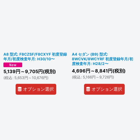
A8 型式: F8CZSF/F8CXYF 初度登録
A4 セダン (B9) 型式:
年月/初度検査年月: H30/10〜
8WCVK/8WCYRF 初度登録年月/初
度検査年月: H28/2〜
4,696
円
～8,841
円
(税別)
5,139
円
～9,705
円
(税別)
(
税込
:
5,166
円
～9,726
円
)
(
税込
:
5,653
円
～10,676
円
)
オプション選択
オプション選択