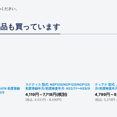
めください。
商品も買っています
ラクティス 型式: NSP120/NCP120/NCP125
ティアナ 型式: 
31474 初度登録
初度登録年月/初度検査年月: H22/11〜H28/9
月/初度検査年月:
/5
4,119
円
～7,718
円
(税別)
4,799
円
～9
)
(
税込
:
4,531
円
～8,490
円
)
(
税込
:
5,279
円