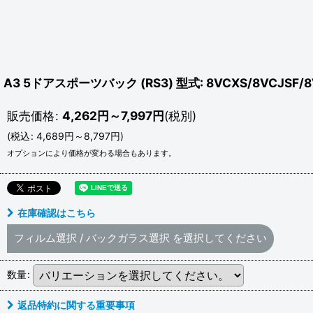
A3 5ドアスポーツバック (RS3) 型式: 8VCXS/8VCJSF
販売価格
:
4,262
円
～7,997
円
(税別)
(
税込
:
4,689
円
～8,797
円
)
オプションにより価格が変わる場合もあります。
在庫確認はこちら
フィルム選択
/
バックガラス選択
を選択してください
数量
:
返品特約に関する重要事項