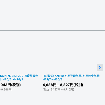
J32/TNJ32/PJ32 初度登録年
HS 型式: ANF10 初度登録年月/初度検査年月:
 H20/6〜H26/2
H21/7〜H30/3
,043
円
(税別)
4,688
円
～8,827
円
(税別)
～9,948
円
)
(
税込
:
5,157
円
～9,710
円
)