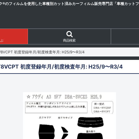
ク®のフィルムを使用した車種別カット済みカーフィルム販売専門店「車種カットフィ
ぶ
商品検索
F/8VCPT 初度登録年月/初度検査年月: H25/9〜R3/4
F/8VCPT 初度登録年月/初度検査年月: H25/9〜R3/4