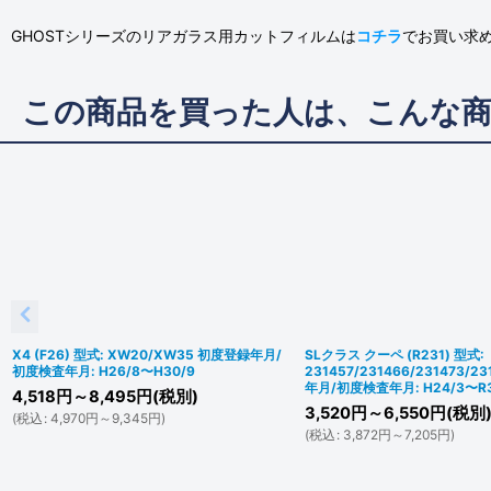
GHOSTシリーズのリアガラス用カットフィルムは
コチラ
でお買い求
この商品を買った人は、こんな
X4 (F26) 型式: XW20/XW35 初度登録年月/
SLクラス クーペ (R231) 型式:
初度検査年月: H26/8〜H30/9
231457/231466/231473/2
年月/初度検査年月: H24/3〜R3
4,518
円
～8,495
円
(税別)
3,520
円
～6,550
円
(税別
(
税込
:
4,970
円
～9,345
円
)
(
税込
:
3,872
円
～7,205
円
)