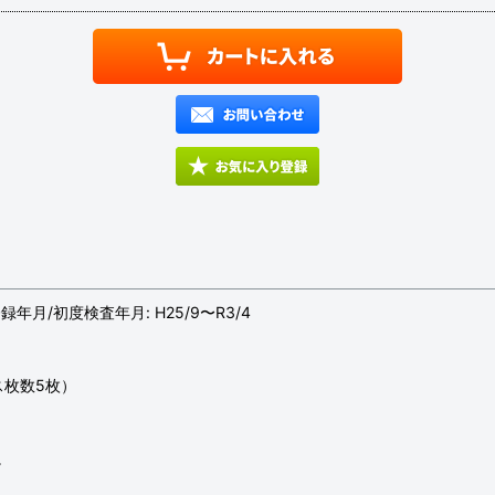
度登録年月/初度検査年月: H25/9〜R3/4
ス枚数5枚）
。