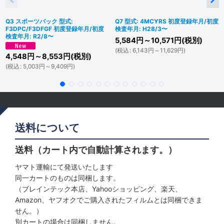
Q3 スポーツバック 型式:
Q7 型式: 4MCYRS 初度登録年月/初度
F3DPC/F3DFGF 初度登録年月/初度
検査年月: H28/3〜
検査年月: R2/8〜
5,584
円
～10,571
円
(税別)
(
税込
:
6,143
円
～11,629
円
)
4,548
円
～8,553
円
(税別)
(
税込
:
5,003
円
～9,409
円
)
送料について
送料（カート内で自動計算されます。）
ヤマト運輸にて発送いたします
同一カートのものは同梱します。
（ブレインテック本店、Yahooショッピング、楽天、
Amazon、ヤフオクでご購入されたフィルムとは同梱できま
せん。）
別カートの場合は同梱しません。