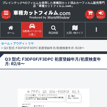
ブレインテック®のフィルムを使用した車種別カット済みカーフィルム販売専門
店「車種カットフィルム.com」
メニュー
カート
ログイン
自動車メーカーか
ホーム
商品検索
お買い物ガイド
ら選ぶ
ホーム
>
アウディ
>
リヤ
>
Q3 型式: F3DFGF/F3DPC 初度登録年月/初度検査年月: R2/8〜
Q3 型式: F3DFGF/F3DPC 初度登録年月/初度検査年
月: R2/8〜