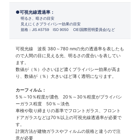
可視光線透過率：
明るさ、暗さの目安
見えにくさプライバシー効果の目安
規格：JIS A5759 ISO 9050 CIE(国際照明委員会)など
可視光線 波長 380～780 nmの光の透過率を表したも
ので人間の目に見える光、明るさの度合いを表してい
ます。
数値が（％）小さいほど濃くプライバシー効果が高ま
り、数値が（％）大きいほど薄く透明になります。
カーフィルム：
5％～10％程度が濃色 20％～30％程度がプライバシ
ーガラス程度 50％～淡色
車検や取り締まりの基準でフロントガラス、フロント
ドアガラスなどは70％以上の可視光線透過率が必要で
す。
計測方法が建物ガラスやフィルムの規格と違うので注
意が必要