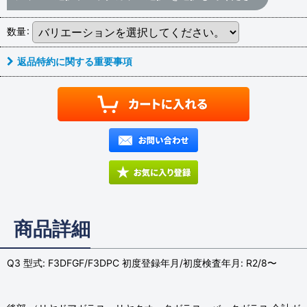
数量
:
返品特約に関する重要事項
商品詳細
Q3 型式: F3DFGF/F3DPC 初度登録年月/初度検査年月: R2/8〜