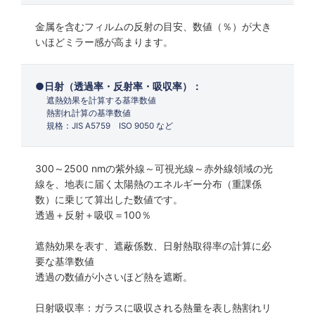
金属を含むフィルムの反射の目安、数値（％）が大き
いほどミラー感が高まります。
日射（透過率・反射率・吸収率）：
遮熱効果を計算する基準数値
熱割れ計算の基準数値
規格：JIS A5759 ISO 9050 など
300～2500 nmの紫外線～可視光線～赤外線領域の光
線を、地表に届く太陽熱のエネルギー分布（重課係
数）に乗じて算出した数値です。
透過＋反射＋吸収＝100％
遮熱効果を表す、遮蔽係数、日射熱取得率の計算に必
要な基準数値
透過の数値が小さいほど熱を遮断。
日射吸収率：ガラスに吸収される熱量を表し熱割れリ