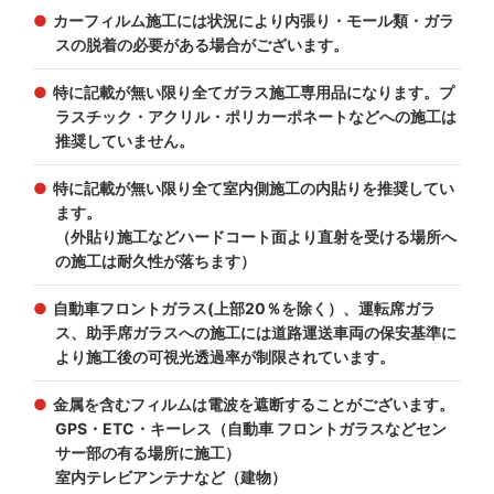
カーフィルム施工には状況により内張り・モール類・ガラ
スの脱着の必要がある場合がございます。
特に記載が無い限り全てガラス施工専用品になります。プ
ラスチック・アクリル・ポリカーポネートなどへの施工は
推奨していません。
特に記載が無い限り全て室内側施工の内貼りを推奨してい
ます。
（外貼り施工などハードコート面より直射を受ける場所へ
の施工は耐久性が落ちます）
自動車フロントガラス(上部20％を除く）、運転席ガラ
ス、助手席ガラスへの施工には道路運送車両の保安基準に
より施工後の可視光透過率が制限されています。
金属を含むフィルムは電波を遮断することがございます。
GPS・ETC・キーレス（自動車 フロントガラスなどセン
サー部の有る場所に施工）
室内テレビアンテナなど（建物）