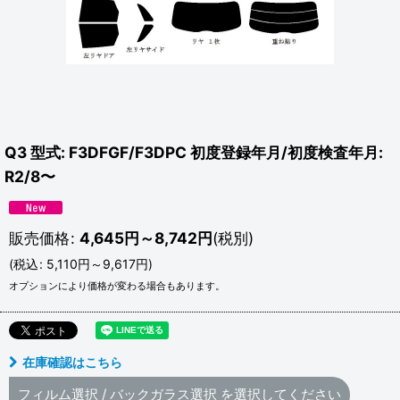
Q3 型式: F3DFGF/F3DPC 初度登録年月/初度検査年月:
R2/8〜
販売価格
:
4,645
円
～8,742
円
(税別)
(
税込
:
5,110
円
～9,617
円
)
オプションにより価格が変わる場合もあります。
在庫確認はこちら
フィルム選択
/
バックガラス選択
を選択してください