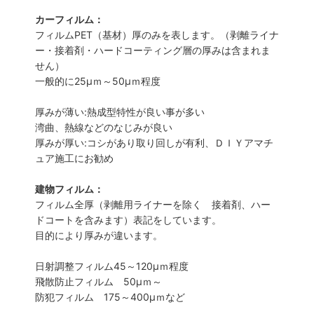
カーフィルム：
フィルムPET（基材）厚のみを表します。（剥離ライナ
ー・接着剤・ハードコーティング層の厚みは含まれま
せん）
一般的に25µｍ～50µｍ程度
厚みが薄い:熱成型特性が良い事が多い
湾曲、熱線などのなじみが良い
厚みが厚い:コシがあり取り回しが有利、ＤＩＹアマチ
ュア施工にお勧め
建物フィルム：
フィルム全厚（剥離用ライナーを除く 接着剤、ハー
ドコートを含みます）表記をしています。
目的により厚みが違います。
日射調整フィルム45～120µｍ程度
飛散防止フィルム 50µｍ～
防犯フィルム 175～400µｍなど