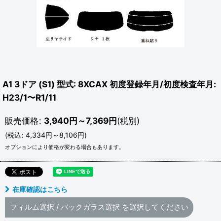
A1 3ドア (S1) 型式: 8XCAX 初度登録年月/初度検査年月:
H23/1〜R1/11
販売価格
:
3,940
円
～7,369
円
(税別)
(
税込
:
4,334
円
～8,106
円
)
オプションにより価格が変わる場合もあります。
在庫確認はこちら
フィルム選択
/
バックガラス選択
を選択してください