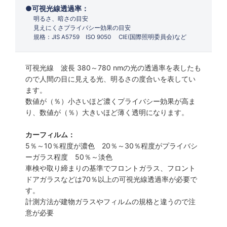
可視光線透過率：
明るさ、暗さの目安
見えにくさプライバシー効果の目安
規格：JIS A5759 ISO 9050 CIE(国際照明委員会)など
可視光線 波長 380～780 nmの光の透過率を表したも
ので人間の目に見える光、明るさの度合いを表してい
ます。
数値が（％）小さいほど濃くプライバシー効果が高ま
り、数値が（％）大きいほど薄く透明になります。
カーフィルム：
5％～10％程度が濃色 20％～30％程度がプライバシ
ーガラス程度 50％～淡色
車検や取り締まりの基準でフロントガラス、フロント
ドアガラスなどは70％以上の可視光線透過率が必要で
す。
計測方法が建物ガラスやフィルムの規格と違うので注
意が必要