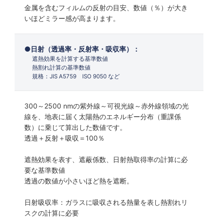
金属を含むフィルムの反射の目安、数値（％）が大き
いほどミラー感が高まります。
日射（透過率・反射率・吸収率）：
遮熱効果を計算する基準数値
熱割れ計算の基準数値
規格：JIS A5759 ISO 9050 など
300～2500 nmの紫外線～可視光線～赤外線領域の光
線を、地表に届く太陽熱のエネルギー分布（重課係
数）に乗じて算出した数値です。
透過＋反射＋吸収＝100％
遮熱効果を表す、遮蔽係数、日射熱取得率の計算に必
要な基準数値
透過の数値が小さいほど熱を遮断。
日射吸収率：ガラスに吸収される熱量を表し熱割れリ
スクの計算に必要