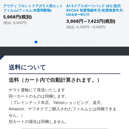
アウディ フロントドアガラス用カット
A1 5ドアスポーツバック (S1) 型式:
フィルム(フィルム:IR透明断熱)
8XCAX 初度登録年月/初度検査年月:
H24/6〜R1/11
5,968
円
(税別)
3,968
円
～7,423
円
(税別)
(
税込
:
6,565
円
)
(
税込
:
4,365
円
～8,166
円
)
送料について
送料（カート内で自動計算されます。）
ヤマト運輸にて発送いたします
同一カートのものは同梱します。
（ブレインテック本店、Yahooショッピング、楽天、
Amazon、ヤフオクでご購入されたフィルムとは同梱できま
せん。）
別カートの場合は同梱しません。