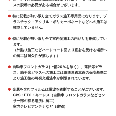
スの脱着の必要がある場合がございます。
特に記載が無い限り全てガラス施工専用品になります。プ
ラスチック・アクリル・ポリカーポネートなどへの施工は
推奨していません。
特に記載が無い限り全て室内側施工の内貼りを推奨してい
ます。
（外貼り施工などハードコート面より直射を受ける場所へ
の施工は耐久性が落ちます）
自動車フロントガラス(上部20％を除く）、運転席ガラ
ス、助手席ガラスへの施工には道路運送車両の保安基準に
より施工後の可視光透過率が制限されています。
金属を含むフィルムは電波を遮断することがございます。
GPS・ETC・キーレス（自動車 フロントガラスなどセン
サー部の有る場所に施工）
室内テレビアンテナなど（建物）