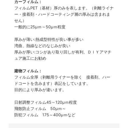
カーフィルム：
フィルムPET（基材）厚のみを表します。（剥離ライナ
ー・接着剤・ハードコーティング層の厚みは含まれま
せん）
一般的に25µｍ～50µｍ程度
厚みが薄い:熱成型特性が良い事が多い
湾曲、熱線などのなじみが良い
厚みが厚い:コシがあり取り回しが有利、ＤＩＹアマチ
ュア施工にお勧め
建物フィルム：
フィルム全厚（剥離用ライナーを除く 接着剤、ハー
ドコートを含みます）表記をしています。
目的により厚みが違います。
日射調整フィルム45～120µｍ程度
飛散防止フィルム 50µｍ～
防犯フィルム 175～400µｍなど