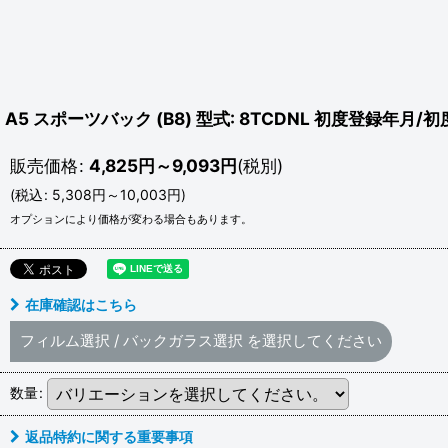
A5 スポーツバック (B8) 型式: 8TCDNL 初度登録年月/初度
販売価格
:
4,825
円
～9,093
円
(税別)
(
税込
:
5,308
円
～10,003
円
)
オプションにより価格が変わる場合もあります。
在庫確認はこちら
フィルム選択
/
バックガラス選択
を選択してください
数量
:
返品特約に関する重要事項