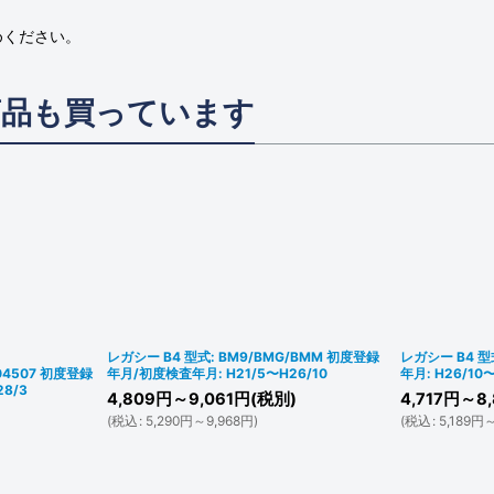
めください。
商品も買っています
レガシー B4 型式: BM9/BMG/BMM 初度登録
レガシー B4 
204507 初度登録
年月/初度検査年月: H21/5〜H26/10
年月: H26/10
8/3
4,809
円
～9,061
円
(税別)
4,717
円
～8,
(
税込
:
5,290
円
～9,968
円
)
(
税込
:
5,189
円
～