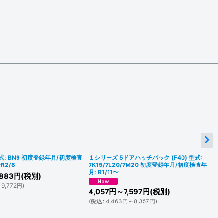
型式: BN9 初度登録年月/初度検査
１シリーズ 5ドアハッチバック (F40) 型式:
〜R2/8
7K15/7L20/7M20 初度登録年月/初度検査年
月: R1/11〜
883
円
(税別)
9,772
円
)
4,057
円
～7,597
円
(税別)
(
税込
:
4,463
円
～8,357
円
)