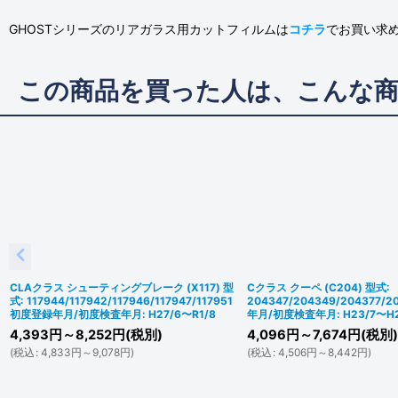
GHOSTシリーズのリアガラス用カットフィルムは
コチラ
でお買い求
この商品を買った人は、こんな
CLAクラス シューティングブレーク (X117) 型
Cクラス クーペ (C204) 型式:
式: 117944/117942/117946/117947/117951
204347/204349/204377/
初度登録年月/初度検査年月: H27/6〜R1/8
年月/初度検査年月: H23/7〜H2
4,393
円
～8,252
円
(税別)
4,096
円
～7,674
円
(税別)
(
税込
:
4,833
円
～9,078
円
)
(
税込
:
4,506
円
～8,442
円
)