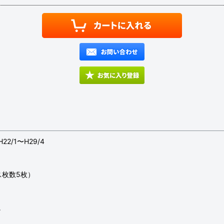
2/1〜H29/4
ス枚数5枚）
。