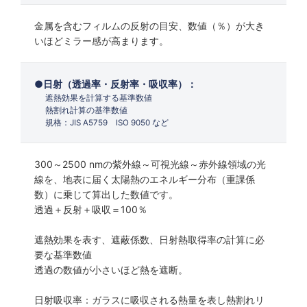
金属を含むフィルムの反射の目安、数値（％）が大き
いほどミラー感が高まります。
日射（透過率・反射率・吸収率）：
遮熱効果を計算する基準数値
熱割れ計算の基準数値
規格：JIS A5759 ISO 9050 など
300～2500 nmの紫外線～可視光線～赤外線領域の光
線を、地表に届く太陽熱のエネルギー分布（重課係
数）に乗じて算出した数値です。
透過＋反射＋吸収＝100％
遮熱効果を表す、遮蔽係数、日射熱取得率の計算に必
要な基準数値
透過の数値が小さいほど熱を遮断。
日射吸収率：ガラスに吸収される熱量を表し熱割れリ