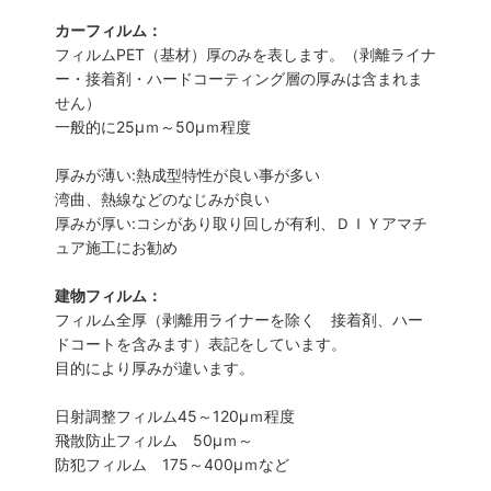
カーフィルム：
フィルムPET（基材）厚のみを表します。（剥離ライナ
ー・接着剤・ハードコーティング層の厚みは含まれま
せん）
一般的に25µｍ～50µｍ程度
厚みが薄い:熱成型特性が良い事が多い
湾曲、熱線などのなじみが良い
厚みが厚い:コシがあり取り回しが有利、ＤＩＹアマチ
ュア施工にお勧め
建物フィルム：
フィルム全厚（剥離用ライナーを除く 接着剤、ハー
ドコートを含みます）表記をしています。
目的により厚みが違います。
日射調整フィルム45～120µｍ程度
飛散防止フィルム 50µｍ～
防犯フィルム 175～400µｍなど