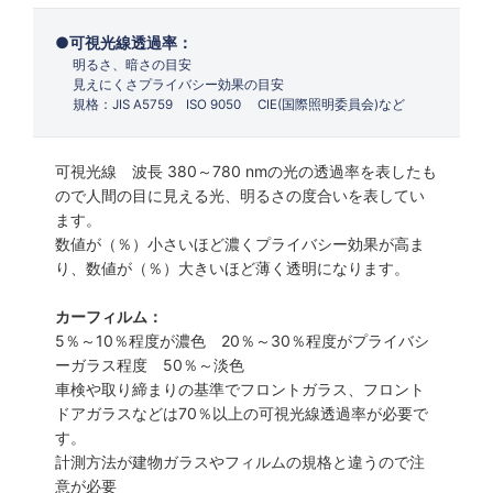
可視光線透過率：
明るさ、暗さの目安
見えにくさプライバシー効果の目安
規格：JIS A5759 ISO 9050 CIE(国際照明委員会)など
可視光線 波長 380～780 nmの光の透過率を表したも
ので人間の目に見える光、明るさの度合いを表してい
ます。
数値が（％）小さいほど濃くプライバシー効果が高ま
り、数値が（％）大きいほど薄く透明になります。
カーフィルム：
5％～10％程度が濃色 20％～30％程度がプライバシ
ーガラス程度 50％～淡色
車検や取り締まりの基準でフロントガラス、フロント
ドアガラスなどは70％以上の可視光線透過率が必要で
す。
計測方法が建物ガラスやフィルムの規格と違うので注
意が必要