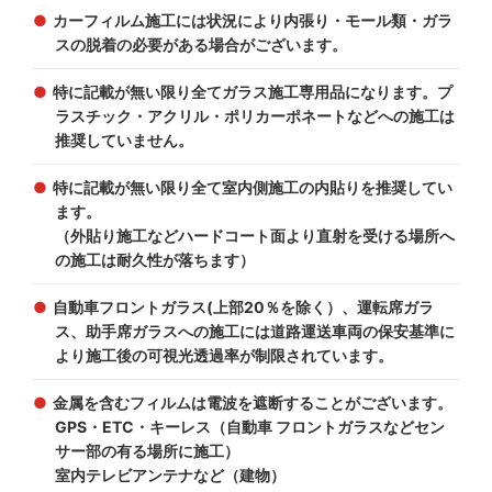
カーフィルム施工には状況により内張り・モール類・ガラ
スの脱着の必要がある場合がございます。
特に記載が無い限り全てガラス施工専用品になります。プ
ラスチック・アクリル・ポリカーポネートなどへの施工は
推奨していません。
特に記載が無い限り全て室内側施工の内貼りを推奨してい
ます。
（外貼り施工などハードコート面より直射を受ける場所へ
の施工は耐久性が落ちます）
自動車フロントガラス(上部20％を除く）、運転席ガラ
ス、助手席ガラスへの施工には道路運送車両の保安基準に
より施工後の可視光透過率が制限されています。
金属を含むフィルムは電波を遮断することがございます。
GPS・ETC・キーレス（自動車 フロントガラスなどセン
サー部の有る場所に施工）
室内テレビアンテナなど（建物）