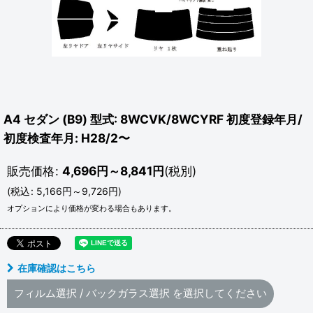
A4 セダン (B9) 型式: 8WCVK/8WCYRF 初度登録年月/
初度検査年月: H28/2〜
販売価格
:
4,696
円
～8,841
円
(税別)
(
税込
:
5,166
円
～9,726
円
)
オプションにより価格が変わる場合もあります。
在庫確認はこちら
フィルム選択
/
バックガラス選択
を選択してください