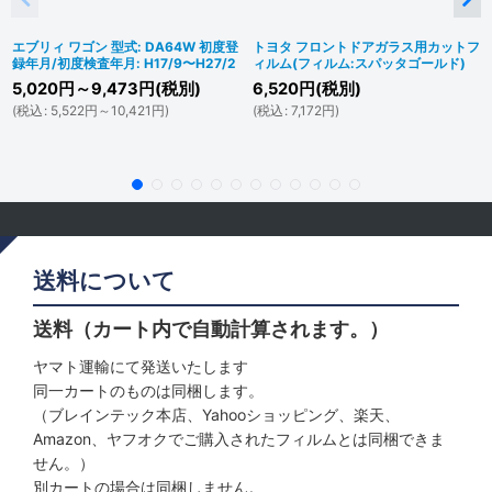
エブリィ ワゴン 型式: DA64W 初度登
トヨタ フロントドアガラス用カットフ
録年月/初度検査年月: H17/9〜H27/2
ィルム(フィルム:スパッタゴールド)
5,020
円
～9,473
円
(税別)
6,520
円
(税別)
(
税込
:
5,522
円
～10,421
円
)
(
税込
:
7,172
円
)
送料について
送料（カート内で自動計算されます。）
ヤマト運輸にて発送いたします
同一カートのものは同梱します。
（ブレインテック本店、Yahooショッピング、楽天、
Amazon、ヤフオクでご購入されたフィルムとは同梱できま
せん。）
別カートの場合は同梱しません。