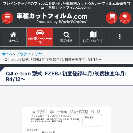
ブレインテック®のフィルムを使用した車種別カット済みカーフィルム販売専門
店「車種カットフィルム.com」
メニュー
カート
ログイン
自動車メーカーか
ホーム
商品検索
お買い物ガイド
ら選ぶ
ホーム
>
アウディ
>
リヤ
>
Q4 e-tron 型式: FZEBJ 初度登録年月/初度検査年月: R4/12〜
Q4 e-tron 型式: FZEBJ 初度登録年月/初度検査年月:
R4/12〜