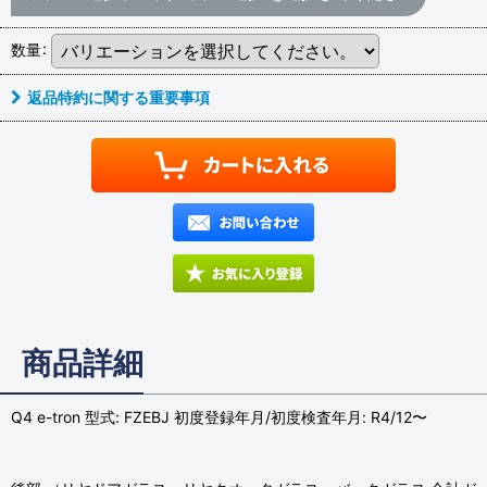
数量
:
返品特約に関する重要事項
商品詳細
Q4 e-tron 型式: FZEBJ 初度登録年月/初度検査年月: R4/12〜