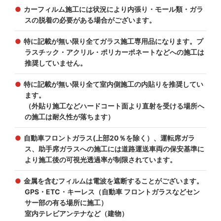
カーフィルム施工には状況により内張り・モール類・ガラ
スの脱着の必要がある場合がございます。
特に記載が無い限り全てガラス施工専用品になります。プ
ラスチック・アクリル・ポリカーポネートなどへの施工は
推奨していません。
特に記載が無い限り全て室内側施工の内貼りを推奨してい
ます。
（外貼り施工などハードコート面より直射を受ける場所へ
の施工は耐久性が落ちます）
自動車フロントガラス(上部20％を除く）、運転席ガラ
ス、助手席ガラスへの施工には道路運送車両の保安基準に
より施工後の可視光透過率が制限されています。
金属を含むフィルムは電波を遮断することがございます。
GPS・ETC・キーレス（自動車 フロントガラスなどセン
サー部の有る場所に施工）
室内テレビアンテナなど（建物）