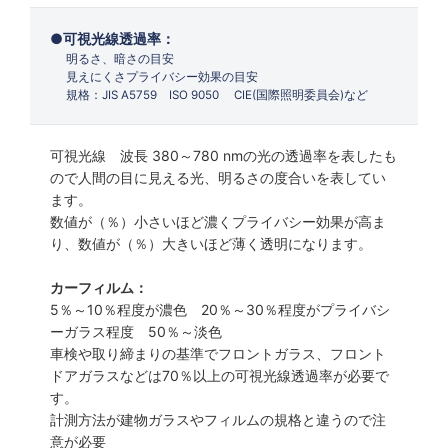
可視光線透過率：
明るさ、暗さの目安
見えにくさプライバシー効果の目安
規格：JIS A5759 ISO 9050 CIE(国際照明委員会)など
可視光線 波長 380～780 nmの光の透過率を表したも
ので人間の目に見える光、明るさの度合いを表してい
ます。
数値が（％）小さいほど濃くプライバシー効果が高ま
り、数値が（％）大きいほど薄く透明になります。
カーフィルム：
5％～10％程度が濃色 20％～30％程度がプライバシ
ーガラス程度 50％～淡色
車検や取り締まりの基準でフロントガラス、フロント
ドアガラスなどは70％以上の可視光線透過率が必要で
す。
計測方法が建物ガラスやフィルムの規格と違うので注
意が必要