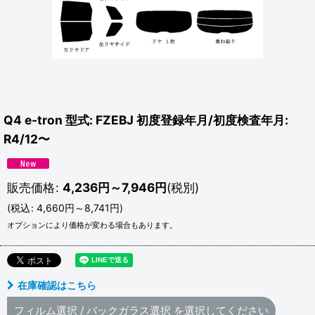
Q4 e-tron 型式: FZEBJ 初度登録年月/初度検査年月:
R4/12〜
販売価格
:
4,236
円
～7,946
円
(税別)
(
税込
:
4,660
円
～8,741
円
)
オプションにより価格が変わる場合もあります。
在庫確認はこちら
フィルム選択
/
バックガラス選択
を選択してください