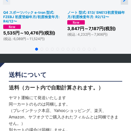
Q4 スポーツバック e-tron 型式:
ノート 型式: E13/ SNE13初度登録年
FZEBJ 初度登録年月/初度検査年月:
月/初度検査年月: R2/12〜
R4/12〜
3,847
円
～7,187
円
(税別)
5,535
円
～10,476
円
(税別)
(
税込
:
4,232
円
～7,906
円
)
(
税込
:
6,089
円
～11,524
円
)
送料について
送料（カート内で自動計算されます。）
ヤマト運輸にて発送いたします
同一カートのものは同梱します。
（ブレインテック本店、Yahooショッピング、楽天、
Amazon、ヤフオクでご購入されたフィルムとは同梱できま
せん。）
別カートの場合は同梱しません。