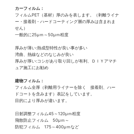
カーフィルム：
フィルムPET（基材）厚のみを表します。（剥離ライナ
ー・接着剤・ハードコーティング層の厚みは含まれま
せん）
一般的に25µｍ～50µｍ程度
厚みが薄い:熱成型特性が良い事が多い
湾曲、熱線などのなじみが良い
厚みが厚い:コシがあり取り回しが有利、ＤＩＹアマチ
ュア施工にお勧め
建物フィルム：
フィルム全厚（剥離用ライナーを除く 接着剤、ハー
ドコートを含みます）表記をしています。
目的により厚みが違います。
日射調整フィルム45～120µｍ程度
飛散防止フィルム 50µｍ～
防犯フィルム 175～400µｍなど