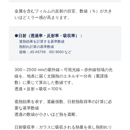
金属を含むフィルムの反射の目安、数値（％）が大き
いほどミラー感が高まります。
日射（透過率・反射率・吸収率）：
遮熱効果を計算する基準数値
熱割れ計算の基準数値
規格：JIS A5759 ISO 9050 など
300～2500 nmの紫外線～可視光線～赤外線領域の光
線を、地表に届く太陽熱のエネルギー分布（重課係
数）に乗じて算出した数値です。
透過＋反射＋吸収＝100％
遮熱効果を表す、遮蔽係数、日射熱取得率の計算に必
要な基準数値
透過の数値が小さいほど熱を遮断。
日射吸収率：ガラスに吸収される熱量を表し熱割れリ