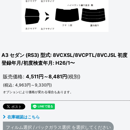
A3 セダン (RS3) 型式: 8VCXSL/8VCPTL/8VCJSL 初度
登録年月/初度検査年月: H26/1〜
販売価格
:
4,511
円
～8,481
円
(税別)
(
税込
:
4,963
円
～9,330
円
)
オプションにより価格が変わる場合もあります。
在庫確認はこちら
フィルム選択
/
バックガラス選択
を選択してください