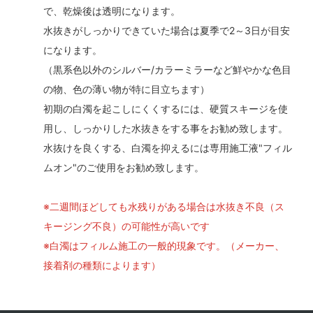
で、乾燥後は透明になります。
水抜きがしっかりできていた場合は夏季で2～3日が目安
になります。
（黒系色以外のシルバー/カラーミラーなど鮮やかな色目
の物、色の薄い物が特に目立ちます）
初期の白濁を起こしにくくするには、硬質スキージを使
用し、しっかりした水抜きをする事をお勧め致します。
水抜けを良くする、白濁を抑えるには専用施工液"フィル
ムオン"のご使用をお勧め致します。
※二週間ほどしても水残りがある場合は水抜き不良（ス
キージング不良）の可能性が高いです
※白濁はフィルム施工の一般的現象です。（メーカー、
接着剤の種類によります）