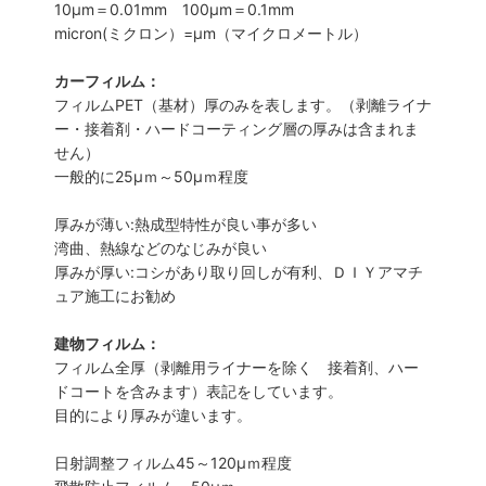
10μm＝0.01mm 100μm＝0.1mm
micron(ミクロン）=µm（マイクロメートル）
カーフィルム：
フィルムPET（基材）厚のみを表します。（剥離ライナ
ー・接着剤・ハードコーティング層の厚みは含まれま
せん）
一般的に25µｍ～50µｍ程度
厚みが薄い:熱成型特性が良い事が多い
湾曲、熱線などのなじみが良い
厚みが厚い:コシがあり取り回しが有利、ＤＩＹアマチ
ュア施工にお勧め
建物フィルム：
フィルム全厚（剥離用ライナーを除く 接着剤、ハー
ドコートを含みます）表記をしています。
目的により厚みが違います。
日射調整フィルム45～120µｍ程度