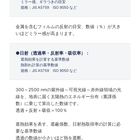
ミラー感、ギラつきの目安
規格：JIS A5759 ISO 9050 など
金属を含むフィルムの反射の目安、数値（％）が大き
いほどミラー感が高まります。
日射（透過率・反射率・吸収率）：
遮熱効果を計算する基準数値
熱割れ計算の基準数値
規格：JIS A5759 ISO 9050 など
300～2500 nmの紫外線～可視光線～赤外線領域の光
線を、地表に届く太陽熱のエネルギー分布（重課係
数）に乗じて算出した数値です。
透過＋反射＋吸収＝100％
遮熱効果を表す、遮蔽係数、日射熱取得率の計算に必
要な基準数値
透過の数値が小さいほど熱を遮断。