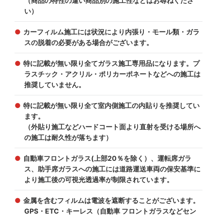
（商品の特性の違い商品別の施工性などはお尋ねくださ
い）
カーフィルム施工には状況により内張り・モール類・ガラ
スの脱着の必要がある場合がございます。
特に記載が無い限り全てガラス施工専用品になります。プ
ラスチック・アクリル・ポリカーポネートなどへの施工は
推奨していません。
特に記載が無い限り全て室内側施工の内貼りを推奨してい
ます。
（外貼り施工などハードコート面より直射を受ける場所へ
の施工は耐久性が落ちます）
自動車フロントガラス(上部20％を除く）、運転席ガラ
ス、助手席ガラスへの施工には道路運送車両の保安基準に
より施工後の可視光透過率が制限されています。
金属を含むフィルムは電波を遮断することがございます。
GPS・ETC・キーレス（自動車 フロントガラスなどセン