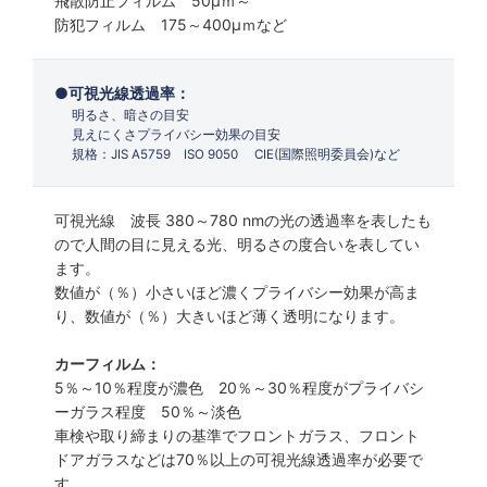
飛散防止フィルム 50µｍ～
防犯フィルム 175～400µｍなど
可視光線透過率：
明るさ、暗さの目安
見えにくさプライバシー効果の目安
規格：JIS A5759 ISO 9050 CIE(国際照明委員会)など
可視光線 波長 380～780 nmの光の透過率を表したも
ので人間の目に見える光、明るさの度合いを表してい
ます。
数値が（％）小さいほど濃くプライバシー効果が高ま
り、数値が（％）大きいほど薄く透明になります。
カーフィルム：
5％～10％程度が濃色 20％～30％程度がプライバシ
ーガラス程度 50％～淡色
車検や取り締まりの基準でフロントガラス、フロント
ドアガラスなどは70％以上の可視光線透過率が必要で
す。