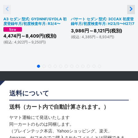
A3 セダン 型式: GYDNNF/GYDLA 初
パサート セダン 型式: 3CCAX 初度登
度登録年月/初度検査年月: R3/4〜
録年月/初度検査年月: H23/5〜H27/7
3,986
円
～8,121
円
(税別)
4,474
円
～8,409
円
(税別)
(
税込
:
4,385
円
～8,934
円
)
(
税込
:
4,922
円
～9,250
円
)
送料について
送料（カート内で自動計算されます。）
ヤマト運輸にて発送いたします
同一カートのものは同梱します。
（ブレインテック本店、Yahooショッピング、楽天、
Amazon、ヤフオクでご購入されたフィルムとは同梱できま