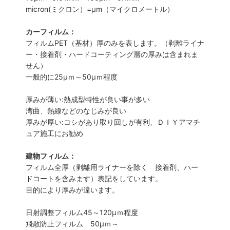
micron(ミクロン）=µm（マイクロメートル）
カーフィルム：
フィルムPET（基材）厚のみを表します。（剥離ライナ
ー・接着剤・ハードコーティング層の厚みは含まれま
せん）
一般的に25µｍ～50µｍ程度
厚みが薄い:熱成型特性が良い事が多い
湾曲、熱線などのなじみが良い
厚みが厚い:コシがあり取り回しが有利、ＤＩＹアマチ
ュア施工にお勧め
建物フィルム：
フィルム全厚（剥離用ライナーを除く 接着剤、ハー
ドコートを含みます）表記をしています。
目的により厚みが違います。
日射調整フィルム45～120µｍ程度
飛散防止フィルム 50µｍ～