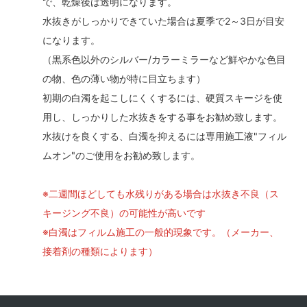
で、乾燥後は透明になります。
水抜きがしっかりできていた場合は夏季で2～3日が目安
になります。
（黒系色以外のシルバー/カラーミラーなど鮮やかな色目
の物、色の薄い物が特に目立ちます）
初期の白濁を起こしにくくするには、硬質スキージを使
用し、しっかりした水抜きをする事をお勧め致します。
水抜けを良くする、白濁を抑えるには専用施工液"フィル
ムオン"のご使用をお勧め致します。
※二週間ほどしても水残りがある場合は水抜き不良（ス
キージング不良）の可能性が高いです
※白濁はフィルム施工の一般的現象です。（メーカー、
接着剤の種類によります）