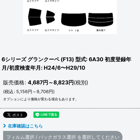
6シリーズ グランクーペ (F13) 型式: 6A30 初度登録年
月/初度検査年月: H24/6〜H29/10
販売価格
:
4,687
円
～8,823
円
(税別)
(
税込
:
5,156
円
～9,706
円
)
オプションにより価格が変わる場合もあります。
在庫確認はこちら
フィルム選択
/
バックガラス選択
を選択してください