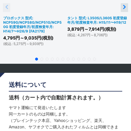
プロボックス 型式:
タント 型式: L350S/L360S 初度登録
NCP59G/NCP58G/NCP51G/NCP5
年月/初度検査年月: H15/11〜H19/12
0G 初度登録年月/初度検査年月:
3,879
円
～7,914
円
(税別)
H14/7〜H26/9
[
FA2179
]
(
税込
:
4,267
円
～8,706
円
)
4,795
円
～9,035
円
(税別)
(
税込
:
5,275
円
～9,939
円
)
送料について
送料（カート内で自動計算されます。）
ヤマト運輸にて発送いたします
同一カートのものは同梱します。
（ブレインテック本店、Yahooショッピング、楽天、
Amazon、ヤフオクでご購入されたフィルムとは同梱できま