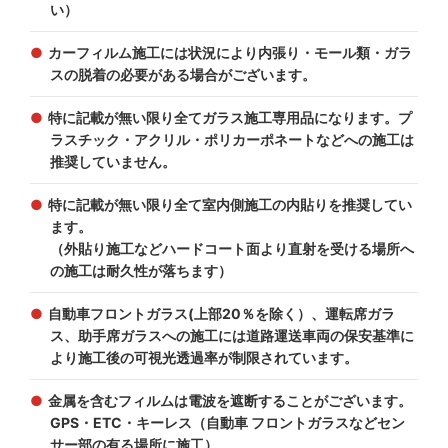
い）
カーフィルム施工には状況により内張り・モール類・ガラ
スの脱着の必要がある場合がございます。
特に記載が無い限り全てガラス施工専用品になります。プ
ラスチック・アクリル・ポリカーポネートなどへの施工は
推奨していません。
特に記載が無い限り全て室内側施工の内貼りを推奨してい
ます。
（外貼り施工などハードコート面より直射を受ける場所へ
の施工は耐久性が落ちます）
自動車フロントガラス(上部20％を除く）、運転席ガラ
ス、助手席ガラスへの施工には道路運送車両の保安基準に
より施工後の可視光透過率が制限されています。
金属を含むフィルムは電波を遮断することがございます。
GPS・ETC・キーレス（自動車 フロントガラスなどセン
サー部の有る場所に施工）