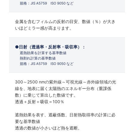
規格：JIS A5759 ISO 9050 など
金属を含むフィルムの反射の目安、数値（％）が大き
いほどミラー感が高まります。
日射（透過率・反射率・吸収率）：
遮熱効果を計算する基準数値
熱割れ計算の基準数値
規格：JIS A5759 ISO 9050 など
300～2500 nmの紫外線～可視光線～赤外線領域の光
線を、地表に届く太陽熱のエネルギー分布（重課係
数）に乗じて算出した数値です。
透過＋反射＋吸収＝100％
遮熱効果を表す、遮蔽係数、日射熱取得率の計算に必
要な基準数値
透過の数値が小さいほど熱を遮断。