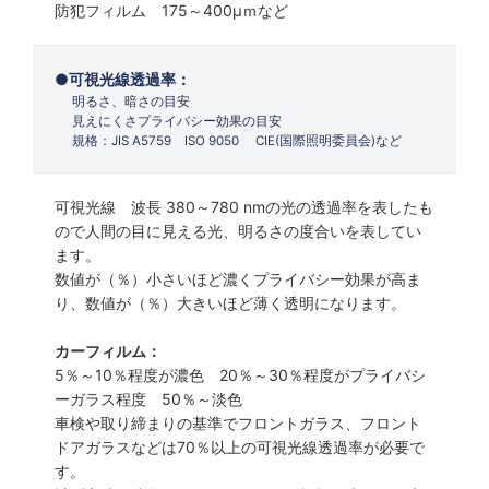
防犯フィルム 175～400µｍなど
可視光線透過率：
明るさ、暗さの目安
見えにくさプライバシー効果の目安
規格：JIS A5759 ISO 9050 CIE(国際照明委員会)など
可視光線 波長 380～780 nmの光の透過率を表したも
ので人間の目に見える光、明るさの度合いを表してい
ます。
数値が（％）小さいほど濃くプライバシー効果が高ま
り、数値が（％）大きいほど薄く透明になります。
カーフィルム：
5％～10％程度が濃色 20％～30％程度がプライバシ
ーガラス程度 50％～淡色
車検や取り締まりの基準でフロントガラス、フロント
ドアガラスなどは70％以上の可視光線透過率が必要で
す。