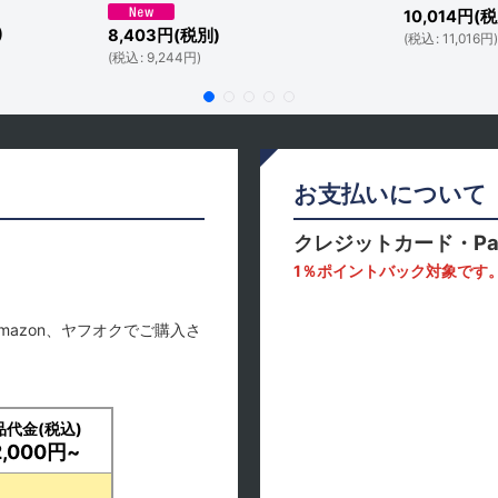
10,014
円
(税
)
8,403
円
(税別)
(
税込
:
11,016
円
(
税込
:
9,244
円
)
お支払いについて
クレジットカード・Pa
1％ポイントバック対象です
mazon、ヤフオクでご購入さ
品代金(税込)
2,000円~