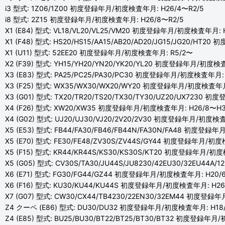
i3 型式: 1Z06/1Z00 初度登録年月/初度検査年月: H26/4〜R2/5
i8 型式: 2Z15 初度登録年月/初度検査年月: H26/8〜R2/5
X1 (E84) 型式: VL18/VL20/VL25/VM20 初度登録年月/初度検査年月: H
X1 (F48) 型式: HS20/HS15/AA15/AB20/AD20/JG15/JG20/HT
X1 (U11) 型式: 52EE20 初度登録年月/初度検査年月: R5/2〜
X2 (F39) 型式: YH15/YH20/YN20/YK20/YL20 初度登録年月/初度検
X3 (E83) 型式: PA25/PC25/PA30/PC30 初度登録年月/初度検査年月: 
X3 (F25) 型式: WX35/WX30/WX20/WY20 初度登録年月/初度検査年月:
X3 (G01) 型式: TX20/TR20/TS20/TX30/TY30/UZ20/UX7230
X4 (F26) 型式: XW20/XW35 初度登録年月/初度検査年月: H26/8〜H3
X4 (G02) 型式: UJ20/UJ30/VJ20/2V20/2V30 初度登録年月/初度検
X5 (E53) 型式: FB44/FA30/FB46/FB44N/FA30N/FA48 初度登録
X5 (E70) 型式: FE30/FE48/ZV30S/ZV44S/GY44 初度登録年月/初度
X5 (F15) 型式: KR44/KR44S/KS30/KS30S/KT20 初度登録年月/初度
X5 (G05) 型式: CV30S/TA30/JU44S/JU8230/42EU30/32EU4
X6 (E71) 型式: FG30/FG44/GZ44 初度登録年月/初度検査年月: H20/
X6 (F16) 型式: KU30/KU44/KU44S 初度登録年月/初度検査年月: H26
X7 (G07) 型式: CW30/CX44/TB4230/22EN30/32EM44 初度登
Z4 クーペ (E86) 型式: DU30/DU32 初度登録年月/初度検査年月: H18/
Z4 (E85) 型式: BU25/BU30/BT22/BT25/BT30/BT32 初度登録年月