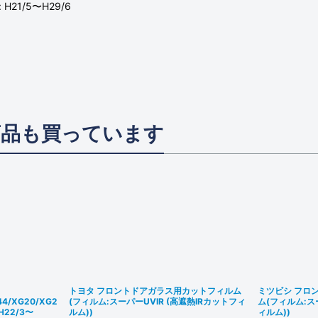
H21/5〜H29/6
商品も買っています
トヨタ フロントドアガラス用カットフィルム
ミツビシ フロ
44/XG20/XG2
(フィルム:スーパーUVIR (高遮熱IRカットフィ
ム(フィルム:ス
22/3〜
ルム))
ィルム))