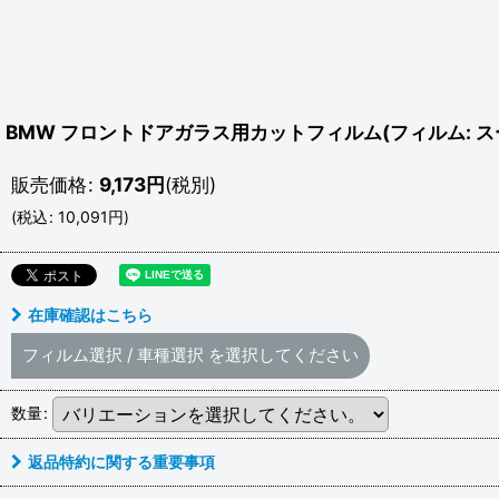
BMW フロントドアガラス用カットフィルム(フィルム: スー
販売価格
:
9,173
円
(税別)
(
税込
:
10,091
円
)
在庫確認はこちら
フィルム選択
/
車種選択
を選択してください
数量
:
返品特約に関する重要事項