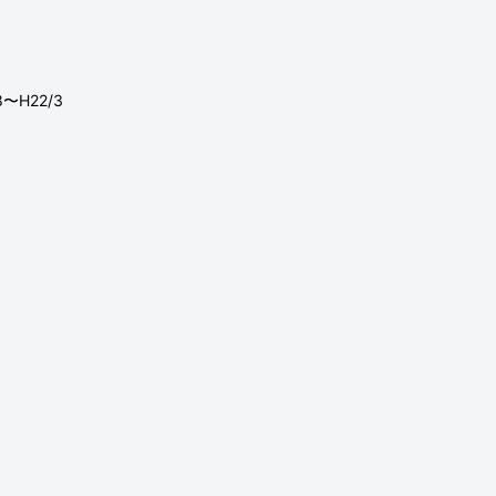
8〜H22/3