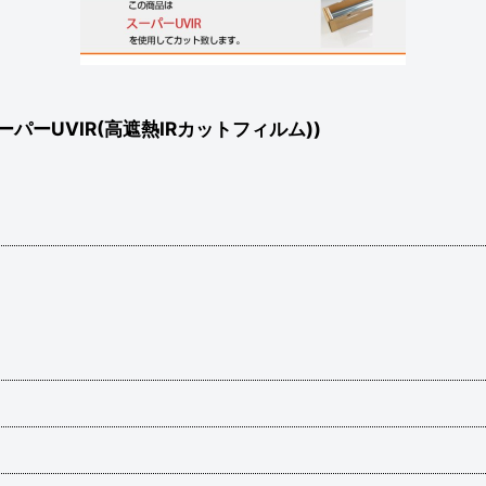
パーUVIR(高遮熱IRカットフィルム))