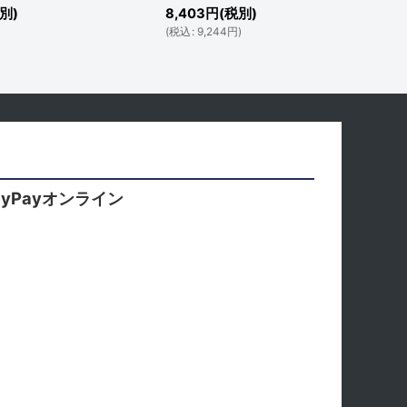
別)
8,403
円
(税別)
)
(
税込
:
9,244
円
)
yPayオンライン
。