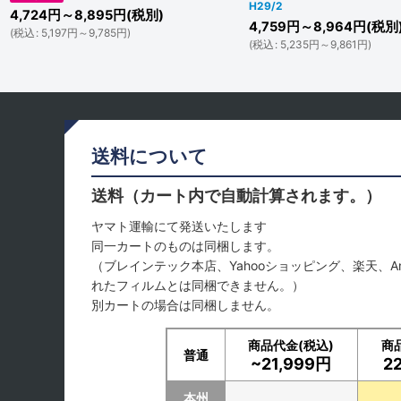
H29/2
4,724
円
～8,895
円
(税別)
4,759
円
～8,964
円
(税別
(
税込
:
5,197
円
～9,785
円
)
(
税込
:
5,235
円
～9,861
円
)
送料について
送料（カート内で自動計算されます。）
ヤマト運輸にて発送いたします
同一カートのものは同梱します。
（ブレインテック本店、Yahooショッピング、楽天、A
れたフィルムとは同梱できません。）
別カートの場合は同梱しません。
商品代金(税込)
商
普通
~21,999円
2
本州