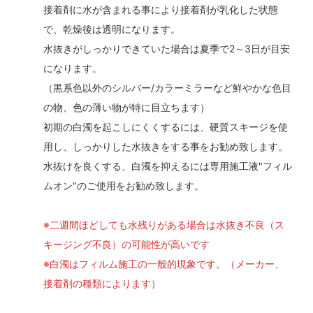
接着剤に水が含まれる事により接着剤が乳化した状態
で、乾燥後は透明になります。
水抜きがしっかりできていた場合は夏季で2～3日が目安
になります。
（黒系色以外のシルバー/カラーミラーなど鮮やかな色目
の物、色の薄い物が特に目立ちます）
初期の白濁を起こしにくくするには、硬質スキージを使
用し、しっかりした水抜きをする事をお勧め致します。
水抜けを良くする、白濁を抑えるには専用施工液"フィル
ムオン"のご使用をお勧め致します。
※二週間ほどしても水残りがある場合は水抜き不良（ス
キージング不良）の可能性が高いです
※白濁はフィルム施工の一般的現象です。（メーカー、
接着剤の種類によります）