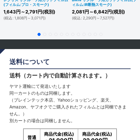
(フィルム:プロ・スモーク)
ィルム:IR断熱スモーク)
1,643
円
～2,791
円
(税別)
2,081
円
～6,842
円
(税別)
(
税込
:
1,808
円
～3,071
円
)
(
税込
:
2,290
円
～7,527
円
)
送料について
送料（カート内で自動計算されます。）
ヤマト運輸にて発送いたします
同一カートのものは同梱します。
（ブレインテック本店、Yahooショッピング、楽天、
Amazon、ヤフオクでご購入されたフィルムとは同梱できま
せん。）
別カートの場合は同梱しません。
商品代金(税込)
商品代金(税込)
普通