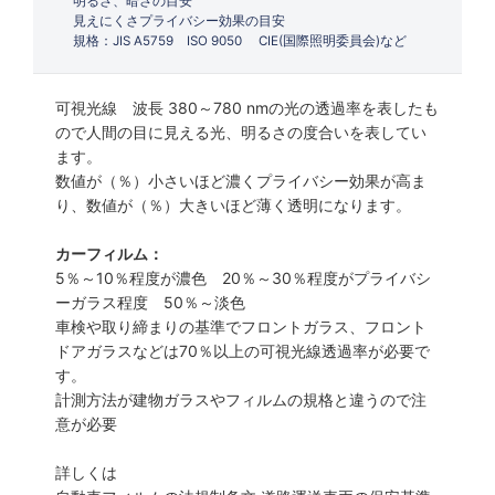
明るさ、暗さの目安
見えにくさプライバシー効果の目安
規格：JIS A5759 ISO 9050 CIE(国際照明委員会)など
可視光線 波長 380～780 nmの光の透過率を表したも
ので人間の目に見える光、明るさの度合いを表してい
ます。
数値が（％）小さいほど濃くプライバシー効果が高ま
り、数値が（％）大きいほど薄く透明になります。
カーフィルム：
5％～10％程度が濃色 20％～30％程度がプライバシ
ーガラス程度 50％～淡色
車検や取り締まりの基準でフロントガラス、フロント
ドアガラスなどは70％以上の可視光線透過率が必要で
す。
計測方法が建物ガラスやフィルムの規格と違うので注
意が必要
詳しくは