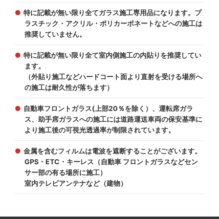
特に記載が無い限り全てガラス施工専用品になります。プ
ラスチック・アクリル・ポリカーポネートなどへの施工は
推奨していません。
特に記載が無い限り全て室内側施工の内貼りを推奨してい
ます。
（外貼り施工などハードコート面より直射を受ける場所へ
の施工は耐久性が落ちます）
自動車フロントガラス(上部20％を除く）、運転席ガラ
ス、助手席ガラスへの施工には道路運送車両の保安基準に
より施工後の可視光透過率が制限されています。
金属を含むフィルムは電波を遮断することがございます。
GPS・ETC・キーレス（自動車 フロントガラスなどセン
サー部の有る場所に施工）
室内テレビアンテナなど（建物）