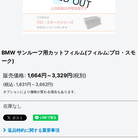
BMW サンルーフ用カットフィルム(フィルム:プロ・スモ
ーク)
販売価格
:
1,664
円
～3,329
円
(税別)
(
税込
:
1,831
円
～3,662
円
)
オプションにより価格が変わる場合もあります。
在庫なし
返品特約に関する重要事項