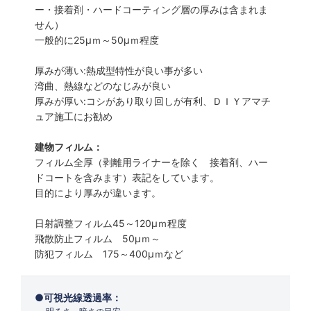
ー・接着剤・ハードコーティング層の厚みは含まれま
せん）
一般的に25µｍ～50µｍ程度
厚みが薄い:熱成型特性が良い事が多い
湾曲、熱線などのなじみが良い
厚みが厚い:コシがあり取り回しが有利、ＤＩＹアマチ
ュア施工にお勧め
建物フィルム：
フィルム全厚（剥離用ライナーを除く 接着剤、ハー
ドコートを含みます）表記をしています。
目的により厚みが違います。
日射調整フィルム45～120µｍ程度
飛散防止フィルム 50µｍ～
防犯フィルム 175～400µｍなど
可視光線透過率：