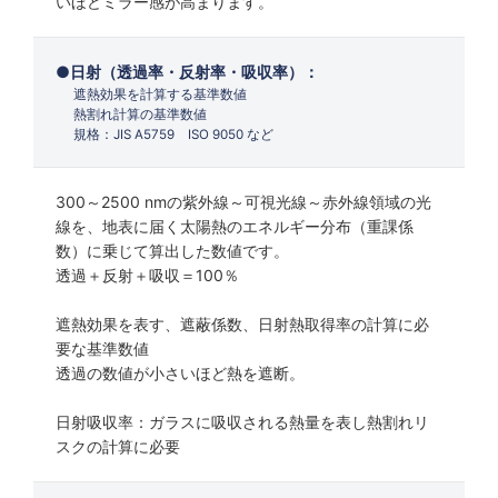
いほどミラー感が高まります。
日射（透過率・反射率・吸収率）：
遮熱効果を計算する基準数値
熱割れ計算の基準数値
規格：JIS A5759 ISO 9050 など
300～2500 nmの紫外線～可視光線～赤外線領域の光
線を、地表に届く太陽熱のエネルギー分布（重課係
数）に乗じて算出した数値です。
透過＋反射＋吸収＝100％
遮熱効果を表す、遮蔽係数、日射熱取得率の計算に必
要な基準数値
透過の数値が小さいほど熱を遮断。
日射吸収率：ガラスに吸収される熱量を表し熱割れリ
スクの計算に必要