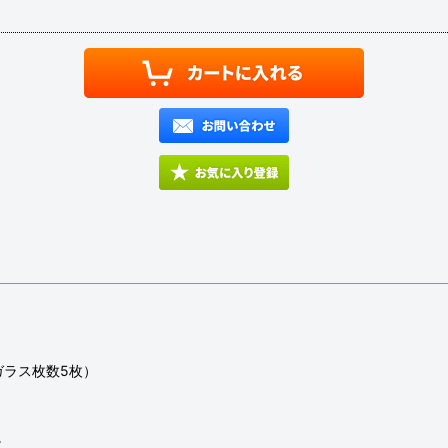
ガラス枚数5枚）
。