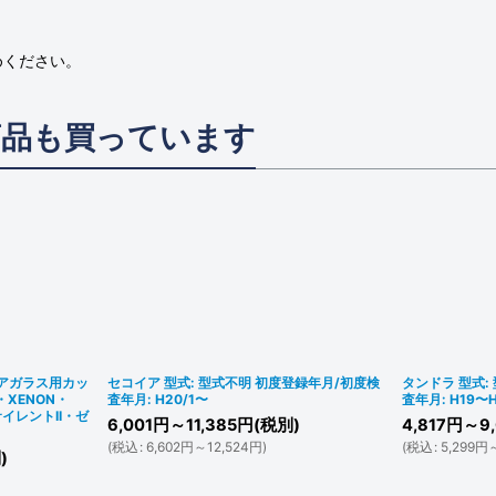
めください。
商品も買っています
ドアガラス用カッ
セコイア 型式: 型式不明 初度登録年月/初度検
タンドラ 型式:
・XENON・
査年月: H20/1〜
査年月: H19〜H
(サイレントII・ゼ
6,001
円
～11,385
円
(税別)
4,817
円
～9,
(
税込
:
6,602
円
～12,524
円
)
(
税込
:
5,299
円
)