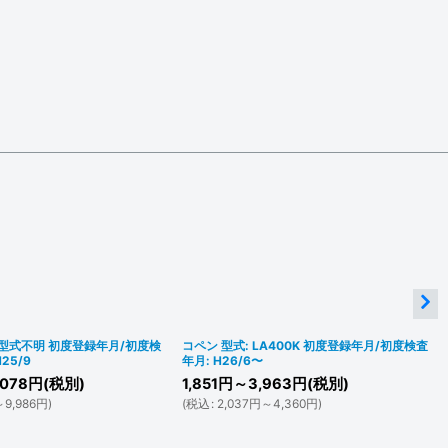
 型式不明 初度登録年月/初度検
コペン 型式: LA400K 初度登録年月/初度検査
25/9
年月: H26/6〜
078
円
(税別)
1,851
円
～3,963
円
(税別)
～9,986
円
)
(
税込
:
2,037
円
～4,360
円
)