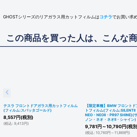
GHOSTシリーズのリアガラス用カットフィルムは
コチラ
でお買い求
この商品を買った人は、こんな
テスラ フロントドアガラス用カットフィルム
【限定車種】BMW フロント
(フィルム:スパッタゴールド)
トフィルム(フィルム:SILENTII
NEO・NEOII・PR97 SHINE)
8,557
円
(税別)
ノン・ネオ・ネオII・シャイン)
(
税込
:
9,413
円
)
9,781
円
～10,790
円
(税別
(
税込
:
10,760
円
～11,869
円
)