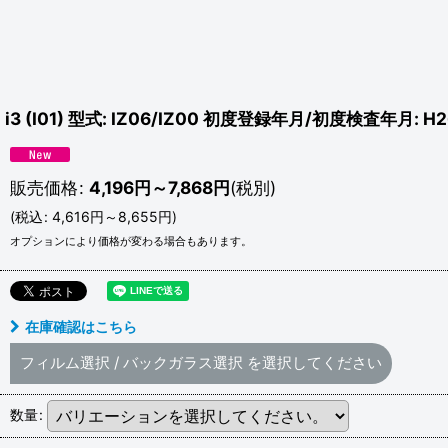
i3 (I01) 型式: IZ06/IZ00 初度登録年月/初度検査年月: H2
販売価格
:
4,196
円
～7,868
円
(税別)
(
税込
:
4,616
円
～8,655
円
)
オプションにより価格が変わる場合もあります。
在庫確認はこちら
フィルム選択
/
バックガラス選択
を選択してください
数量
: