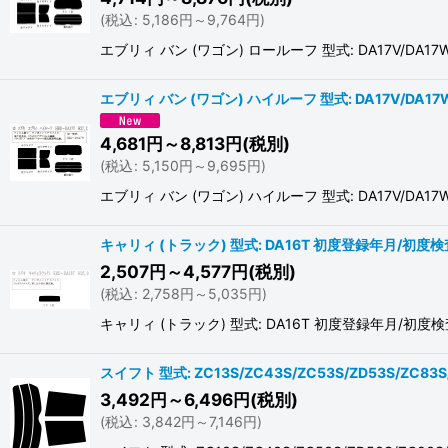
(
税込
:
5,186
円
～9,764
円
)
エブリィ バン (ワゴン) ロールーフ 型式: DA17V/
エブリィ バン (ワゴン) ハイルーフ 型式: DA17V/DA1
4,681
円
～8,813
円
(税別)
(
税込
:
5,150
円
～9,695
円
)
エブリィ バン (ワゴン) ハイルーフ 型式: DA17V/
キャリィ (トラック) 型式: DA16T 初度登録年月/初度検査
2,507
円
～4,577
円
(税別)
(
税込
:
2,758
円
～5,035
円
)
キャリィ (トラック) 型式: DA16T 初度登録年月/
スイフト 型式: ZC13S/ZC43S/ZC53S/ZD53S/ZC8
3,492
円
～6,496
円
(税別)
(
税込
:
3,842
円
～7,146
円
)