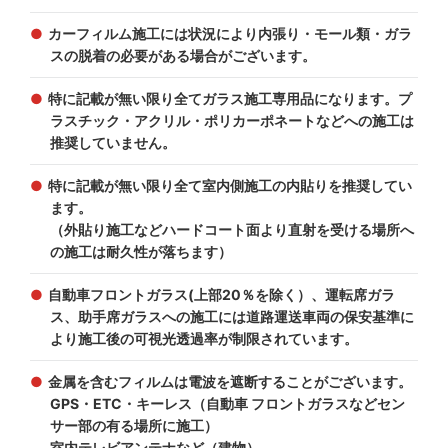
カーフィルム施工には状況により内張り・モール類・ガラ
スの脱着の必要がある場合がございます。
特に記載が無い限り全てガラス施工専用品になります。プ
ラスチック・アクリル・ポリカーポネートなどへの施工は
推奨していません。
特に記載が無い限り全て室内側施工の内貼りを推奨してい
ます。
（外貼り施工などハードコート面より直射を受ける場所へ
の施工は耐久性が落ちます）
自動車フロントガラス(上部20％を除く）、運転席ガラ
ス、助手席ガラスへの施工には道路運送車両の保安基準に
より施工後の可視光透過率が制限されています。
金属を含むフィルムは電波を遮断することがございます。
GPS・ETC・キーレス（自動車 フロントガラスなどセン
サー部の有る場所に施工）
室内テレビアンテナなど（建物）