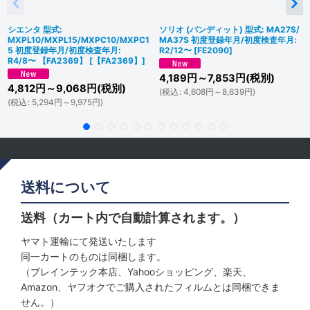
シエンタ 型式:
ソリオ (バンディット) 型式: MA27S/
MXPL10/MXPL15/MXPC10/MXPC1
MA37S 初度登録年月/初度検査年月:
5 初度登録年月/初度検査年月:
R2/12〜
[
FE2090
]
R4/8〜 【FA2369】
[
【FA2369】
]
4,189
円
～7,853
円
(税別)
4,812
円
～9,068
円
(税別)
(
税込
:
4,608
円
～8,639
円
)
(
税込
:
5,294
円
～9,975
円
)
送料について
送料（カート内で自動計算されます。）
ヤマト運輸にて発送いたします
同一カートのものは同梱します。
（ブレインテック本店、Yahooショッピング、楽天、
Amazon、ヤフオクでご購入されたフィルムとは同梱できま
せん。）