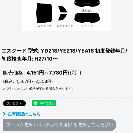
エスクード 型式: YD21S/YE21S/YEA1S 初度登録年月/
初度検査年月: H27/10〜
販売価格
:
4,151
円
～7,780
円
(税別)
(
税込
:
4,567
円
～8,558
円
)
オプションにより価格が変わる場合もあります。
在庫確認はこちら
フィルム選択
/
バックガラス選択
を選択してください