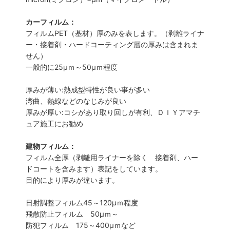
カーフィルム：
フィルムPET（基材）厚のみを表します。（剥離ライナ
ー・接着剤・ハードコーティング層の厚みは含まれま
せん）
一般的に25µｍ～50µｍ程度
厚みが薄い:熱成型特性が良い事が多い
湾曲、熱線などのなじみが良い
厚みが厚い:コシがあり取り回しが有利、ＤＩＹアマチ
ュア施工にお勧め
建物フィルム：
フィルム全厚（剥離用ライナーを除く 接着剤、ハー
ドコートを含みます）表記をしています。
目的により厚みが違います。
日射調整フィルム45～120µｍ程度
飛散防止フィルム 50µｍ～
防犯フィルム 175～400µｍなど