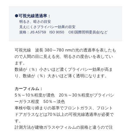
可視光線透過率：
明るさ、暗さの目安
見えにくさプライバシー効果の目安
規格：JIS A5759 ISO 9050 CIE(国際照明委員会)など
可視光線 波長 380～780 nmの光の透過率を表したも
ので人間の目に見える光、明るさの度合いを表してい
ます。
数値が（％）小さいほど濃くプライバシー効果が高ま
り、数値が（％）大きいほど薄く透明になります。
カーフィルム：
5％～10％程度が濃色 20％～30％程度がプライバシ
ーガラス程度 50％～淡色
車検や取り締まりの基準でフロントガラス、フロント
ドアガラスなどは70％以上の可視光線透過率が必要で
す。
計測方法が建物ガラスやフィルムの規格と違うので注