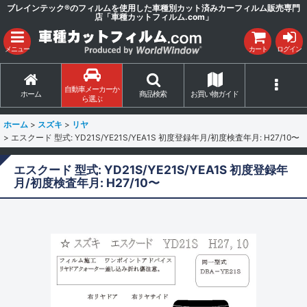
ブレインテック®のフィルムを使用した車種別カット済みカーフィルム販売専門
店「車種カットフィルム.com」
メニュー
カート
ログイン
自動車メーカーか
ホーム
商品検索
お買い物ガイド
ら選ぶ
ホーム
>
スズキ
>
リヤ
>
エスクード 型式: YD21S/YE21S/YEA1S 初度登録年月/初度検査年月: H27/10〜
エスクード 型式: YD21S/YE21S/YEA1S 初度登録年
月/初度検査年月: H27/10〜