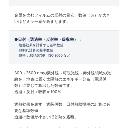
金属を含むフィルムの反射の目安、数値（％）が大き
いほどミラー感が高まります。
日射（透過率・反射率・吸収率）：
遮熱効果を計算する基準数値
熱割れ計算の基準数値
規格：JIS A5759 ISO 9050 など
300～2500 nmの紫外線～可視光線～赤外線領域の光
線を、地表に届く太陽熱のエネルギー分布（重課係
数）に乗じて算出した数値です。
透過＋反射＋吸収＝100％
遮熱効果を表す、遮蔽係数、日射熱取得率の計算に必
要な基準数値
透過の数値が小さいほど熱を遮断。