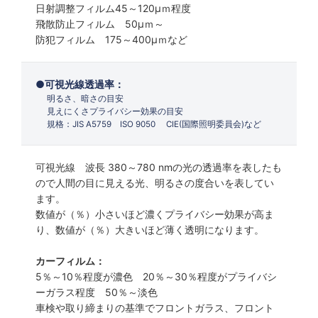
日射調整フィルム45～120µｍ程度
飛散防止フィルム 50µｍ～
防犯フィルム 175～400µｍなど
可視光線透過率：
明るさ、暗さの目安
見えにくさプライバシー効果の目安
規格：JIS A5759 ISO 9050 CIE(国際照明委員会)など
可視光線 波長 380～780 nmの光の透過率を表したも
ので人間の目に見える光、明るさの度合いを表してい
ます。
数値が（％）小さいほど濃くプライバシー効果が高ま
り、数値が（％）大きいほど薄く透明になります。
カーフィルム：
5％～10％程度が濃色 20％～30％程度がプライバシ
ーガラス程度 50％～淡色
車検や取り締まりの基準でフロントガラス、フロント