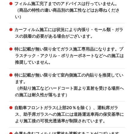
フィルム施工完了までのアドバイスは行っていません。
（商品の特性の違い商品別の施工性などはお尋ねくださ
い）
カーフィルム施工には状況により内張り・モール類・ガラ
スの脱着の必要がある場合がございます。
特に記載が無い限り全てガラス施工専用品になります。プ
ラスチック・アクリル・ポリカーポネートなどへの施工は
推奨していません。
特に記載が無い限り全て室内側施工の内貼りを推奨してい
ます。
（外貼り施工などハードコート面より直射を受ける場所へ
の施工は耐久性が落ちます）
自動車フロントガラス(上部20％を除く）、運転席ガラ
ス、助手席ガラスへの施工には道路運送車両の保安基準に
より施工後の可視光透過率が制限されています。
金属を含むフィルムは電波を遮断することがございます。