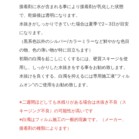
接着剤に水が含まれる事により接着剤が乳化した状態
で、乾燥後は透明になります。
水抜きがしっかりできていた場合は夏季で2～3日が目安
になります。
（黒系色以外のシルバー/カラーミラーなど鮮やかな色目
の物、色の薄い物が特に目立ちます）
初期の白濁を起こしにくくするには、硬質スキージを使
用し、しっかりした水抜きをする事をお勧め致します。
水抜けを良くする、白濁を抑えるには専用施工液"フィル
ムオン"のご使用をお勧め致します。
※二週間ほどしても水残りがある場合は水抜き不良（ス
キージング不良）の可能性が高いです
※白濁はフィルム施工の一般的現象です。（メーカー、
接着剤の種類によります）