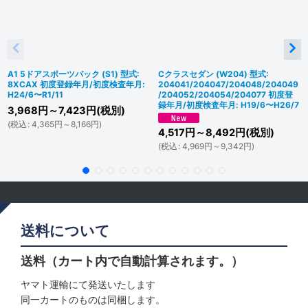
A1 5ドアスポーツバック (S1) 型式:
Cクラスセダン (W204) 型式:
8XCAX 初度登録年月/初度検査年月:
204041/204047/204048/204049
H24/6〜R1/11
/204052/204054/204077 初度登
録年月/初度検査年月: H19/6〜H26/7
3,968
円
～7,423
円
(税別)
(
税込
:
4,365
円
～8,166
円
)
4,517
円
～8,492
円
(税別)
(
税込
:
4,969
円
～9,342
円
)
送料について
送料（カート内で自動計算されます。）
ヤマト運輸にて発送いたします
同一カートのものは同梱します。