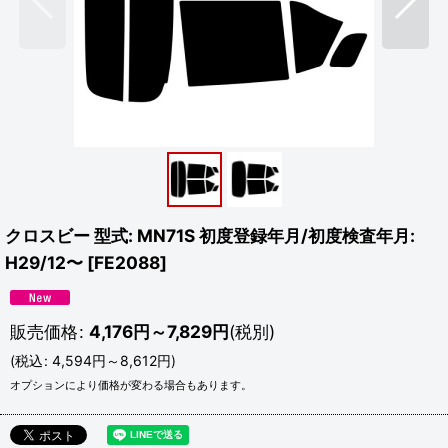
クロスビー 型式: MN71S 初度登録年月/初度検査年月:
H29/12〜
[
FE2088
]
販売価格
:
4,176
円
～7,829
円
(税別)
(
税込
:
4,594
円
～8,612
円
)
オプションにより価格が変わる場合もあります。