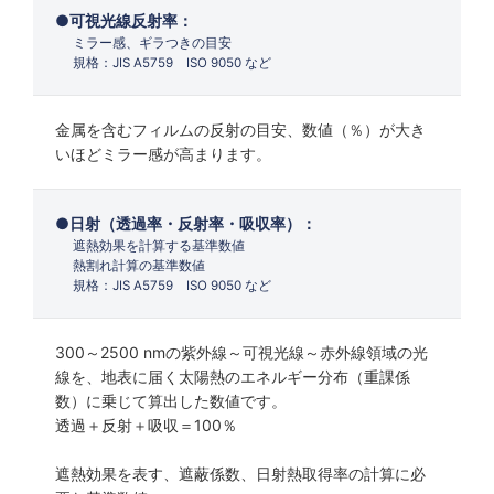
可視光線反射率：
ミラー感、ギラつきの目安
規格：JIS A5759 ISO 9050 など
金属を含むフィルムの反射の目安、数値（％）が大き
いほどミラー感が高まります。
日射（透過率・反射率・吸収率）：
遮熱効果を計算する基準数値
熱割れ計算の基準数値
規格：JIS A5759 ISO 9050 など
300～2500 nmの紫外線～可視光線～赤外線領域の光
線を、地表に届く太陽熱のエネルギー分布（重課係
数）に乗じて算出した数値です。
透過＋反射＋吸収＝100％
遮熱効果を表す、遮蔽係数、日射熱取得率の計算に必