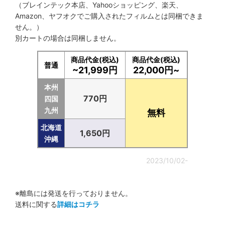
（ブレインテック本店、Yahooショッピング、楽天、
Amazon、ヤフオクでご購入されたフィルムとは同梱できま
せん。）
別カートの場合は同梱しません。
商品代金(税込)
商品代金(税込)
普通
~21,999円
22,000円~
本州
770円
四国
九州
無料
北海道
1,650円
沖縄
2023/10/02-
※離島には発送を行っておりません。
送料に関する
詳細はコチラ