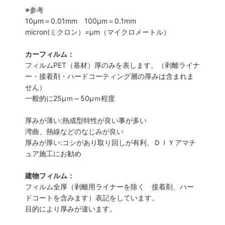
※参考
10μm＝0.01mm 100μm＝0.1mm
micron(ミクロン）=µm（マイクロメートル）
カーフィルム：
フィルムPET（基材）厚のみを表します。（剥離ライナ
ー・接着剤・ハードコーティング層の厚みは含まれま
せん）
一般的に25µｍ～50µｍ程度
厚みが薄い:熱成型特性が良い事が多い
湾曲、熱線などのなじみが良い
厚みが厚い:コシがあり取り回しが有利、ＤＩＹアマチ
ュア施工にお勧め
建物フィルム：
フィルム全厚（剥離用ライナーを除く 接着剤、ハー
ドコートを含みます）表記をしています。
目的により厚みが違います。