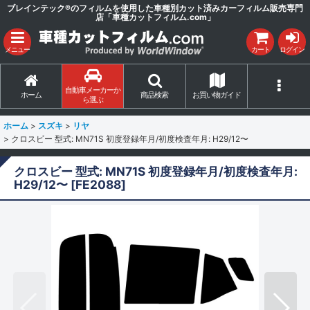
ブレインテック®のフィルムを使用した車種別カット済みカーフィルム販売専門
店「車種カットフィルム.com」
メニュー
カート
ログイン
自動車メーカーか
ホーム
商品検索
お買い物ガイド
ら選ぶ
ホーム
>
スズキ
>
リヤ
>
クロスビー 型式: MN71S 初度登録年月/初度検査年月: H29/12〜
クロスビー 型式: MN71S 初度登録年月/初度検査年月:
H29/12〜
[
FE2088
]