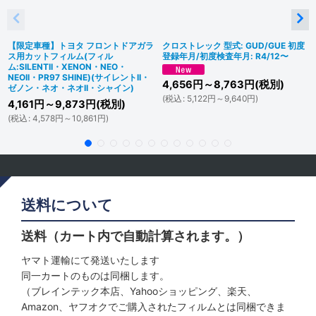
【限定車種】トヨタ フロントドアガラ
クロストレック 型式: GUD/GUE 初度
ス用カットフィルム(フィル
登録年月/初度検査年月: R4/12〜
ム:SILENTII・XENON・NEO・
NEOII・PR97 SHINE)(サイレントII・
4,656
円
～8,763
円
(税別)
ゼノン・ネオ・ネオII・シャイン)
(
税込
:
5,122
円
～9,640
円
)
4,161
円
～9,873
円
(税別)
(
税込
:
4,578
円
～10,861
円
)
送料について
送料（カート内で自動計算されます。）
ヤマト運輸にて発送いたします
同一カートのものは同梱します。
（ブレインテック本店、Yahooショッピング、楽天、
Amazon、ヤフオクでご購入されたフィルムとは同梱できま