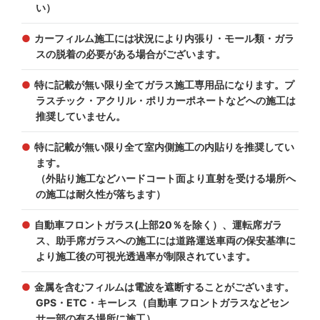
い）
カーフィルム施工には状況により内張り・モール類・ガラ
スの脱着の必要がある場合がございます。
特に記載が無い限り全てガラス施工専用品になります。プ
ラスチック・アクリル・ポリカーポネートなどへの施工は
推奨していません。
特に記載が無い限り全て室内側施工の内貼りを推奨してい
ます。
（外貼り施工などハードコート面より直射を受ける場所へ
の施工は耐久性が落ちます）
自動車フロントガラス(上部20％を除く）、運転席ガラ
ス、助手席ガラスへの施工には道路運送車両の保安基準に
より施工後の可視光透過率が制限されています。
金属を含むフィルムは電波を遮断することがございます。
GPS・ETC・キーレス（自動車 フロントガラスなどセン
サー部の有る場所に施工）