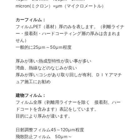
micron(ミクロン）=µm（マイクロメートル）
カーフィルム：
フィルムPET（基材）厚のみを表します。（剥離ライナ
ー・接着剤・ハードコーティング層の厚みは含まれま
せん）
一般的に25µｍ～50µｍ程度
厚みが薄い:熱成型特性が良い事が多い
湾曲、熱線などのなじみが良い
厚みが厚い:コシがあり取り回しが有利、ＤＩＹアマチ
ュア施工にお勧め
建物フィルム：
フィルム全厚（剥離用ライナーを除く 接着剤、ハー
ドコートを含みます）表記をしています。
目的により厚みが違います。
日射調整フィルム45～120µｍ程度
飛散防止フィルム 50µｍ～