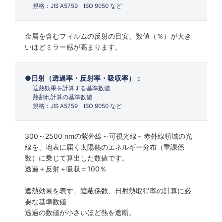
規格：JIS A5759 ISO 9050 など
金属を含むフィルムの反射の目安、数値（％）が大き
いほどミラー感が高まります。
日射（透過率・反射率・吸収率）：
遮熱効果を計算する基準数値
熱割れ計算の基準数値
規格：JIS A5759 ISO 9050 など
300～2500 nmの紫外線～可視光線～赤外線領域の光
線を、地表に届く太陽熱のエネルギー分布（重課係
数）に乗じて算出した数値です。
透過＋反射＋吸収＝100％
遮熱効果を表す、遮蔽係数、日射熱取得率の計算に必
要な基準数値
透過の数値が小さいほど熱を遮断。