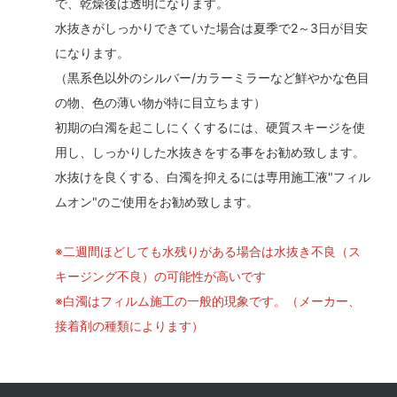
で、乾燥後は透明になります。
水抜きがしっかりできていた場合は夏季で2～3日が目安
になります。
（黒系色以外のシルバー/カラーミラーなど鮮やかな色目
の物、色の薄い物が特に目立ちます）
初期の白濁を起こしにくくするには、硬質スキージを使
用し、しっかりした水抜きをする事をお勧め致します。
水抜けを良くする、白濁を抑えるには専用施工液"フィル
ムオン"のご使用をお勧め致します。
※二週間ほどしても水残りがある場合は水抜き不良（ス
キージング不良）の可能性が高いです
※白濁はフィルム施工の一般的現象です。（メーカー、
接着剤の種類によります）