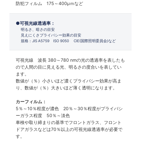
防犯フィルム 175～400µｍなど
可視光線透過率：
明るさ、暗さの目安
見えにくさプライバシー効果の目安
規格：JIS A5759 ISO 9050 CIE(国際照明委員会)など
可視光線 波長 380～780 nmの光の透過率を表したも
ので人間の目に見える光、明るさの度合いを表してい
ます。
数値が（％）小さいほど濃くプライバシー効果が高ま
り、数値が（％）大きいほど薄く透明になります。
カーフィルム：
5％～10％程度が濃色 20％～30％程度がプライバシ
ーガラス程度 50％～淡色
車検や取り締まりの基準でフロントガラス、フロント
ドアガラスなどは70％以上の可視光線透過率が必要で
す。