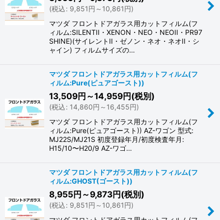
並び順
:
(
税込
:
9,851
円
～10,861
円
)
マツダ フロントドアガラス用カットフィルム(フ
絞り込む
ィルム:SILENTII・XENON・NEO・NEOII・PR97
SHINE)(サイレントII・ゼノン・ネオ・ネオII・シ
ャイン) フィルムサイズの…
マツダ フロントドアガラス用カットフィルム(フ
ィルム:Pure(ピュアゴースト))
13,509
円
～14,959
円
(税別)
(
税込
:
14,860
円
～16,455
円
)
マツダ フロントドアガラス用カットフィルム(フ
ィルム:Pure(ピュアゴースト)) AZ-ワゴン 型式:
MJ22S/MJ21S 初度登録年月/初度検査年月:
H15/10〜H20/9 AZ-ワゴ…
マツダ フロントドアガラス用カットフィルム(フ
ィルム:GHOST(ゴースト))
8,955
円
～9,873
円
(税別)
(
税込
:
9,851
円
～10,861
円
)
マツダ フロントドアガラス用カットフィルム(フ