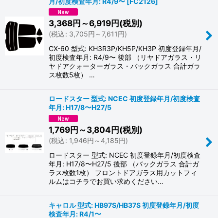
月/初度検査年月: R4/9〜
[
FC2126
]
3,368
円
～6,919
円
(税別)
(
税込
:
3,705
円
～7,611
円
)
CX-60 型式: KH3R3P/KH5P/KH3P 初度登録年月/
初度検査年月: R4/9〜 後部 （リヤドアガラス・リ
ヤドアクォーターガラス・バックガラス 合計ガラ
ス枚数5枚） …
ロードスター 型式: NCEC 初度登録年月/初度検査
年月: H17/8〜H27/5
1,769
円
～3,804
円
(税別)
(
税込
:
1,946
円
～4,185
円
)
ロードスター 型式: NCEC 初度登録年月/初度検査
年月: H17/8〜H27/5 後部 （バックガラス 合計ガ
ラス枚数1枚） フロントドアガラス用カットフィ
ルムはコチラでお買い求めください…
キャロル 型式: HB97S/HB37S 初度登録年月/初度
検査年月: R4/1〜