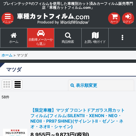
ブレインテック®のフィルムを使用した車種別カット済みカーフィルム販売専門
店「車種カットフィルム.com」
メニュー
カート
ログイン
自動車メーカーか
ホーム
商品検索
お買い物ガイド
ら選ぶ
ホーム
>
マツダ
マツダ
表示順変更
閉じる
58
件
サブカテゴリ
:
【限定車種】マツダ フロントドアガラス用カット
フィルム(フィルム:SILENTII・XENON・NEO・
表示数
:
NEOII・PR97 SHINE)(サイレントII・ゼノン・ネ
オ・ネオII・シャイン)
8,955
円
～9,873
円
(税別)