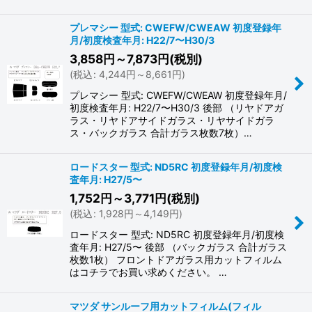
プレマシー 型式: CWEFW/CWEAW 初度登録年
月/初度検査年月: H22/7〜H30/3
3,858
円
～7,873
円
(税別)
(
税込
:
4,244
円
～8,661
円
)
プレマシー 型式: CWEFW/CWEAW 初度登録年月/
初度検査年月: H22/7〜H30/3 後部 （リヤドアガ
ラス・リヤドアサイドガラス・リヤサイドガラ
ス・バックガラス 合計ガラス枚数7枚）…
ロードスター 型式: ND5RC 初度登録年月/初度検
査年月: H27/5〜
1,752
円
～3,771
円
(税別)
(
税込
:
1,928
円
～4,149
円
)
ロードスター 型式: ND5RC 初度登録年月/初度検
査年月: H27/5〜 後部 （バックガラス 合計ガラス
枚数1枚） フロントドアガラス用カットフィルム
はコチラでお買い求めください。 …
マツダ サンルーフ用カットフィルム(フィル