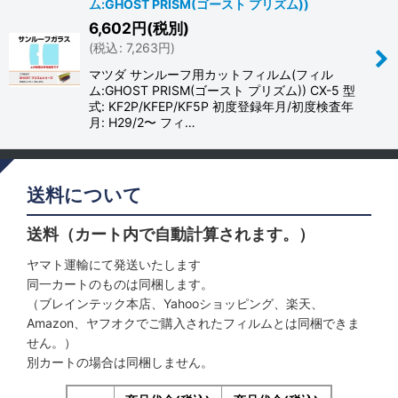
ム:GHOST PRISM(ゴースト プリズム))
6,602
円
(税別)
(
税込
:
7,263
円
)
マツダ サンルーフ用カットフィルム(フィル
ム:GHOST PRISM(ゴースト プリズム)) CX-5 型
式: KF2P/KFEP/KF5P 初度登録年月/初度検査年
月: H29/2〜 フィ…
送料について
送料（カート内で自動計算されます。）
ヤマト運輸にて発送いたします
同一カートのものは同梱します。
（ブレインテック本店、Yahooショッピング、楽天、
Amazon、ヤフオクでご購入されたフィルムとは同梱できま
せん。）
別カートの場合は同梱しません。