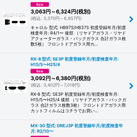
3,063
円
～6,324
円
(税別)
(
税込
:
3,370
円
～6,957
円
)
キャロル 型式: HB97S/HB37S 初度登録年月/初度
検査年月: R4/1〜 後部 （リヤドアガラス・リヤド
アクォーターガラス・バックガラス 合計ガラス枚
数5枚） フロントドアガラス用カ…
RX-8 型式: SE3P 初度登録年月/初度検査年月:
H15/5〜H25/4
3,092
円
～6,380
円
(税別)
(
税込
:
3,402
円
～7,018
円
)
RX-8 型式: SE3P 初度登録年月/初度検査年月:
H15/5〜H25/4 後部 （リヤドアガラス・バックガ
ラス 合計ガラス枚数3枚） フロントドアガラス用
カットフィルムはコチラでお買い…
MX-30 型式: DREJ3P 初度登録年月/初度検査年
月: R2/10〜