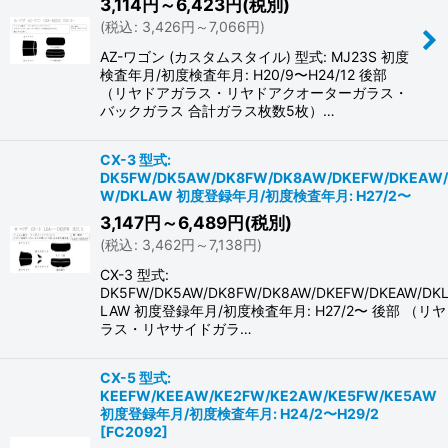
3,114
円
～6,423
円
(税別)
(
税込
:
3,426
円
～7,066
円
)
AZ-ワゴン (カスタムスタイル) 型式: MJ23S 初度
検査年月/初度検査年月: H20/9〜H24/12 後部
（リヤドアガラス・リヤドアクオーターガラス・
バックガラス 合計ガラス枚数5枚）…
CX-3 型式:
DK5FW/DK5AW/DK8FW/DK8AW/DKEFW/DKEAW/
W/DKLAW 初度登録年月/初度検査年月: H27/2〜
3,147
円
～6,489
円
(税別)
(
税込
:
3,462
円
～7,138
円
)
CX-3 型式:
DK5FW/DK5AW/DK8FW/DK8AW/DKEFW/DKEAW/DK
LAW 初度登録年月/初度検査年月: H27/2〜 後部 （リ
ラス・リヤサイドガラ…
CX-5 型式:
KEEFW/KEEAW/KE2FW/KE2AW/KE5FW/KE5AW
初度登録年月/初度検査年月: H24/2〜H29/2
[
FC2092
]