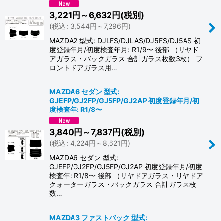
3,221
円
～6,632
円
(税別)
(
税込
:
3,544
円
～7,296
円
)
MAZDA2 型式: DJLFS/DJLAS/DJ5FS/DJ5AS 初
度登録年月/初度検査年月: R1/9〜 後部 （リヤド
アガラス・バックガラス 合計ガラス枚数3枚） フ
ロントドアガラス用…
MAZDA6 セダン 型式:
GJEFP/GJ2FP/GJ5FP/GJ2AP 初度登録年月/初
度検査年: R1/8〜
3,840
円
～7,837
円
(税別)
(
税込
:
4,224
円
～8,621
円
)
MAZDA6 セダン 型式:
GJEFP/GJ2FP/GJ5FP/GJ2AP 初度登録年月/初度
検査年: R1/8〜 後部 （リヤドアガラス・リヤドア
クォーターガラス・バックガラス 合計ガラス枚
数…
MAZDA3 ファストバック 型式: