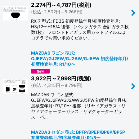
2,274
円
～4,787
円
(税別)
(
税込
:
2,502
円
～5,266
円
)
RX-7 型式: FD3S 初度登録年月/初度検査年月:
H3/12〜H15/4 後部 （バックガラス 合計ガラス枚
数1枚） フロントドアガラス用カットフィルムは
コチラでお買い求めください。 …
MAZDA6 ワゴン 型式:
GJEFW/GJ2FW/GJ2AW/GJ5FW 初度登録年月/
初度検査年月: R1/10〜
3,922
円
～7,998
円
(税別)
(
税込
:
4,315
円
～8,798
円
)
MAZDA6 ワゴン 型式:
GJEFW/GJ2FW/GJ2AW/GJ5FW 初度登録年月/初
度検査年月: R1/10〜 後部 （リヤドアガラス・リ
ヤドアクォーターガラス・リヤクォーターガラ
ス・バ…
MAZDA3 セダン 型式: BPFP/BPEP/BP8P/BP5P
初度登録年月/初度検査年月: R1/5〜