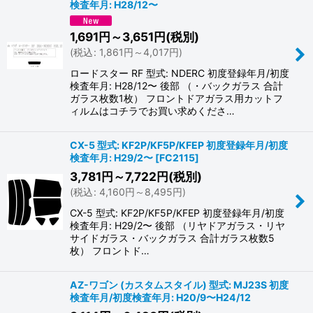
検査年月: H28/12〜
1,691
円
～3,651
円
(税別)
(
税込
:
1,861
円
～4,017
円
)
ロードスター RF 型式: NDERC 初度登録年月/初度
検査年月: H28/12〜 後部 （・バックガラス 合計
ガラス枚数1枚） フロントドアガラス用カットフ
ィルムはコチラでお買い求めくださ…
CX-5 型式: KF2P/KF5P/KFEP 初度登録年月/初度
検査年月: H29/2〜
[
FC2115
]
3,781
円
～7,722
円
(税別)
(
税込
:
4,160
円
～8,495
円
)
CX-5 型式: KF2P/KF5P/KFEP 初度登録年月/初度
検査年月: H29/2〜 後部 （リヤドアガラス・リヤ
サイドガラス・バックガラス 合計ガラス枚数5
枚） フロントド…
AZ-ワゴン (カスタムスタイル) 型式: MJ23S 初度
検査年月/初度検査年月: H20/9〜H24/12