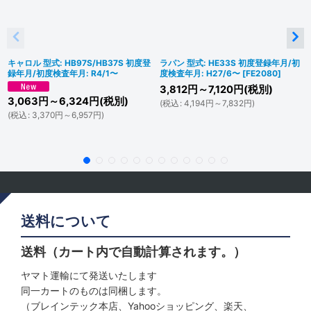
キャロル 型式: HB97S/HB37S 初度登
ラパン 型式: HE33S 初度登録年月/初
録年月/初度検査年月: R4/1〜
度検査年月: H27/6〜
[
FE2080
]
3,812
円
～7,120
円
(税別)
3,063
円
～6,324
円
(税別)
(
税込
:
4,194
円
～7,832
円
)
(
税込
:
3,370
円
～6,957
円
)
送料について
送料（カート内で自動計算されます。）
ヤマト運輸にて発送いたします
同一カートのものは同梱します。
（ブレインテック本店、Yahooショッピング、楽天、