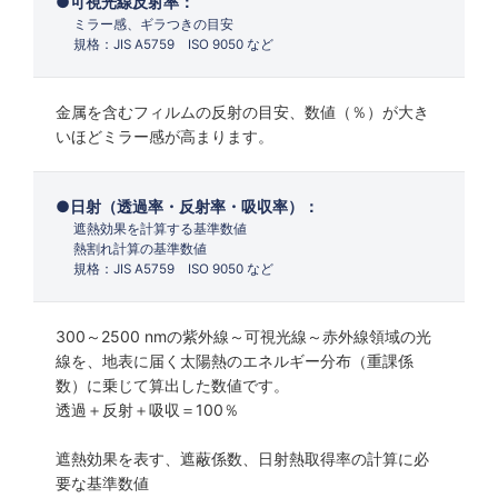
可視光線反射率：
ミラー感、ギラつきの目安
規格：JIS A5759 ISO 9050 など
金属を含むフィルムの反射の目安、数値（％）が大き
いほどミラー感が高まります。
日射（透過率・反射率・吸収率）：
遮熱効果を計算する基準数値
熱割れ計算の基準数値
規格：JIS A5759 ISO 9050 など
300～2500 nmの紫外線～可視光線～赤外線領域の光
線を、地表に届く太陽熱のエネルギー分布（重課係
数）に乗じて算出した数値です。
透過＋反射＋吸収＝100％
遮熱効果を表す、遮蔽係数、日射熱取得率の計算に必
要な基準数値