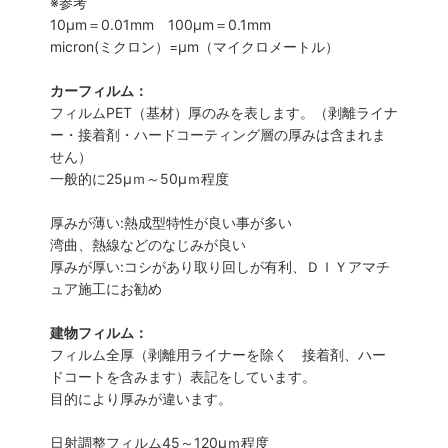
※参考
10μm＝0.01mm 100μm＝0.1mm
micron(ミクロン）=µm（マイクロメートル）
カーフィルム：
フィルムPET（基材）厚のみを表します。（剥離ライナ
ー・接着剤・ハードコーティング層の厚みは含まれま
せん）
一般的に25µｍ～50µｍ程度
厚みが薄い:熱成型特性が良い事が多い
湾曲、熱線などのなじみが良い
厚みが厚い:コシがあり取り回しが有利、ＤＩＹアマチ
ュア施工にお勧め
建物フィルム：
フィルム全厚（剥離用ライナーを除く 接着剤、ハー
ドコートを含みます）表記をしています。
目的により厚みが違います。
日射調整フィルム45～120µｍ程度