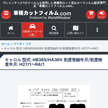
ブレインテック®のフィルムを使用した車種別カット済みカーフィルム販売専門
店「車種カットフィルム.com」
メニュー
カート
ログイン
自動車メーカーか
ホーム
商品検索
お買い物ガイド
ら選ぶ
ホーム
>
マツダ
>
リヤ
>
キャロル 型式: HB36S/HA36V 初度登録年月/初度検査年月: H27/1〜R4/1
キャロル 型式: HB36S/HA36V 初度登録年月/初度検
査年月: H27/1〜R4/1