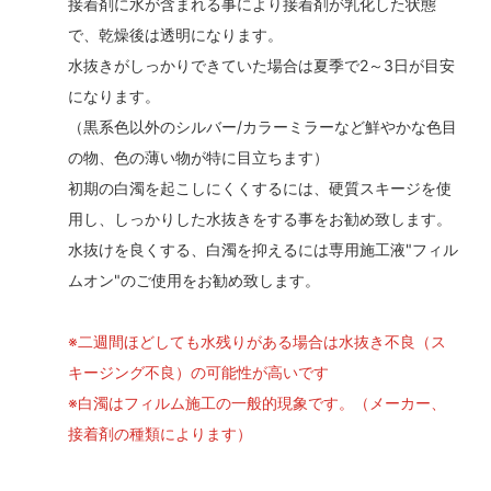
接着剤に水が含まれる事により接着剤が乳化した状態
で、乾燥後は透明になります。
水抜きがしっかりできていた場合は夏季で2～3日が目安
になります。
（黒系色以外のシルバー/カラーミラーなど鮮やかな色目
の物、色の薄い物が特に目立ちます）
初期の白濁を起こしにくくするには、硬質スキージを使
用し、しっかりした水抜きをする事をお勧め致します。
水抜けを良くする、白濁を抑えるには専用施工液"フィル
ムオン"のご使用をお勧め致します。
※二週間ほどしても水残りがある場合は水抜き不良（ス
キージング不良）の可能性が高いです
※白濁はフィルム施工の一般的現象です。（メーカー、
接着剤の種類によります）