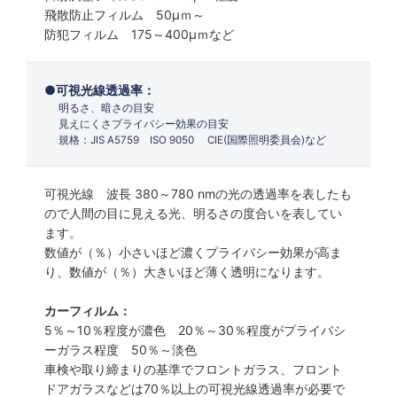
飛散防止フィルム 50µｍ～
防犯フィルム 175～400µｍなど
可視光線透過率：
明るさ、暗さの目安
見えにくさプライバシー効果の目安
規格：JIS A5759 ISO 9050 CIE(国際照明委員会)など
可視光線 波長 380～780 nmの光の透過率を表したも
ので人間の目に見える光、明るさの度合いを表してい
ます。
数値が（％）小さいほど濃くプライバシー効果が高ま
り、数値が（％）大きいほど薄く透明になります。
カーフィルム：
5％～10％程度が濃色 20％～30％程度がプライバシ
ーガラス程度 50％～淡色
車検や取り締まりの基準でフロントガラス、フロント
ドアガラスなどは70％以上の可視光線透過率が必要で