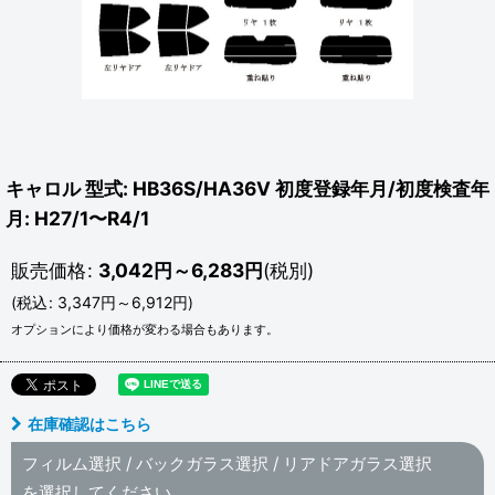
キャロル 型式: HB36S/HA36V 初度登録年月/初度検査年
月: H27/1〜R4/1
販売価格
:
3,042
円
～6,283
円
(税別)
(
税込
:
3,347
円
～6,912
円
)
オプションにより価格が変わる場合もあります。
在庫確認はこちら
フィルム選択
/
バックガラス選択
/
リアドアガラス選択
を選択してください