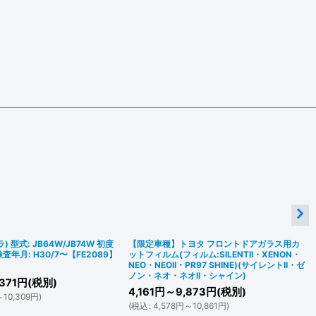
) 型式: JB64W/JB74W 初度
【限定車種】トヨタ フロントドアガラス用カ
年月: H30/7〜【FE2089】
ットフィルム(フィルム:SILENTII・XENON・
NEO・NEOII・PR97 SHINE)(サイレントII・ゼ
ノン・ネオ・ネオII・シャイン)
371
円
(税別)
4,161
円
～9,873
円
(税別)
～10,309
円
)
(
税込
:
4,578
円
～10,861
円
)