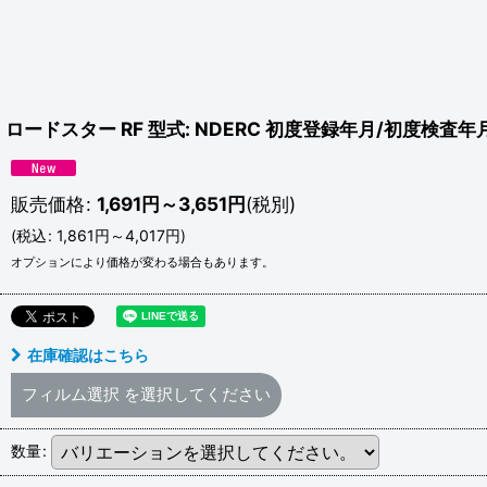
ロードスター RF 型式: NDERC 初度登録年月/初度検査年月:
販売価格
:
1,691
円
～3,651
円
(税別)
(
税込
:
1,861
円
～4,017
円
)
オプションにより価格が変わる場合もあります。
在庫確認はこちら
フィルム選択
を選択してください
数量
: