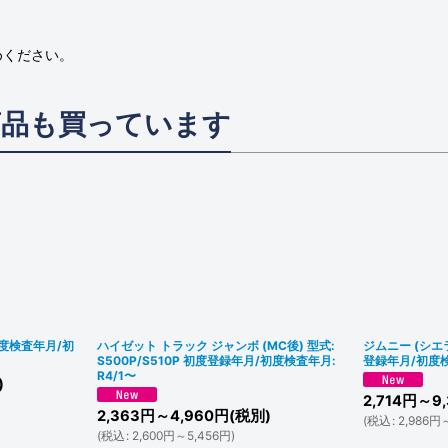
めください。
商品も買っています
初度検査年月/初
ハイゼット トラック ジャンボ (MC後) 型式:
ジムニー (シエラ
S500P/S510P 初度登録年月/初度検査年月:
登録年月/初度検査
R4/1〜
)
2,714
円
～9,
2,363
円
～4,960
円
(税別)
(
税込
:
2,986
円
(
税込
:
2,600
円
～5,456
円
)