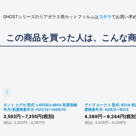
GHOSTシリーズのリアガラス用カットフィルムは
コチラ
でお買い求
この商品を買った人は、こんな
タント エグゼ 型式: L455S/L465S 初度登録
デイズ ルークス 型式: B21A 
年月/初度検査年月: H21/12〜H26/10
度検査年月: H26/2〜R2/2
3,592
円
～7,355
円
(税別)
4,389
円
～8,244
円
(税別
(
税込
:
3,952
円
～8,091
円
)
(
税込
:
4,828
円
～9,069
円
)