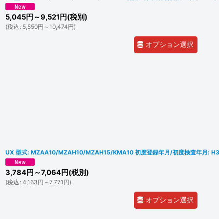
5,045
円
～9,521
円
(税別)
(
税込
:
5,550
円
～10,474
円
)
オプション選択
UX 型式: MZAA10/MZAH10/MZAH15/KMA10 初度登録年月/初度検査年月: 
3,784
円
～7,064
円
(税別)
(
税込
:
4,163
円
～7,771
円
)
オプション選択