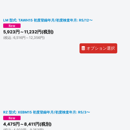
LM 型式: TAWH15 初度登録年月/初度検査年月: R5/12〜
5,923
円
～11,232
円
(税別)
(
税込
:
6,516
円
～12,356
円
)
オプション選択
RZ 型式: XEBM15 初度登録年月/初度検査年月: R5/3〜
4,475
円
～8,411
円
(税別)
(
税込
:
4,923
円
～9,253
円
)