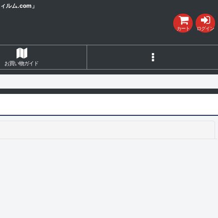
ルム.com」
カート
ログイン
お買い物ガイド
閉じる