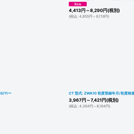
4,413
円
～8,290
円
(税別)
(
税込
:
4,855
円
～9,119
円
)
H30/11〜
CT 型式: ZWA10 初度登録年月/初度検査年
3,967
円
～7,421
円
(税別)
(
税込
:
4,364
円
～8,164
円
)