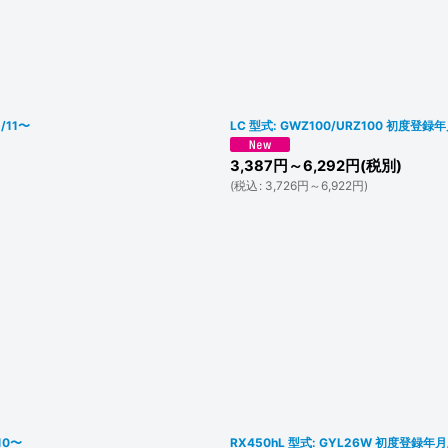
 R2/11〜
LC 型式: GWZ100/URZ100 初度登録
3,387
円
～6,292
円
(税別)
(
税込
:
3,726
円
～6,922
円
)
10〜
RX450hL 型式: GYL26W 初度登録年月