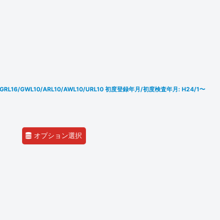
15/GRL16/GWL10/ARL10/AWL10/URL10 初度登録年月/初度検査年月: H24/1〜
オプション選択