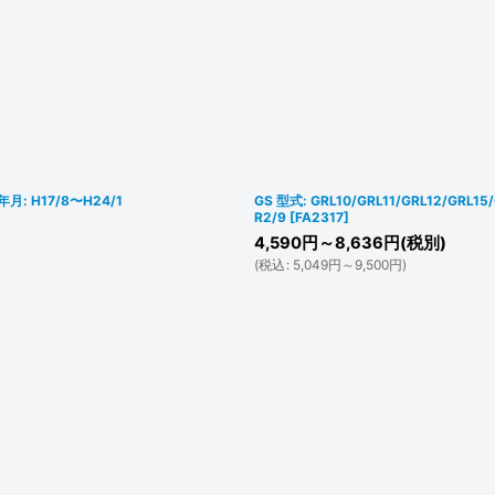
月: H17/8〜H24/1
GS 型式: GRL10/GRL11/GRL12/GRL
R2/9
[
FA2317
]
4,590
円
～8,636
円
(税別)
(
税込
:
5,049
円
～9,500
円
)