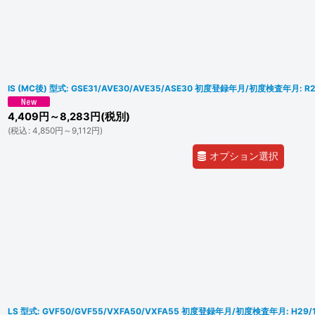
IS (MC後) 型式: GSE31/AVE30/AVE35/ASE30 初度登録年月/初度検査年月:
4,409
円
～8,283
円
(税別)
(
税込
:
4,850
円
～9,112
円
)
オプション選択
LS 型式: GVF50/GVF55/VXFA50/VXFA55 初度登録年月/初度検査年月: H29/