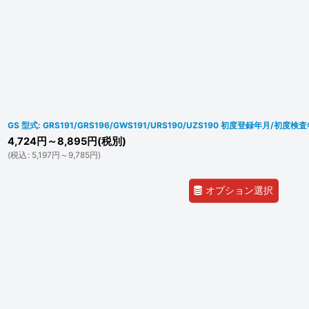
GS 型式: GRS191/GRS196/GWS191/URS190/UZS190 初度登録年月/初度検査年
4,724
円
～8,895
円
(税別)
(
税込
:
5,197
円
～9,785
円
)
オプション選択