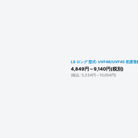
LS ロング 型式: UVF46/UVF45 初度
4,849
円
～9,140
円
(税別)
(
税込
:
5,334
円
～10,054
円
)