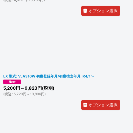
オプション選択
LX 型式: VJA310W 初度登録年月/初度検査年月: R4/1〜
5,200
円
～9,823
円
(税別)
(
税込
:
5,720
円
～10,806
円
)
オプション選択