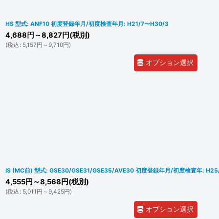
HS 型式: ANF10 初度登録年月/初度検査年月: H21/7〜H30/3
4,688
円
～8,827
円
(税別)
(
税込
:
5,157
円
～9,710
円
)
オプション選択
IS (MC前) 型式: GSE30/GSE31/GSE35/AVE30 初度登録年月/初度検査年: H25
4,555
円
～8,568
円
(税別)
(
税込
:
5,011
円
～9,425
円
)
オプション選択