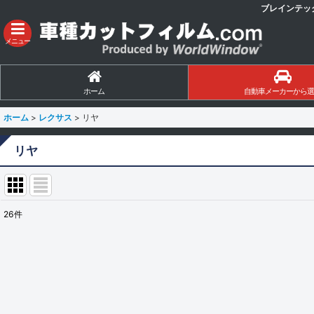
ブレインテッ
メニュー
ホーム
自動車メーカーから選
ホーム
>
レクサス
>
リヤ
リヤ
26
件
表示数
:
並び順
: