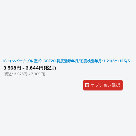
IS コンバーチブル 型式: GSE20 初度登録年月/初度検査年月: H21/5〜H25/5
3,568
円
～6,644
円
(税別)
(
税込
:
3,925
円
～7,309
円
)
オプション選択