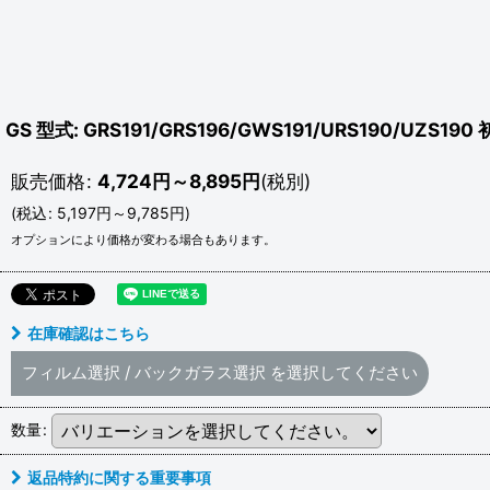
GS 型式: GRS191/GRS196/GWS191/URS190/UZS1
販売価格
:
4,724
円
～8,895
円
(税別)
(
税込
:
5,197
円
～9,785
円
)
オプションにより価格が変わる場合もあります。
在庫確認はこちら
フィルム選択
/
バックガラス選択
を選択してください
数量
:
返品特約に関する重要事項