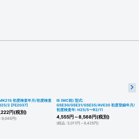
 MK21S 初度検査年月/初度検査
IS (MC前) 型式:
H25/2
[
FE2037
]
GSE30/GSE31/GSE35/AVE30 初度登録年月/
初度検査年: H25/5〜R2/11
,222
円
(税別)
4,555
円
～8,568
円
(税別)
～9,045
円
)
(
税込
:
5,011
円
～9,425
円
)