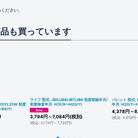
めください。
商品も買っています
ライフ 型式: JB5/JB6/JB7/JB8 初度登録年月/
パレット 型式:
/GYL25W 初度
初度検査年月: H15/9〜H20/11
年月: H20/1〜
R4/11
4,378
円
～8
)
3,794
円
～7,084
円
(税別)
(
税込
:
4,816
円
(
税込
:
4,174
円
～7,793
円
)