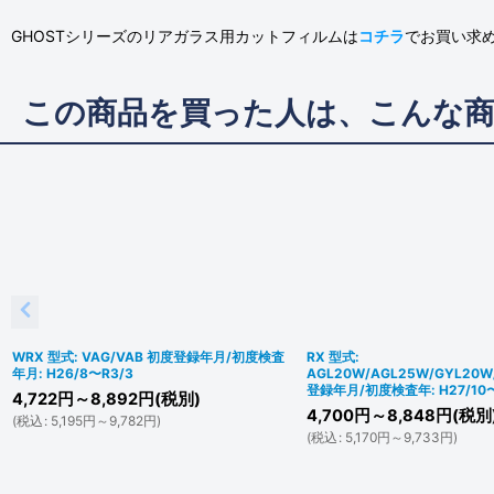
GHOSTシリーズのリアガラス用カットフィルムは
コチラ
でお買い求
この商品を買った人は、こんな
WRX 型式: VAG/VAB 初度登録年月/初度検査
RX 型式:
年月: H26/8〜R3/3
AGL20W/AGL25W/GYL20W
登録年月/初度検査年: H27/10〜
4,722
円
～8,892
円
(税別)
4,700
円
～8,848
円
(税別
(
税込
:
5,195
円
～9,782
円
)
(
税込
:
5,170
円
～9,733
円
)