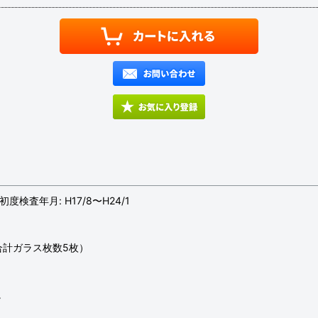
月/初度検査年月: H17/8〜H24/1
合計ガラス枚数5枚）
。