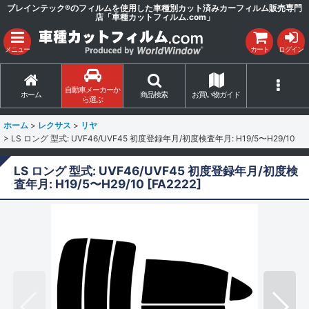
ブレインテック®のフィルムを使用した車種別カット済みカーフィルム販売専門
店「車種カットフィルム.com」
メニュー
カート
ログイン
自動車メーカーか
ホーム
商品検索
お買い物ガイド
ら選ぶ
ホーム
>
レクサス
>
リヤ
>
LS ロング 型式: UVF46/UVF45 初度登録年月/初度検査年月: H19/5〜H29/10
LS ロング 型式: UVF46/UVF45 初度登録年月/初度検
査年月: H19/5〜H29/10
[
FA2222
]