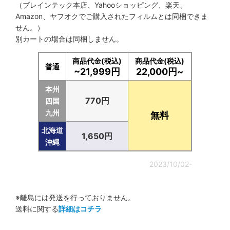
（ブレインテック本店、Yahooショッピング、楽天、
Amazon、ヤフオクでご購入されたフィルムとは同梱できま
せん。）
別カートの場合は同梱しません。
商品代金(税込)
商品代金(税込)
普通
~21,999円
22,000円~
本州
770円
四国
九州
無料
北海道
1,650円
沖縄
2023/10/02-
※離島には発送を行っておりません。
送料に関する
詳細はコチラ