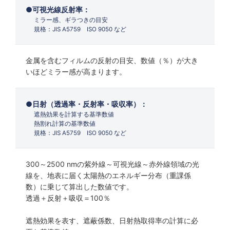
可視光線反射率：
ミラー感、ギラつきの目安
規格：JIS A5759 ISO 9050 など
金属を含むフィルムの反射の目安、数値（％）が大き
いほどミラー感が高まります。
日射（透過率・反射率・吸収率）：
遮熱効果を計算する基準数値
熱割れ計算の基準数値
規格：JIS A5759 ISO 9050 など
300～2500 nmの紫外線～可視光線～赤外線領域の光
線を、地表に届く太陽熱のエネルギー分布（重課係
数）に乗じて算出した数値です。
透過＋反射＋吸収＝100％
遮熱効果を表す、遮蔽係数、日射熱取得率の計算に必