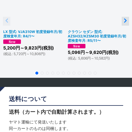
LX 型式: VJA310W 初度登録年月/初
クラウン セダン 型式:
度検査年月: R4/1〜
AZSH32/KZSM30 初度登録年月/初
度検査年月: R5/11〜
5,200
円
～9,823
円
(税別)
5,096
円
～9,620
円
(税別)
(
税込
:
5,720
円
～10,806
円
)
(
税込
:
5,606
円
～10,582
円
)
送料について
送料（カート内で自動計算されます。）
ヤマト運輸にて発送いたします
同一カートのものは同梱します。