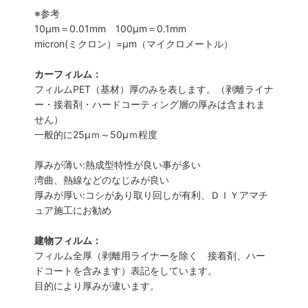
※参考
10μm＝0.01mm 100μm＝0.1mm
micron(ミクロン）=µm（マイクロメートル）
カーフィルム：
フィルムPET（基材）厚のみを表します。（剥離ライナ
ー・接着剤・ハードコーティング層の厚みは含まれま
せん）
一般的に25µｍ～50µｍ程度
厚みが薄い:熱成型特性が良い事が多い
湾曲、熱線などのなじみが良い
厚みが厚い:コシがあり取り回しが有利、ＤＩＹアマチ
ュア施工にお勧め
建物フィルム：
フィルム全厚（剥離用ライナーを除く 接着剤、ハー
ドコートを含みます）表記をしています。
目的により厚みが違います。