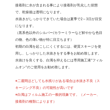
接着剤に水が含まれる事により接着剤が乳化した状態
で、乾燥後は透明になります。
水抜きがしっかりできていた場合は夏季で2～3日が目安
になります。
（黒系色以外のシルバー/カラーミラーなど鮮やかな色目
の物、色の薄い物が特に目立ちます）
初期の白濁を起こしにくくするには、硬質スキージを使
用し、しっかりした水抜きをする事をお勧め致します。
水抜けを良くする、白濁を抑えるには専用施工液"フィル
ムオン"のご使用をお勧め致します。
※二週間ほどしても水残りがある場合は水抜き不良（ス
キージング不良）の可能性が高いです
※白濁はフィルム施工の一般的現象です。（メーカー、
接着剤の種類によります）