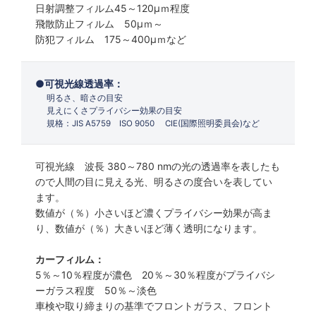
日射調整フィルム45～120µｍ程度
飛散防止フィルム 50µｍ～
防犯フィルム 175～400µｍなど
可視光線透過率：
明るさ、暗さの目安
見えにくさプライバシー効果の目安
規格：JIS A5759 ISO 9050 CIE(国際照明委員会)など
可視光線 波長 380～780 nmの光の透過率を表したも
ので人間の目に見える光、明るさの度合いを表してい
ます。
数値が（％）小さいほど濃くプライバシー効果が高ま
り、数値が（％）大きいほど薄く透明になります。
カーフィルム：
5％～10％程度が濃色 20％～30％程度がプライバシ
ーガラス程度 50％～淡色
車検や取り締まりの基準でフロントガラス、フロント