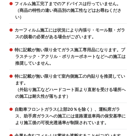
フィルム施工完了までのアドバイスは行っていません。
（商品の特性の違い商品別の施工性などはお尋ねくださ
い）
カーフィルム施工には状況により内張り・モール類・ガラ
スの脱着の必要がある場合がございます。
特に記載が無い限り全てガラス施工専用品になります。プ
ラスチック・アクリル・ポリカーポネートなどへの施工は
推奨していません。
特に記載が無い限り全て室内側施工の内貼りを推奨してい
ます。
（外貼り施工などハードコート面より直射を受ける場所へ
の施工は耐久性が落ちます）
自動車フロントガラス(上部20％を除く）、運転席ガラ
ス、助手席ガラスへの施工には道路運送車両の保安基準に
より施工後の可視光透過率が制限されています。
金属を含むフィルムは電波を遮断することがございます。