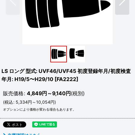
LS ロング 型式: UVF46/UVF45 初度登録年月/初度検査
年月: H19/5〜H29/10
[
FA2222
]
販売価格
:
4,849
円
～9,140
円
(税別)
(
税込
:
5,334
円
～10,054
円
)
オプションにより価格が変わる場合もあります。