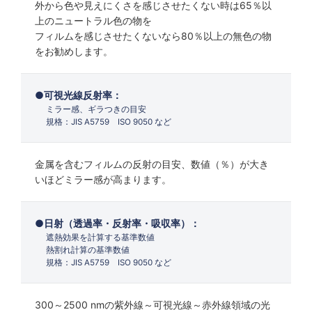
外から色や見えにくさを感じさせたくない時は65％以
上のニュートラル色の物を
フィルムを感じさせたくないなら80％以上の無色の物
をお勧めします。
可視光線反射率：
ミラー感、ギラつきの目安
規格：JIS A5759 ISO 9050 など
金属を含むフィルムの反射の目安、数値（％）が大き
いほどミラー感が高まります。
日射（透過率・反射率・吸収率）：
遮熱効果を計算する基準数値
熱割れ計算の基準数値
規格：JIS A5759 ISO 9050 など
300～2500 nmの紫外線～可視光線～赤外線領域の光