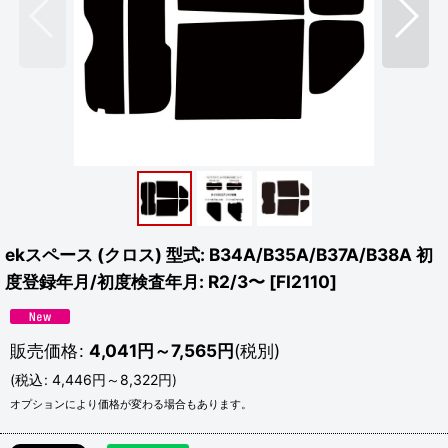
ekスペース (クロス) 型式: B34A/B35A/B37A/B38A 初
度登録年月/初度検査年月: R2/3〜
[
FI2110
]
販売価格
:
4,041
円
～7,565
円
(税別)
(
税込
:
4,446
円
～8,322
円
)
オプションにより価格が変わる場合もあります。