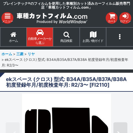
ブレインテック®のフィルムを使用した車種別カット済みカーフィルム販売専門
店「車種カットフィルム.com」
メニュー
カート
ログイン
自動車メーカーか
ホーム
商品検索
お買い物ガイド
ら選ぶ
ホーム
>
三菱
>
リヤ
>
ekスペース (クロス) 型式: B34A/B35A/B37A/B38A 初度登録年月/初度検査年
月: R2/3〜
ekスペース (クロス) 型式: B34A/B35A/B37A/B38A
初度登録年月/初度検査年月: R2/3〜
[
FI2110
]