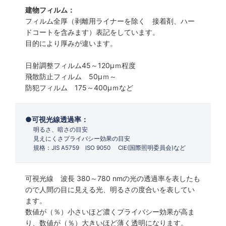
建物フィルム：
フィルム全厚（剥離用ライナーを除く 接着剤、ハー
ドコートを含みます）表記をしています。
目的により厚みが違います。
日射調整フィルム45～120µｍ程度
飛散防止フィルム 50µｍ～
防犯フィルム 175～400µｍなど
可視光線透過率：
明るさ、暗さの目安
見えにくさプライバシー効果の目安
規格：JIS A5759 ISO 9050 CIE(国際照明委員会)など
可視光線 波長 380～780 nmの光の透過率を表したも
ので人間の目に見える光、明るさの度合いを表してい
ます。
数値が（％）小さいほど濃くプライバシー効果が高ま
り、数値が（％）大きいほど薄く透明になります。