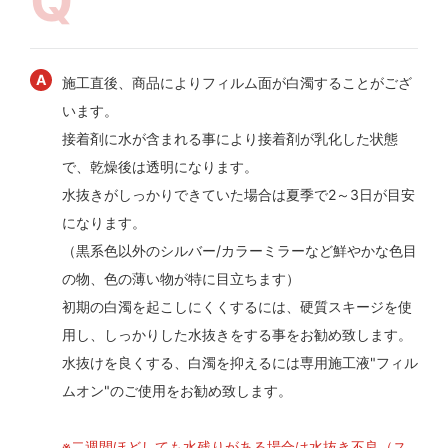
施工直後、商品によりフィルム面が白濁することがござ
います。
接着剤に水が含まれる事により接着剤が乳化した状態
で、乾燥後は透明になります。
水抜きがしっかりできていた場合は夏季で2～3日が目安
になります。
（黒系色以外のシルバー/カラーミラーなど鮮やかな色目
の物、色の薄い物が特に目立ちます）
初期の白濁を起こしにくくするには、硬質スキージを使
用し、しっかりした水抜きをする事をお勧め致します。
水抜けを良くする、白濁を抑えるには専用施工液"フィル
ムオン"のご使用をお勧め致します。
※二週間ほどしても水残りがある場合は水抜き不良（ス