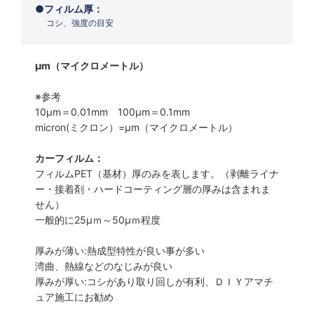
フィルム厚：
コシ、強度の目安
μm（マイクロメートル）
※参考
10μm＝0.01mm 100μm＝0.1mm
micron(ミクロン）=µm（マイクロメートル）
カーフィルム：
フィルムPET（基材）厚のみを表します。（剥離ライナ
ー・接着剤・ハードコーティング層の厚みは含まれま
せん）
一般的に25µｍ～50µｍ程度
厚みが薄い:熱成型特性が良い事が多い
湾曲、熱線などのなじみが良い
厚みが厚い:コシがあり取り回しが有利、ＤＩＹアマチ
ュア施工にお勧め