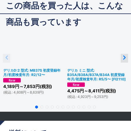
この商品を買った人は、こんな
商品も買っています
デリカD:2 型式: MB37S 初度登録年
デリカ ミニ 型式:
月/初度検査年月: R2/12〜
B35A/B38A/B37A/B34A 初度登録
年月/初度検査年月: R5/5〜
[
FI2110
]
4,189
円
～7,853
円
(税別)
4,475
円
～8,411
円
(税別)
(
税込
:
4,608
円
～8,639
円
)
(
税込
:
4,923
円
～9,253
円
)