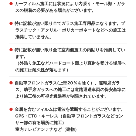
カーフィルム施工には状況により内張り・モール類・ガラ
スの脱着の必要がある場合がございます。
特に記載が無い限り全てガラス施工専用品になります。プ
ラスチック・アクリル・ポリカーポネートなどへの施工は
推奨していません。
特に記載が無い限り全て室内側施工の内貼りを推奨してい
ます。
（外貼り施工などハードコート面より直射を受ける場所へ
の施工は耐久性が落ちます）
自動車フロントガラス(上部20％を除く）、運転席ガラ
ス、助手席ガラスへの施工には道路運送車両の保安基準に
より施工後の可視光透過率が制限されています。
金属を含むフィルムは電波を遮断することがございます。
GPS・ETC・キーレス（自動車 フロントガラスなどセン
サー部の有る場所に施工）
室内テレビアンテナなど（建物）