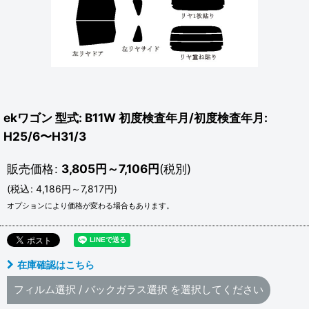
ekワゴン 型式: B11W 初度検査年月/初度検査年月:
H25/6〜H31/3
販売価格
:
3,805
円
～7,106
円
(税別)
(
税込
:
4,186
円
～7,817
円
)
オプションにより価格が変わる場合もあります。
在庫確認はこちら
フィルム選択
/
バックガラス選択
を選択してください