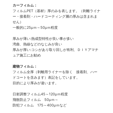
カーフィルム：
フィルムPET（基材）厚のみを表します。（剥離ライナ
ー・接着剤・ハードコーティング層の厚みは含まれま
せん）
一般的に25µｍ～50µｍ程度
厚みが薄い:熱成型特性が良い事が多い
湾曲、熱線などのなじみが良い
厚みが厚い:コシがあり取り回しが有利、ＤＩＹアマチ
ュア施工にお勧め
建物フィルム：
フィルム全厚（剥離用ライナーを除く 接着剤、ハー
ドコートを含みます）表記をしています。
目的により厚みが違います。
日射調整フィルム45～120µｍ程度
飛散防止フィルム 50µｍ～
防犯フィルム 175～400µｍなど