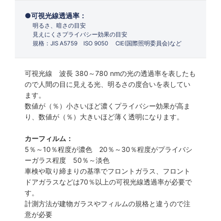
可視光線透過率：
明るさ、暗さの目安
見えにくさプライバシー効果の目安
規格：JIS A5759 ISO 9050 CIE(国際照明委員会)など
可視光線 波長 380～780 nmの光の透過率を表したも
ので人間の目に見える光、明るさの度合いを表してい
ます。
数値が（％）小さいほど濃くプライバシー効果が高ま
り、数値が（％）大きいほど薄く透明になります。
カーフィルム：
5％～10％程度が濃色 20％～30％程度がプライバシ
ーガラス程度 50％～淡色
車検や取り締まりの基準でフロントガラス、フロント
ドアガラスなどは70％以上の可視光線透過率が必要で
す。
計測方法が建物ガラスやフィルムの規格と違うので注
意が必要