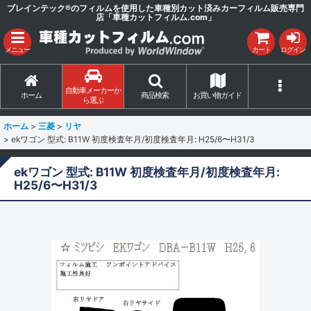
ブレインテック®のフィルムを使用した車種別カット済みカーフィルム販売専門
店「車種カットフィルム.com」
メニュー
カート
ログイン
自動車メーカーか
ホーム
商品検索
お買い物ガイド
ら選ぶ
ホーム
>
三菱
>
リヤ
>
ekワゴン 型式: B11W 初度検査年月/初度検査年月: H25/6〜H31/3
ekワゴン 型式: B11W 初度検査年月/初度検査年月:
H25/6〜H31/3