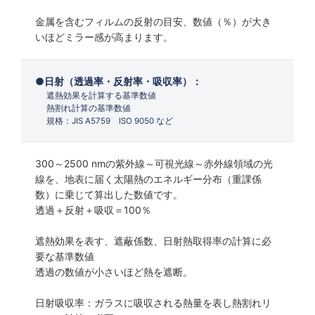
金属を含むフィルムの反射の目安、数値（％）が大き
いほどミラー感が高まります。
日射（透過率・反射率・吸収率）：
遮熱効果を計算する基準数値
熱割れ計算の基準数値
規格：JIS A5759 ISO 9050 など
300～2500 nmの紫外線～可視光線～赤外線領域の光
線を、地表に届く太陽熱のエネルギー分布（重課係
数）に乗じて算出した数値です。
透過＋反射＋吸収＝100％
遮熱効果を表す、遮蔽係数、日射熱取得率の計算に必
要な基準数値
透過の数値が小さいほど熱を遮断。
日射吸収率：ガラスに吸収される熱量を表し熱割れリ