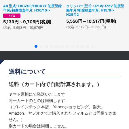
A8 型式: F8CZSF/F8CXYF 初度登録
クリッパー 型式: U71V/U72V 初度登
年月/初度検査年月: H30/10〜
録年月/初度検査年月: H15/9〜
H25/12
5,556
円
～10,517
円
(税別)
5,139
円
～9,705
円
(税別)
(
税込
:
6,112
円
～11,569
円
)
(
税込
:
5,653
円
～10,676
円
)
送料について
送料（カート内で自動計算されます。）
ヤマト運輸にて発送いたします
同一カートのものは同梱します。
（ブレインテック本店、Yahooショッピング、楽天、
Amazon、ヤフオクでご購入されたフィルムとは同梱できま
せん。）
別カートの場合は同梱しません。