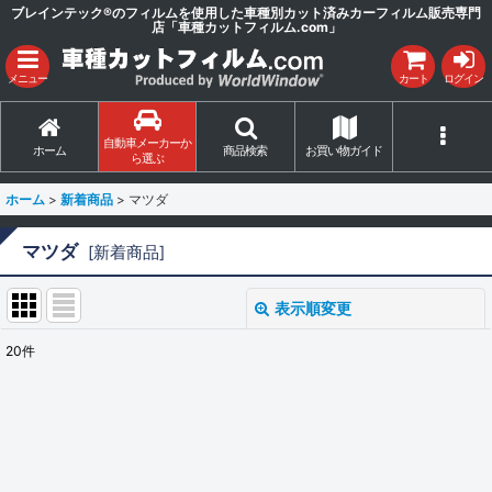
ブレインテック®のフィルムを使用した車種別カット済みカーフィルム販売専門
店「車種カットフィルム.com」
メニュー
カート
ログイン
自動車メーカーか
ホーム
商品検索
お買い物ガイド
ら選ぶ
ホーム
>
新着商品
>
マツダ
マツダ
[
新着商品
]
表示順変更
閉じる
20
件
サブカテゴリ
:
表示数
: