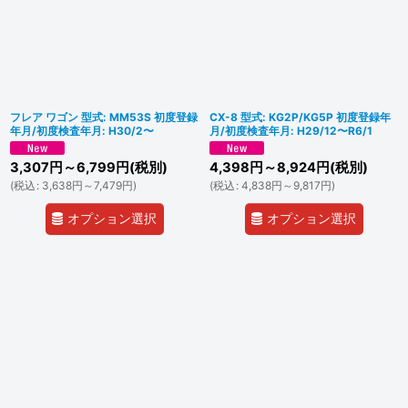
フレア ワゴン 型式: MM53S 初度登録
CX-8 型式: KG2P/KG5P 初度登録年
年月/初度検査年月: H30/2〜
月/初度検査年月: H29/12〜R6/1
3,307
円
～6,799
円
(税別)
4,398
円
～8,924
円
(税別)
(
税込
:
3,638
円
～7,479
円
)
(
税込
:
4,838
円
～9,817
円
)
オプション選択
オプション選択