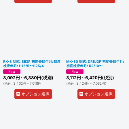
RX-8 型式: SE3P 初度登録年月/初度
MX-30 型式: DREJ3P 初度登録年月/
検査年月: H15/5〜H25/4
初度検査年月: R2/10〜
3,092
円
～6,380
円
(税別)
3,112
円
～6,420
円
(税別)
(
税込
:
3,402
円
～7,018
円
)
(
税込
:
3,424
円
～7,062
円
)
オプション選択
オプション選択