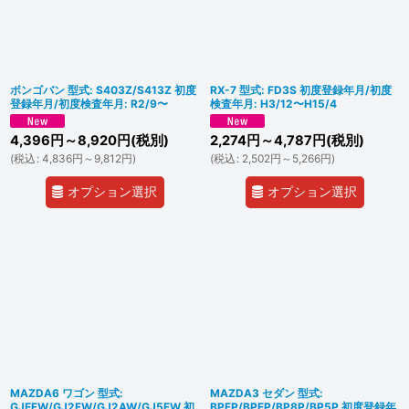
ボンゴバン 型式: S403Z/S413Z 初度
RX-7 型式: FD3S 初度登録年月/初度
登録年月/初度検査年月: R2/9〜
検査年月: H3/12〜H15/4
4,396
円
～8,920
円
(税別)
2,274
円
～4,787
円
(税別)
(
税込
:
4,836
円
～9,812
円
)
(
税込
:
2,502
円
～5,266
円
)
オプション選択
オプション選択
MAZDA6 ワゴン 型式:
MAZDA3 セダン 型式:
GJEFW/GJ2FW/GJ2AW/GJ5FW 初
BPFP/BPEP/BP8P/BP5P 初度登録年