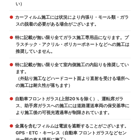
い）
カーフィルム施工には状況により内張り・モール類・ガラ
スの脱着の必要がある場合がございます。
特に記載が無い限り全てガラス施工専用品になります。プ
ラスチック・アクリル・ポリカーポネートなどへの施工は
推奨していません。
特に記載が無い限り全て室内側施工の内貼りを推奨してい
ます。
（外貼り施工などハードコート面より直射を受ける場所へ
の施工は耐久性が落ちます）
自動車フロントガラス(上部20％を除く）、運転席ガラ
ス、助手席ガラスへの施工には道路運送車両の保安基準に
より施工後の可視光透過率が制限されています。
金属を含むフィルムは電波を遮断することがございます。
GPS・ETC・キーレス（自動車 フロントガラスなどセン
サー部の有る場所に施工）