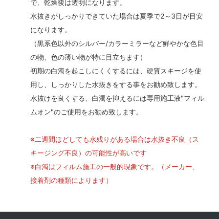
で、乾燥後は透明になります。
水抜きがしっかりできていた場合は夏季で2～3日が目安
になります。
（黒系色以外のシルバー/カラーミラーなど鮮やかな色目
の物、色の薄い物が特に目立ちます）
初期の白濁を起こしにくくするには、硬質スキージを使
用し、しっかりした水抜きをする事をお勧め致します。
水抜けを良くする、白濁を抑えるには専用施工液"フィル
ムオン"のご使用をお勧め致します。
※二週間ほどしても水残りがある場合は水抜き不良（ス
キージング不良）の可能性が高いです
※白濁はフィルム施工の一般的現象です。（メーカー、
接着剤の種類によります）