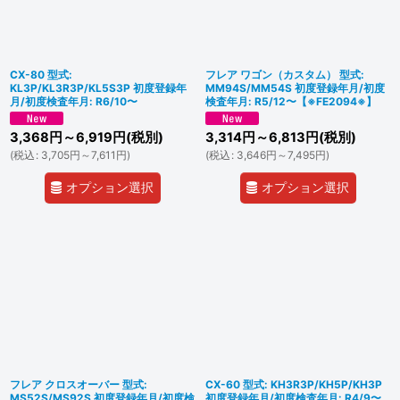
並び順
:
絞り込む
CX-80 型式:
フレア ワゴン（カスタム） 型式:
KL3P/KL3R3P/KL5S3P 初度登録年
MM94S/MM54S 初度登録年月/初度
月/初度検査年月: R6/10〜
検査年月: R5/12〜【※FE2094※】
3,368
円
～6,919
円
(税別)
3,314
円
～6,813
円
(税別)
(
税込
:
3,705
円
～7,611
円
)
(
税込
:
3,646
円
～7,495
円
)
オプション選択
オプション選択
フレア クロスオーバー 型式:
CX-60 型式: KH3R3P/KH5P/KH3P
MS52S/MS92S 初度登録年月/初度検
初度登録年月/初度検査年月: R4/9〜