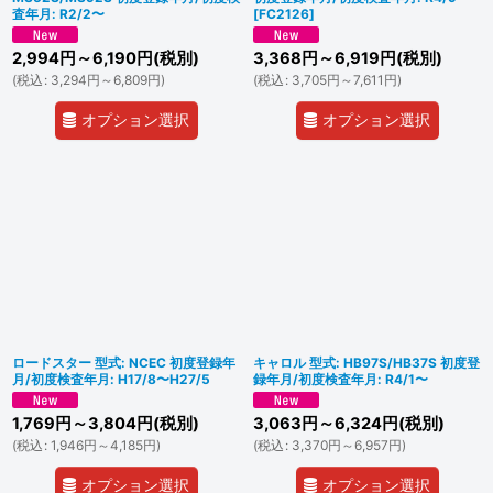
査年月: R2/2〜
[
FC2126
]
2,994
円
～6,190
円
(税別)
3,368
円
～6,919
円
(税別)
(
税込
:
3,294
円
～6,809
円
)
(
税込
:
3,705
円
～7,611
円
)
オプション選択
オプション選択
ロードスター 型式: NCEC 初度登録年
キャロル 型式: HB97S/HB37S 初度登
月/初度検査年月: H17/8〜H27/5
録年月/初度検査年月: R4/1〜
1,769
円
～3,804
円
(税別)
3,063
円
～6,324
円
(税別)
(
税込
:
1,946
円
～4,185
円
)
(
税込
:
3,370
円
～6,957
円
)
オプション選択
オプション選択