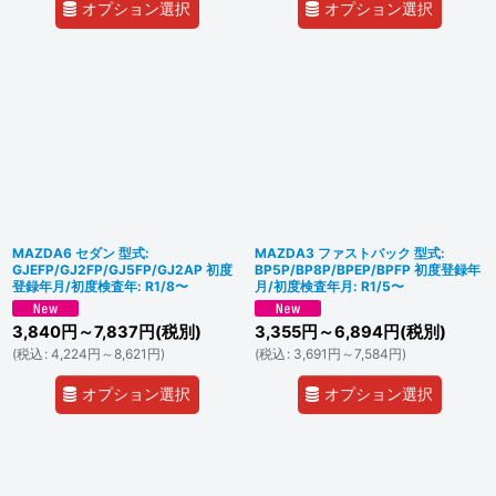
オプション選択
オプション選択
MAZDA6 セダン 型式:
MAZDA3 ファストバック 型式:
GJEFP/GJ2FP/GJ5FP/GJ2AP 初度
BP5P/BP8P/BPEP/BPFP 初度登録年
登録年月/初度検査年: R1/8〜
月/初度検査年月: R1/5〜
3,840
円
～7,837
円
(税別)
3,355
円
～6,894
円
(税別)
(
税込
:
4,224
円
～8,621
円
)
(
税込
:
3,691
円
～7,584
円
)
オプション選択
オプション選択