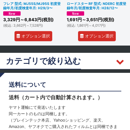
フレア 型式: MJ55S/MJ95S 初度登
ロードスター RF 型式: NDERC 初度登
録年月/初度検査年月: H29/3〜
録年月/初度検査年月: H28/12〜
3,329
円
～6,843
円
(税別)
1,691
円
～3,651
円
(税別)
(
税込
:
3,662
円
～7,528
円
)
(
税込
:
1,861
円
～4,017
円
)
オプション選択
オプション選択
カテゴリで絞り込む
マツダ (全商品)
送料について
フロントドア
送料（カート内で自動計算されます。）
リヤ
ヤマト運輸にて発送いたします
同一カートのものは同梱します。
サンルーフ
（ブレインテック本店、Yahooショッピング、楽天、
Amazon、ヤフオクでご購入されたフィルムとは同梱できま