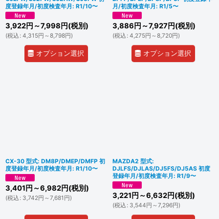
度登録年月/初度検査年月: R1/10〜
月/初度検査年月: R1/5〜
3,922
円
～7,998
円
(税別)
3,886
円
～7,927
円
(税別)
(
税込
:
4,315
円
～8,798
円
)
(
税込
:
4,275
円
～8,720
円
)
オプション選択
オプション選択
CX-30 型式: DM8P/DMEP/DMFP 初
MAZDA2 型式:
度登録年月/初度検査年月: R1/10〜
DJLFS/DJLAS/DJ5FS/DJ5AS 初度
登録年月/初度検査年月: R1/9〜
3,401
円
～6,982
円
(税別)
3,221
円
～6,632
円
(税別)
(
税込
:
3,742
円
～7,681
円
)
(
税込
:
3,544
円
～7,296
円
)