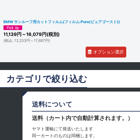
BMW サンルーフ用カットフィルム(フィルム:Pure(ピュアゴースト))
11,139
円
～16,079
円
(税別)
(
税込
:
12,253
円
～17,687
円
)
オプション選択
カテゴリで絞り込む
BMW (全商品)
送料について
フロントドア
送料（カート内で自動計算されます。）
リヤ
ヤマト運輸にて発送いたします
同一カートのものは同梱します。
サンルーフ