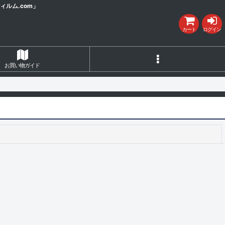
ルム.com」
カート
ログイン
お買い物ガイド
閉じる