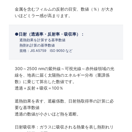
金属を含むフィルムの反射の目安、数値（％）が大き
いほどミラー感が高まります。
日射（透過率・反射率・吸収率）：
遮熱効果を計算する基準数値
熱割れ計算の基準数値
規格：JIS A5759 ISO 9050 など
300～2500 nmの紫外線～可視光線～赤外線領域の光
線を、地表に届く太陽熱のエネルギー分布（重課係
数）に乗じて算出した数値です。
透過＋反射＋吸収＝100％
遮熱効果を表す、遮蔽係数、日射熱取得率の計算に必
要な基準数値
透過の数値が小さいほど熱を遮断。
日射吸収率：ガラスに吸収される熱量を表し熱割れリ