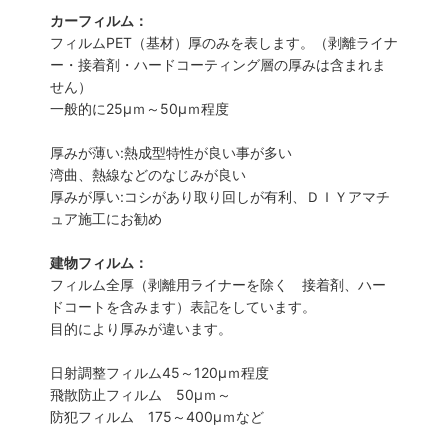
カーフィルム：
フィルムPET（基材）厚のみを表します。（剥離ライナ
ー・接着剤・ハードコーティング層の厚みは含まれま
せん）
一般的に25µｍ～50µｍ程度
厚みが薄い:熱成型特性が良い事が多い
湾曲、熱線などのなじみが良い
厚みが厚い:コシがあり取り回しが有利、ＤＩＹアマチ
ュア施工にお勧め
建物フィルム：
フィルム全厚（剥離用ライナーを除く 接着剤、ハー
ドコートを含みます）表記をしています。
目的により厚みが違います。
日射調整フィルム45～120µｍ程度
飛散防止フィルム 50µｍ～
防犯フィルム 175～400µｍなど