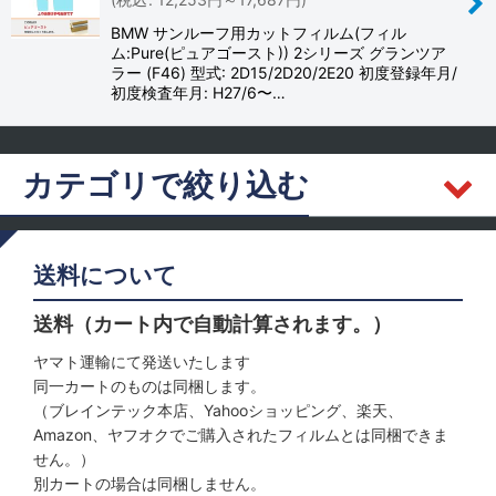
並び順
:
BMW サンルーフ用カットフィルム(フィル
ム:Pure(ピュアゴースト)) 2シリーズ グランツア
絞り込む
ラー (F46) 型式: 2D15/2D20/2E20 初度登録年月/
初度検査年月: H27/6〜…
カテゴリで絞り込む
BMW (全商品)
送料について
フロントドア
送料（カート内で自動計算されます。）
リヤ
ヤマト運輸にて発送いたします
同一カートのものは同梱します。
サンルーフ
（ブレインテック本店、Yahooショッピング、楽天、
Amazon、ヤフオクでご購入されたフィルムとは同梱できま
せん。）
別カートの場合は同梱しません。