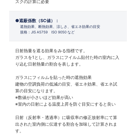
スクの計算に必要
遮蔽係数（SC値）：
遮熱効果、断熱効果、涼しさ、省エネ効果の目安
規格：JIS A5759 ISO 9050 など
日射熱量を遮る効果をみる指標です。
ガラスを1とし、ガラスにフイルム貼付た時の室内に入
り込む日射熱量の割合を表します。
ガラスにフィルムを貼った時の遮熱効果
建物の空調負荷の低減の目安、省エネ効果、省エネ試
算の目安になります。
※数値が小さいほど効果が高い
※室内の日射による温度上昇を防ぐ目安にすると良い
日射（反射率・透過率）に吸収率の修正放射率にて算
出された室内側に伝達する割合を加味して計算されま
す。