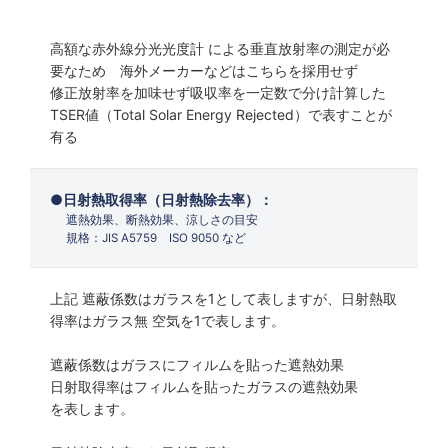
高額な赤外線分光光度計 による垂直放射率の測定が必
要なため 海外メーカーなどはこちらを採用せず
修正放射率を加味せず吸収率を一定数で分け計算した
TSER値（Total Solar Energy Rejected）で表すことが
有る
日射熱取得率（日射熱除去率）：
遮熱効果、断熱効果、涼しさの目安
規格：JIS A5759 ISO 9050 など
上記 遮蔽係数はガラスを1として表しますが、日射熱取
得率はガラス無 空気を1で表します。
遮蔽係数はガラスにフィルムを貼った遮熱効果
日射取得率はフィルムを貼ったガラスの遮熱効果
を表します。