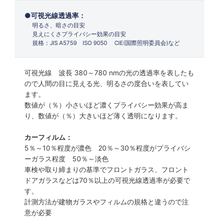
可視光線透過率：
明るさ、暗さの目安
見えにくさプライバシー効果の目安
規格：JIS A5759 ISO 9050 CIE(国際照明委員会)など
可視光線 波長 380～780 nmの光の透過率を表したも
ので人間の目に見える光、明るさの度合いを表してい
ます。
数値が（％）小さいほど濃くプライバシー効果が高ま
り、数値が（％）大きいほど薄く透明になります。
カーフィルム：
5％～10％程度が濃色 20％～30％程度がプライバシ
ーガラス程度 50％～淡色
車検や取り締まりの基準でフロントガラス、フロント
ドアガラスなどは70％以上の可視光線透過率が必要で
す。
計測方法が建物ガラスやフィルムの規格と違うので注
意が必要