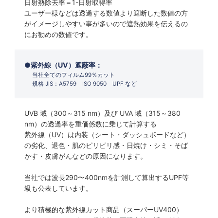
日射熱除去率＝1-日射取得率
ユーザー様などは透過する数値より遮断した数値の方
がイメージしやすい事が多いので遮熱効果を伝えるの
にお勧めの数値です。
紫外線（UV）遮蔽率：
当社全てのフィルム99％カット
規格 JIS：A5759 ISO 9050 UPF など
UVB 域（300～315 nm）及び UVA 域（315～380
nm）の透過率を重価係数に乗じて計算する
紫外線（UV）は内装（シート・ダッシュボードなど）
の劣化、退色・肌のピリピリ感・日焼け・シミ・そば
かす・皮膚がんなどの原因になります。
当社では波長290〜400nmを計測して算出するUPF等
級も公表しています。
より積極的な紫外線カット商品（スーパーUV400）