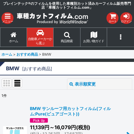
ブレインテック®のフィルムを使用した車種別カット済みカーフィルム販売専門
店「車種カットフィルム.com」
メニュー
カート
ログイン
自動車メーカーか
ホーム
商品検索
お買い物ガイド
ら選ぶ
ホーム
>
おすすめ商品
>
BMW
BMW
[
おすすめ商品
]
表示順変更
閉じる
1
件
サブカテゴリ
:
BMW サンルーフ用カットフィルム(フィル
ム:Pure(ピュアゴースト))
表示数
:
11,139
円
～16,079
円
(税別)
(
税込
:
12,253
円
～17,687
円
)