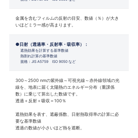
金属を含むフィルムの反射の目安、数値（％）が大き
いほどミラー感が高まります。
日射（透過率・反射率・吸収率）：
遮熱効果を計算する基準数値
熱割れ計算の基準数値
規格：JIS A5759 ISO 9050 など
300～2500 nmの紫外線～可視光線～赤外線領域の光
線を、地表に届く太陽熱のエネルギー分布（重課係
数）に乗じて算出した数値です。
透過＋反射＋吸収＝100％
遮熱効果を表す、遮蔽係数、日射熱取得率の計算に必
要な基準数値
透過の数値が小さいほど熱を遮断。