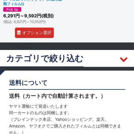
熱フィルム))
6,291
円
～9,592
円
(税別)
(
税込
:
6,921
円
～10,552
円
)
オプション選択
カテゴリで絞り込む
レクサス (全商品)
送料について
フロントドア
送料（カート内で自動計算されます。）
リヤ
ヤマト運輸にて発送いたします
同一カートのものは同梱します。
サンルーフ
（ブレインテック本店、Yahooショッピング、楽天、
Amazon、ヤフオクでご購入されたフィルムとは同梱できま
せん。）