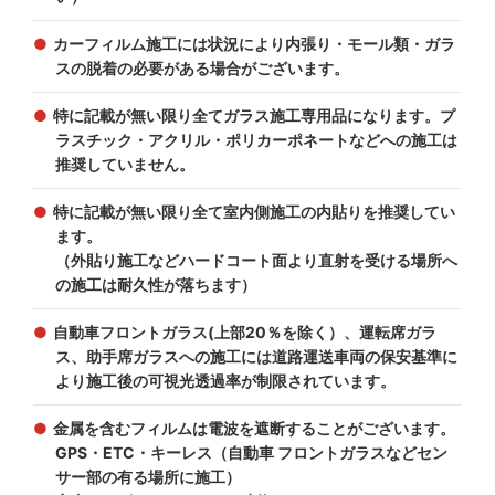
カーフィルム施工には状況により内張り・モール類・ガラ
スの脱着の必要がある場合がございます。
特に記載が無い限り全てガラス施工専用品になります。プ
ラスチック・アクリル・ポリカーポネートなどへの施工は
推奨していません。
特に記載が無い限り全て室内側施工の内貼りを推奨してい
ます。
（外貼り施工などハードコート面より直射を受ける場所へ
の施工は耐久性が落ちます）
自動車フロントガラス(上部20％を除く）、運転席ガラ
ス、助手席ガラスへの施工には道路運送車両の保安基準に
より施工後の可視光透過率が制限されています。
金属を含むフィルムは電波を遮断することがございます。
GPS・ETC・キーレス（自動車 フロントガラスなどセン
サー部の有る場所に施工）