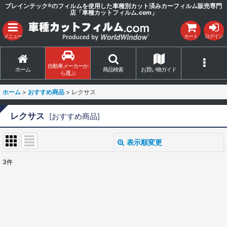
ブレインテック®のフィルムを使用した車種別カット済みカーフィルム販売専門
店「車種カットフィルム.com」
メニュー
カート
ログイン
自動車メーカーか
ホーム
商品検索
お買い物ガイド
ら選ぶ
ホーム
>
おすすめ商品
>
レクサス
レクサス
[
おすすめ商品
]
表示順変更
閉じる
3
件
サブカテゴリ
:
表示数
: