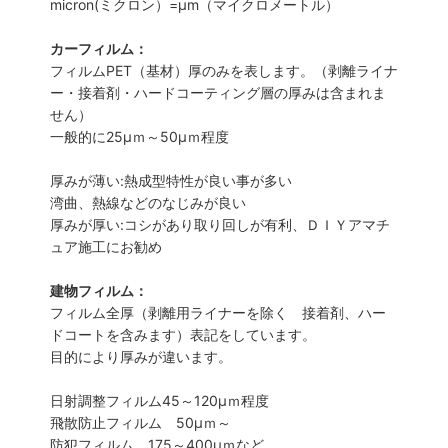
micron(ミクロン）=µm（マイクロメートル）
カーフィルム：
フィルムPET（基材）厚のみを表します。（剥離ライナ
ー・接着剤・ハードコーティング層の厚みは含まれま
せん）
一般的に25µｍ～50µｍ程度
厚みが薄い:熱成型特性が良い事が多い
湾曲、熱線などのなじみが良い
厚みが厚い:コシがあり取り回しが有利、ＤＩＹアマチ
ュア施工にお勧め
建物フィルム：
フィルム全厚（剥離用ライナーを除く 接着剤、ハー
ドコートを含みます）表記をしています。
目的により厚みが違います。
日射調整フィルム45～120µｍ程度
飛散防止フィルム 50µｍ～
防犯フィルム 175～400µｍなど