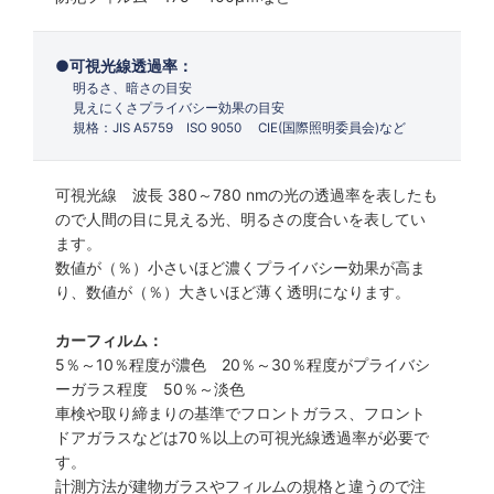
可視光線透過率：
明るさ、暗さの目安
見えにくさプライバシー効果の目安
規格：JIS A5759 ISO 9050 CIE(国際照明委員会)など
可視光線 波長 380～780 nmの光の透過率を表したも
ので人間の目に見える光、明るさの度合いを表してい
ます。
数値が（％）小さいほど濃くプライバシー効果が高ま
り、数値が（％）大きいほど薄く透明になります。
カーフィルム：
5％～10％程度が濃色 20％～30％程度がプライバシ
ーガラス程度 50％～淡色
車検や取り締まりの基準でフロントガラス、フロント
ドアガラスなどは70％以上の可視光線透過率が必要で
す。
計測方法が建物ガラスやフィルムの規格と違うので注