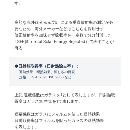
す。
高額な赤外線分光光度計 による垂直放射率の測定が必
要なため 海外メーカーなどはこちらを採用せず
修正放射率を加味せず吸収率を一定数で分け計算した
TSER値（Total Solar Energy Rejected）で表すことが
有る
日射熱取得率（日射熱除去率）：
遮熱効果、断熱効果、涼しさの目安
規格：JIS A5759 ISO 9050 など
上記 遮蔽係数はガラスを1として表しますが、日射熱取
得率はガラス無 空気を1で表します。
遮蔽係数はガラスにフィルムを貼った遮熱効果
日射取得率はフィルムを貼ったガラスの遮熱効果
を表します。