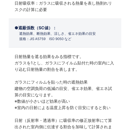
日射吸収率：ガラスに吸収される熱量を表し熱割れリ
スクの計算に必要
遮蔽係数（SC値）：
遮熱効果、断熱効果、涼しさ、省エネ効果の目安
規格：JIS A5759 ISO 9050 など
日射熱量を遮る効果をみる指標です。
ガラスを1とし、ガラスにフイルム貼付た時の室内に入
り込む日射熱量の割合を表します。
ガラスにフィルムを貼った時の遮熱効果
建物の空調負荷の低減の目安、省エネ効果、省エネ試
算の目安になります。
※数値が小さいほど効果が高い
※室内の日射による温度上昇を防ぐ目安にすると良い
日射（反射率・透過率）に吸収率の修正放射率にて算
出された室内側に伝達する割合を加味して計算されま