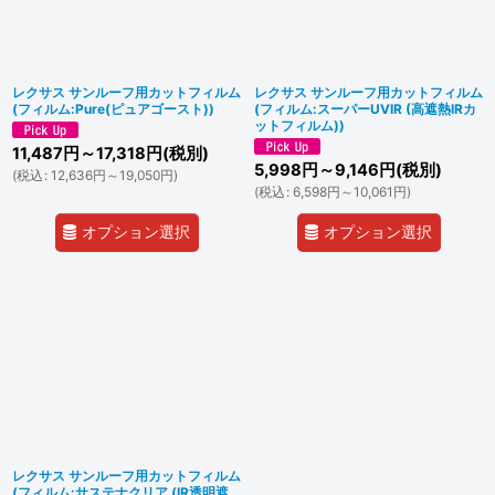
並び順
:
絞り込む
レクサス サンルーフ用カットフィルム
レクサス サンルーフ用カットフィルム
(フィルム:Pure(ピュアゴースト))
(フィルム:スーパーUVIR (高遮熱IRカ
ットフィルム))
11,487
円
～17,318
円
(税別)
5,998
円
～9,146
円
(税別)
(
税込
:
12,636
円
～19,050
円
)
(
税込
:
6,598
円
～10,061
円
)
オプション選択
オプション選択
レクサス サンルーフ用カットフィルム
(フィルム:サステナクリア (IR透明遮