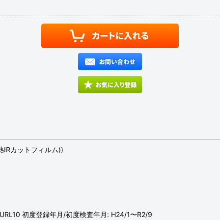
IRカットフィルム))
WL10/URL10 初度登録年月/初度検査年月: H24/1〜R2/9