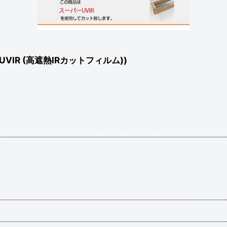
IR (高遮熱IRカットフィルム))