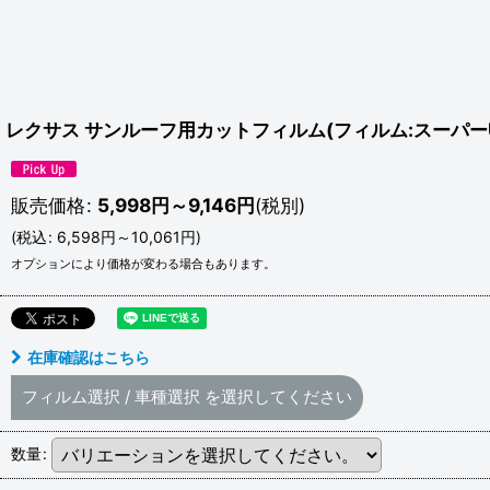
レクサス サンルーフ用カットフィルム(フィルム:スーパーUV
販売価格
:
5,998
円
～9,146
円
(税別)
(
税込
:
6,598
円
～10,061
円
)
オプションにより価格が変わる場合もあります。
在庫確認はこちら
フィルム選択
/
車種選択
を選択してください
数量
: