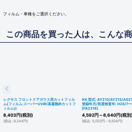
フィルム・車種をご選択ください。
この商品を買った人は、こんな
レクサス フロントドアガラス用カットフィル
NX 型式: AYZ10/AYZ15/AGZ
ム(フィルム:スーパーUVIR(高遮熱IRカットフ
登録年月/初度検査年: H26/7〜R
ィルム))
[
FA2316
]
8,403
円
(税別)
4,592
円
～8,640
円
(税別
(
税込
:
9,244
円
)
(
税込
:
5,052
円
～9,504
円
)