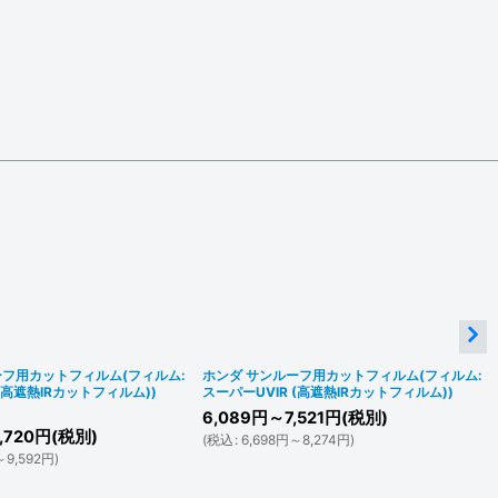
ーフ用カットフィルム(フィルム:
ホンダ サンルーフ用カットフィルム(フィルム:
 (高遮熱IRカットフィルム))
スーパーUVIR (高遮熱IRカットフィルム))
6,089
円
～7,521
円
(税別)
,720
円
(税別)
(
税込
:
6,698
円
～8,274
円
)
～9,592
円
)