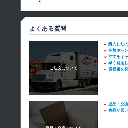
よくある質問
購入した
突然キャ
注文をキ
早く発送
領収書を
返品・交
商品が届