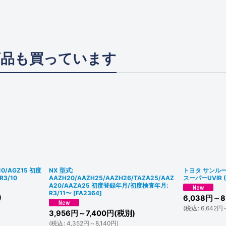
商品も買っています
10/AGZ15 初度
NX 型式:
トヨタ サンル
3/10
AAZH20/AAZH25/AAZH26/TAZA25/AAZ
スーパーUVIR
A20/AAZA25 初度登録年月/初度検査年月:
R3/11〜
[
FA2364
]
)
6,038
円
～8
(
税込
:
6,642
円
3,956
円
～7,400
円
(税別)
(
税込
:
4,352
円
～8,140
円
)